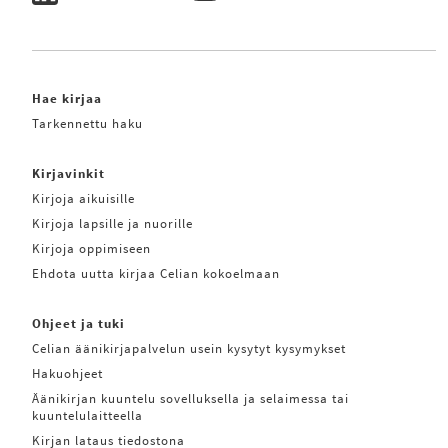
Hae kirjaa
Tarkennettu haku
Kirjavinkit
Kirjoja aikuisille
Kirjoja lapsille ja nuorille
Kirjoja oppimiseen
Ehdota uutta kirjaa Celian kokoelmaan
Ohjeet ja tuki
Celian äänikirjapalvelun usein kysytyt kysymykset
Hakuohjeet
Äänikirjan kuuntelu sovelluksella ja selaimessa tai
kuuntelulaitteella
Kirjan lataus tiedostona