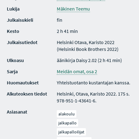
Lukija
Mäkinen Teemu
Julkaisukieli
fin
Kesto
2 h 41 min
Julkaisutiedot
Helsinki Otava, Karisto 2022
(Helsinki Book Brothers 2022)
Ulkoasu
äänikirja Daisy 2.02 (2 h 41 min)
Sarja
Meidän omat, osa 2
Huomautukset
Yhteistuotanto kustantajan kanssa.
Alkuteoksen tiedot
Helsinki, Otava, Karisto 2022. 175 s.
978-951-1-43641-6.
Asiasanat
alakoulu
jalkapallo
jalkapalloilijat