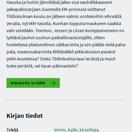
Hauska ja huisin jännittävä jatko-osa vauhdikkaaseen
jalkapallosarjaan.Suomelle EM-pronssia voittanut
Töllinkulman koulu on jälleen valmis urotekoihin vihreällä
veralla, nyt MM-tasolla. Kunhan lopputurnaukseen saakka
vain selvitään. Teemun, Jessen ja Liisan kumppaneineen on
lyötävä jauhot suuhun paikallisvastustajille, sitten
hoidettava ylialueellinen välikarsinta ja sen päälle vielä paha
pala, maanosakarsinta.Riittävätkö pikkukoulun paukut
pelin kovetessa? Onko Töllinkulma taas terästä ja muut
tulee perästä, vai tasan päinvastoin?
KIRJAUDU SISÄÄN
Kirjan tiedot
Tekijä
Veirto, Kalle, kirjoittaja.