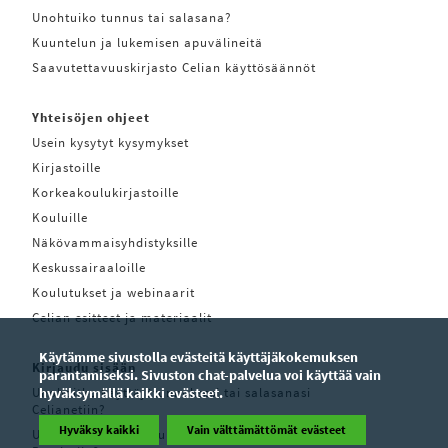
Unohtuiko tunnus tai salasana?
Kuuntelun ja lukemisen apuvälineitä
Saavutettavuuskirjasto Celian käyttösäännöt
Yhteisöjen ohjeet
Usein kysytyt kysymykset
Kirjastoille
Korkeakoulukirjastoille
Kouluille
Näkövammaisyhdistyksille
Keskussairaaloille
Koulutukset ja webinaarit
Celian esitteet ja materiaalit
Käytämme sivustolla evästeitä käyttäjäkokemuksen
Kirjaudu sisään
parantamiseksi. Sivuston chat-palvelua voi käyttää vain
Unohditko käyttäjätunnuksesi tai salasanasi
hyväksymällä kaikki evästeet.
Celianetiin?
Hyväksy kaikki
Vain välttämättömät evästeet
Unohditko käyttäjätunnuksesi tai salasanasi Pratsam