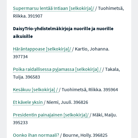
Supermarsu lentää Intiaan [selkokirja]/
/ Tuohimetsä,
Riikka. 391907
DaisyTrio-yhdistelmäkirjoja nuorille ja nuorille
aikuisille
Häräntappoase [selkokirja]/
/ Kartio, Johanna.
397734
Poika raidallisessa pyjamassa [selkokirja] /
/ Takala,
Tuija. 396583
Kesäkuu [selkokirja] /
/ Tuohimetsä, Riikka. 395964
Et kävele yksin
/ Niemi, Juuli. 396826
Presidentin painajainen [selkokirja]/
/ Mäki, Maiju.
395233
Oonko ihan normaali?
/ Bourne, Holly. 396825