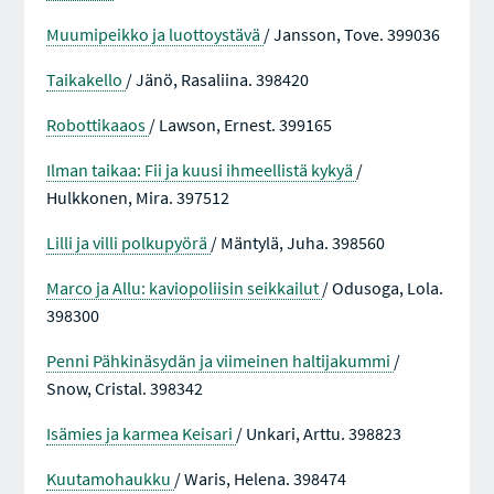
Muumipeikko ja luottoystävä
/ Jansson, Tove. 399036
Taikakello
/ Jänö, Rasaliina. 398420
Robottikaaos
/ Lawson, Ernest. 399165
Ilman taikaa: Fii ja kuusi ihmeellistä kykyä
/
Hulkkonen, Mira. 397512
Lilli ja villi polkupyörä
/ Mäntylä, Juha. 398560
Marco ja Allu: kaviopoliisin seikkailut
/ Odusoga, Lola.
398300
Penni Pähkinäsydän ja viimeinen haltijakummi
/
Snow, Cristal. 398342
Isämies ja karmea Keisari
/ Unkari, Arttu. 398823
Kuutamohaukku
/ Waris, Helena. 398474