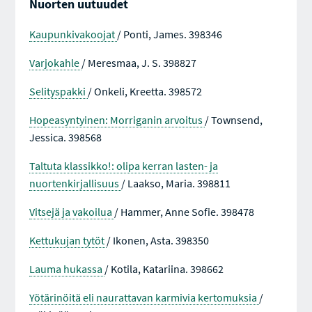
Nuorten uutuudet
Kaupunkivakoojat
/ Ponti, James. 398346
Varjokahle
/ Meresmaa, J. S. 398827
Selityspakki
/ Onkeli, Kreetta. 398572
Hopeasyntyinen: Morriganin arvoitus
/ Townsend,
Jessica. 398568
Taltuta klassikko!: olipa kerran lasten- ja
nuortenkirjallisuus
/ Laakso, Maria. 398811
Vitsejä ja vakoilua
/ Hammer, Anne Sofie. 398478
Kettukujan tytöt
/ Ikonen, Asta. 398350
Lauma hukassa
/ Kotila, Katariina. 398662
Yötärinöitä eli naurattavan karmivia kertomuksia
/