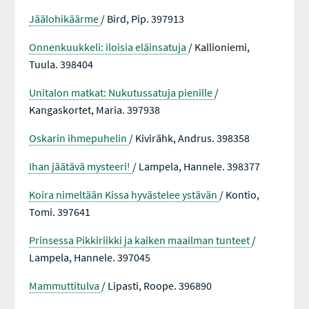
Jäälohikäärme
/ Bird, Pip. 397913
Onnenkuukkeli: iloisia eläinsatuja
/ Kallioniemi,
Tuula. 398404
Unitalon matkat: Nukutussatuja pienille
/
Kangaskortet, Maria. 397938
Oskarin ihmepuhelin
/ Kivirähk, Andrus. 398358
Ihan jäätävä mysteeri!
/ Lampela, Hannele. 398377
Koira nimeltään Kissa hyvästelee ystävän
/ Kontio,
Tomi. 397641
Prinsessa Pikkiriikki ja kaiken maailman tunteet
/
Lampela, Hannele. 397045
Mammuttitulva
/ Lipasti, Roope. 396890