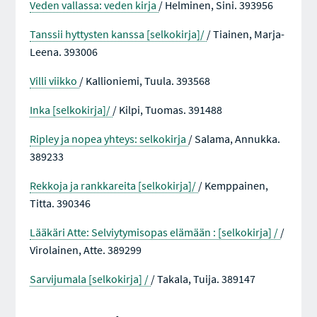
Veden vallassa: veden kirja
/ Helminen, Sini. 393956
Tanssii hyttysten kanssa [selkokirja]/
/ Tiainen, Marja-
Leena. 393006
Villi viikko
/ Kallioniemi, Tuula. 393568
Inka [selkokirja]/
/ Kilpi, Tuomas. 391488
Ripley ja nopea yhteys: selkokirja
/ Salama, Annukka.
389233
Rekkoja ja rankkareita [selkokirja]/
/ Kemppainen,
Titta. 390346
Lääkäri Atte: Selviytymisopas elämään : [selkokirja] /
/
Virolainen, Atte. 389299
Sarvijumala [selkokirja] /
/ Takala, Tuija. 389147