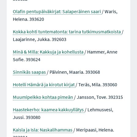
Olafin pentupäiväkirjat: Salaperäinen saari
/ Waris,
Helena. 393620
Kokka kohti tuntematonta: tarina tutkimusmatkoista
/
Laajarinne, Jukka. 392603
Minä & Milla: Kakkuja ja kohellusta
/ Hammer, Anne
Sofie. 393624
Sinnikäs saapas
/ Päivinen, Maaria. 393068
Hotelli Hämärä ja kirotut kirjat
/ Teräs, Mila. 393060
Muumipeikko kohtaa pimeän
/ Jansson, Tove. 392315
Haastekerho: kaamea kakkuyllätys
/ Lehmusvesi,
Jussi. 393080
Kaisla ja Isla: Naskalihammas
/ Meripaasi, Helena.