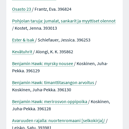
Osasto 23
/ Frantz, Eva. 396824
Pohjolan taruja: jumalat, sankarit ja myyttiset olennot
/ Kostet, Jenna. 393013
Ester & Isak
/ Schiefauer, Jessica. 396253
Kevätuhrit
/ Alongi, K. K. 395862
Benjamin Hawk: myrsky nousee
/ Koskinen, Juha-
Pekka. 396129
Benjamin Hawk: timanttitasangon arvoitus
/
Koskinen, Juha-Pekka. 396130
Benjamin Hawk: merirosvon oppipoika
/ Koskinen,
Juha-Pekka. 396128
Avaruuden rajalla: nuortenromaani [selkokirja]/
/
Leisko, Satu. 393981