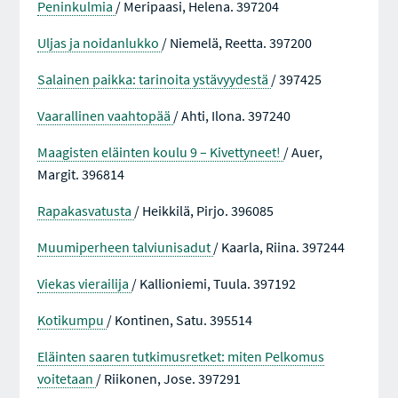
Peninkulmia
/ Meripaasi, Helena. 397204
Uljas ja noidanlukko
/ Niemelä, Reetta. 397200
Salainen paikka: tarinoita ystävyydestä
/ 397425
Vaarallinen vaahtopää
/ Ahti, Ilona. 397240
Maagisten eläinten koulu 9 – Kivettyneet!
/ Auer,
Margit. 396814
Rapakasvatusta
/ Heikkilä, Pirjo. 396085
Muumiperheen talviunisadut
/ Kaarla, Riina. 397244
Viekas vierailija
/ Kallioniemi, Tuula. 397192
Kotikumpu
/ Kontinen, Satu. 395514
Eläinten saaren tutkimusretket: miten Pelkomus
voitetaan
/ Riikonen, Jose. 397291