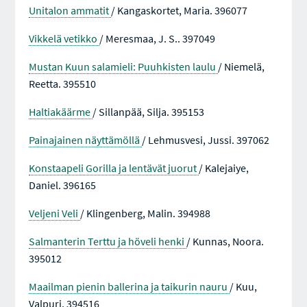
Unitalon ammatit
/ Kangaskortet, Maria. 396077
Vikkelä vetikko
/ Meresmaa, J. S.. 397049
Mustan Kuun salamieli: Puuhkisten laulu
/ Niemelä,
Reetta. 395510
Haltiakäärme
/ Sillanpää, Silja. 395153
Painajainen näyttämöllä
/ Lehmusvesi, Jussi. 397062
Konstaapeli Gorilla ja lentävät juorut
/ Kalejaiye,
Daniel. 396165
Veljeni Veli
/ Klingenberg, Malin. 394988
Salmanterin Terttu ja höveli henki
/ Kunnas, Noora.
395012
Maailman pienin ballerina ja taikurin nauru
/ Kuu,
Valpuri. 394516