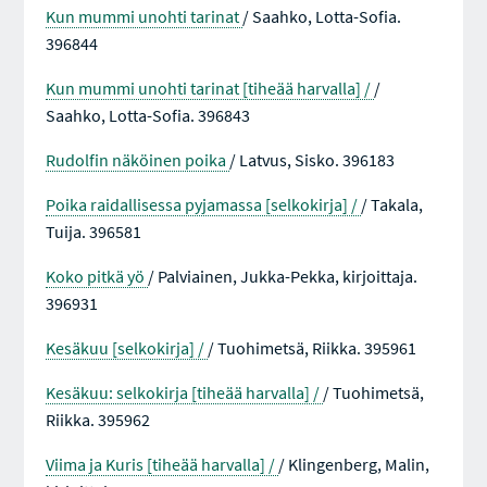
Kun mummi unohti tarinat
/ Saahko, Lotta-Sofia.
396844
Kun mummi unohti tarinat [tiheää harvalla] /
/
Saahko, Lotta-Sofia. 396843
Rudolfin näköinen poika
/ Latvus, Sisko. 396183
Poika raidallisessa pyjamassa [selkokirja] /
/ Takala,
Tuija. 396581
Koko pitkä yö
/ Palviainen, Jukka-Pekka, kirjoittaja.
396931
Kesäkuu [selkokirja] /
/ Tuohimetsä, Riikka. 395961
Kesäkuu: selkokirja [tiheää harvalla] /
/ Tuohimetsä,
Riikka. 395962
Viima ja Kuris [tiheää harvalla] /
/ Klingenberg, Malin,