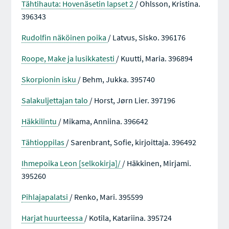
Tähtihauta: Hovenäsetin lapset 2
/ Ohlsson, Kristina.
396343
Rudolfin näköinen poika
/ Latvus, Sisko. 396176
Roope, Make ja lusikkatesti
/ Kuutti, Maria. 396894
Skorpionin isku
/ Behm, Jukka. 395740
Salakuljettajan talo
/ Horst, Jørn Lier. 397196
Häkkilintu
/ Mikama, Anniina. 396642
Tähtioppilas
/ Sarenbrant, Sofie, kirjoittaja. 396492
Ihmepoika Leon [selkokirja]/
/ Häkkinen, Mirjami.
395260
Pihlajapalatsi
/ Renko, Mari. 395599
Harjat huurteessa
/ Kotila, Katariina. 395724