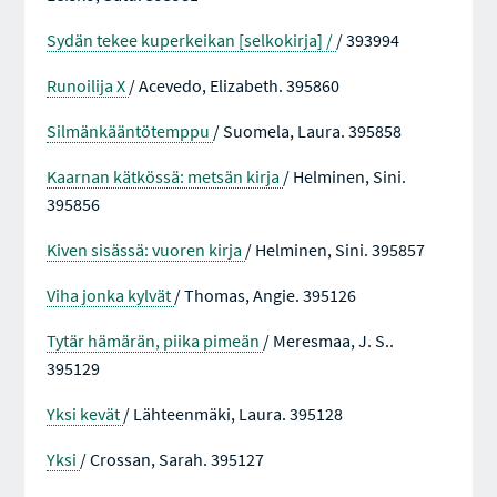
Sydän tekee kuperkeikan [selkokirja] /
/ 393994
Runoilija X
/ Acevedo, Elizabeth. 395860
Silmänkääntötemppu
/ Suomela, Laura. 395858
Kaarnan kätkössä: metsän kirja
/ Helminen, Sini.
395856
Kiven sisässä: vuoren kirja
/ Helminen, Sini. 395857
Viha jonka kylvät
/ Thomas, Angie. 395126
Tytär hämärän, piika pimeän
/ Meresmaa, J. S..
395129
Yksi kevät
/ Lähteenmäki, Laura. 395128
Yksi
/ Crossan, Sarah. 395127