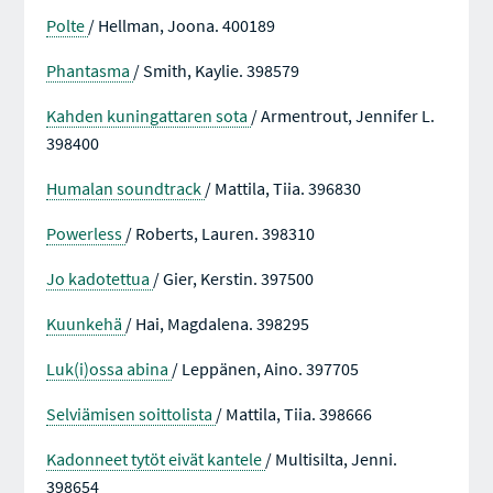
Polte
/ Hellman, Joona. 400189
Phantasma
/ Smith, Kaylie. 398579
Kahden kuningattaren sota
/ Armentrout, Jennifer L.
398400
Humalan soundtrack
/ Mattila, Tiia. 396830
Powerless
/ Roberts, Lauren. 398310
Jo kadotettua
/ Gier, Kerstin. 397500
Kuunkehä
/ Hai, Magdalena. 398295
Luk(i)ossa abina
/ Leppänen, Aino. 397705
Selviämisen soittolista
/ Mattila, Tiia. 398666
Kadonneet tytöt eivät kantele
/ Multisilta, Jenni.
398654