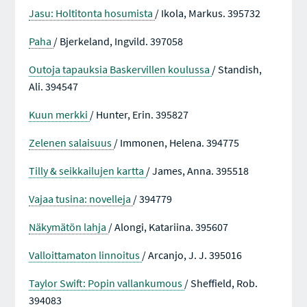
Jasu: Holtitonta hosumista
/ Ikola, Markus. 395732
Paha
/ Bjerkeland, Ingvild. 397058
Outoja tapauksia Baskervillen koulussa
/ Standish,
Ali. 394547
Kuun merkki
/ Hunter, Erin. 395827
Zelenen salaisuus
/ Immonen, Helena. 394775
Tilly & seikkailujen kartta
/ James, Anna. 395518
Vajaa tusina: novelleja
/ 394779
Näkymätön lahja
/ Alongi, Katariina. 395607
Valloittamaton linnoitus
/ Arcanjo, J. J. 395016
Taylor Swift: Popin vallankumous
/ Sheffield, Rob.
394083