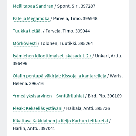
Melli tapaa Sandran
/ Spont, Siri. 397287
Pate ja Megamökä
/ Parvela, Timo. 395948
Tuukka tietää!
/ Parvela, Timo. 395944
Mörköviesti
/ Tolonen, Tuutikki. 395264
Isämiehen idioottimaiset iskäsadut. 2 /
/ Unkari, Arttu.
396496
Olafin pentupäiväkirjat: Kissoja ja kantarelleja
/ Waris,
Helena. 396516
Yrmeä yksisarvinen – Synttärijuhlat
/ Bird, Pip. 396169
Fleak: Kekseliäs ystäväni
/ Haikala, Antti. 395736
Kikattava Kakkiainen ja Keijo Karhun telttaretki
/
Harlin, Anttu. 397041