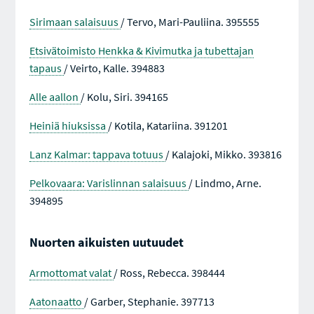
Sirimaan salaisuus
/ Tervo, Mari-Pauliina. 395555
Etsivätoimisto Henkka & Kivimutka ja tubettajan
tapaus
/ Veirto, Kalle. 394883
Alle aallon
/ Kolu, Siri. 394165
Heiniä hiuksissa
/ Kotila, Katariina. 391201
Lanz Kalmar: tappava totuus
/ Kalajoki, Mikko. 393816
Pelkovaara: Varislinnan salaisuus
/ Lindmo, Arne.
394895
Nuorten aikuisten uutuudet
Armottomat valat
/ Ross, Rebecca. 398444
Aatonaatto
/ Garber, Stephanie. 397713