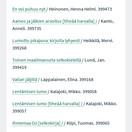
En voi puhuu nyt
/ Heinonen, Henna Helmi. 399473
Aamos ja jälkien arvoitus [tiheää harvalla] /
/ Kanto,
Anneli. 399735
Lumottu pikajuna: kirjoita lyhyesti
/ Heikkilä, Mervi.
399268
Toinen maailmansota selkokielellä
/ Lund, Jan.
399419
Vallan jäljillä
/ Lappalainen, Elina. 399168
Lentämisen lumo
/ Kalajoki, Mikko. 399058
Lentämisen lumo [tiheää harvalla] /
/ Kalajoki, Mikko.
399057
Ihmemaa Oz [selkokirja] /
/ Kilpi, Tuomas. 399065