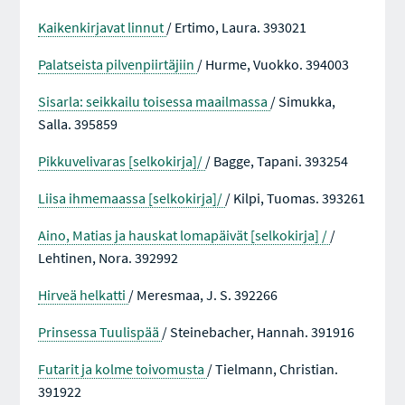
Kaikenkirjavat linnut
/ Ertimo, Laura. 393021
Palatseista pilvenpiirtäjiin
/ Hurme, Vuokko. 394003
Sisarla: seikkailu toisessa maailmassa
/ Simukka,
Salla. 395859
Pikkuvelivaras [selkokirja]/
/ Bagge, Tapani. 393254
Liisa ihmemaassa [selkokirja]/
/ Kilpi, Tuomas. 393261
Aino, Matias ja hauskat lomapäivät [selkokirja] /
/
Lehtinen, Nora. 392992
Hirveä helkatti
/ Meresmaa, J. S. 392266
Prinsessa Tuulispää
/ Steinebacher, Hannah. 391916
Futarit ja kolme toivomusta
/ Tielmann, Christian.
391922