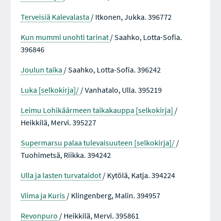
Terveisiä Kalevalasta
/ Itkonen, Jukka. 396772
Kun mummi unohti tarinat
/ Saahko, Lotta-Sofia.
396846
Joulun taika
/ Saahko, Lotta-Sofia. 396242
Luka [selkokirja]/
/ Vanhatalo, Ulla. 395219
Leimu Lohikäärmeen taikakauppa [selkokirja]
/
Heikkilä, Mervi. 395227
Supermarsu palaa tulevaisuuteen [selkokirja]/
/
Tuohimetsä, Riikka. 394242
Ulla ja lasten turvataidot
/ Kytölä, Katja. 394224
Viima ja Kuris
/ Klingenberg, Malin. 394957
Revonpuro
/ Heikkilä, Mervi. 395861