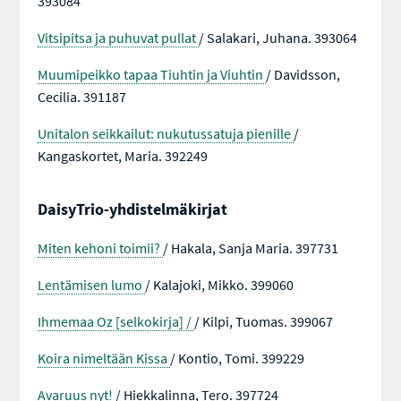
393084
Vitsipitsa ja puhuvat pullat
/ Salakari, Juhana. 393064
Muumipeikko tapaa Tiuhtin ja Viuhtin
/ Davidsson,
Cecilia. 391187
Unitalon seikkailut: nukutussatuja pienille
/
Kangaskortet, Maria. 392249
DaisyTrio-yhdistelmäkirjat
Miten kehoni toimii?
/ Hakala, Sanja Maria. 397731
Lentämisen lumo
/ Kalajoki, Mikko. 399060
Ihmemaa Oz [selkokirja] /
/ Kilpi, Tuomas. 399067
Koira nimeltään Kissa
/ Kontio, Tomi. 399229
Avaruus nyt!
/ Hiekkalinna, Tero. 397724