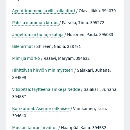
Agenttimummo ja villi rollaattori
/ Olavi, Ilkka. 394079
Pate ja mummon kirous
/ Parvela, Timo. 395272
Järjettömän hulluja satuja
/ Noronen, Paula. 395033
Bilehirmut
/ Shireen, Nadia. 388781
Mimi ja mörkö
/ Razavi, Maryam. 394632
Hihittävän hirviön minimysteeri
/ Salakari, Juhana.
394899
Vitsipitsa: täytteenä Tinke ja Nedde
/ Salakari, Juhana.
394887
Korikonnat: Asenne ratkaisee
/ Viinikainen, Taru.
394640
Mustan tahran arvoitus
/ Haanpää, Kaiju. 394532