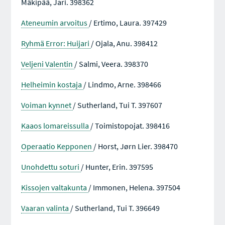
Mäkipää, Jari. 398362
Ateneumin arvoitus
/ Ertimo, Laura. 397429
Ryhmä Error: Huijari
/ Ojala, Anu. 398412
Veljeni Valentin
/ Salmi, Veera. 398370
Helheimin kostaja
/ Lindmo, Arne. 398466
Voiman kynnet
/ Sutherland, Tui T. 397607
Kaaos lomareissulla
/ Toimistopojat. 398416
Operaatio Kepponen
/ Horst, Jørn Lier. 398470
Unohdettu soturi
/ Hunter, Erin. 397595
Kissojen valtakunta
/ Immonen, Helena. 397504
Vaaran valinta
/ Sutherland, Tui T. 396649