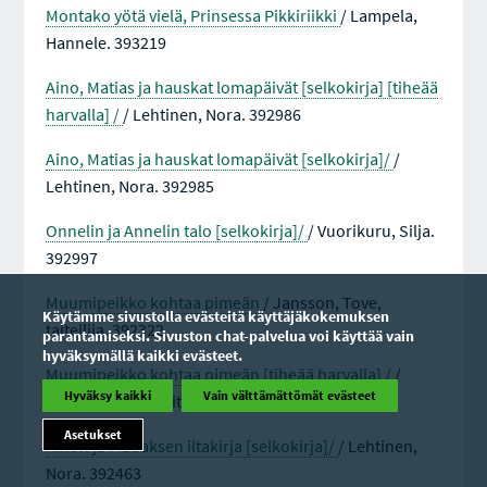
Montako yötä vielä, Prinsessa Pikkiriikki
/ Lampela,
Hannele. 393219
Aino, Matias ja hauskat lomapäivät [selkokirja] [tiheää
harvalla] /
/ Lehtinen, Nora. 392986
Aino, Matias ja hauskat lomapäivät [selkokirja]/
/
Lehtinen, Nora. 392985
Onnelin ja Annelin talo [selkokirja]/
/ Vuorikuru, Silja.
392997
Muumipeikko kohtaa pimeän
/ Jansson, Tove,
Käytämme sivustolla evästeitä käyttäjäkokemuksen
taiteilija. 392322
parantamiseksi. Sivuston chat-palvelua voi käyttää vain
hyväksymällä kaikki evästeet.
Muumipeikko kohtaa pimeän [tiheää harvalla] /
/
Hyväksy kaikki
Vain välttämättömät evästeet
Jansson, Tove, taiteilija. 392321
Asetukset
Ainon ja Matiaksen iltakirja [selkokirja]/
/ Lehtinen,
Nora. 392463