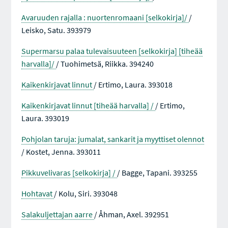
Avaruuden rajalla : nuortenromaani [selkokirja]/
/
Leisko, Satu. 393979
Supermarsu palaa tulevaisuuteen [selkokirja] [tiheää
harvalla]/
/ Tuohimetsä, Riikka. 394240
Kaikenkirjavat linnut
/ Ertimo, Laura. 393018
Kaikenkirjavat linnut [tiheää harvalla] /
/ Ertimo,
Laura. 393019
Pohjolan taruja: jumalat, sankarit ja myyttiset olennot
/ Kostet, Jenna. 393011
Pikkuvelivaras [selkokirja] /
/ Bagge, Tapani. 393255
Hohtavat
/ Kolu, Siri. 393048
Salakuljettajan aarre
/ Åhman, Axel. 392951