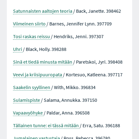
Satunnaisten aaltojen teoria
/ Back, Janette. 398462
Viimeinen siirto
/ Barnes, Jennifer Lynn. 397709
Tosi raskas reissu
/ Hendriks, Jenni. 397307
Uhri
/ Black, Holly. 398288
Sinä et tiedä minusta mitään
/ Paretskoi, Jyri. 398408
Veevi ja kriisipuuropata
/ Kortesuo, Katleena. 397717
Saakelin syyllinen
/ With, Mikko. 396834
Sulamispiste
/ Salama, Annukka. 397150
Vapaavyöhyke
/ Paldar, Anna. 396508
Tällainen tunne: ei tässä mitään
/ Erra, Satu. 396188
Jumalainen vastustaja
/ Ross, Rebecca. 396780