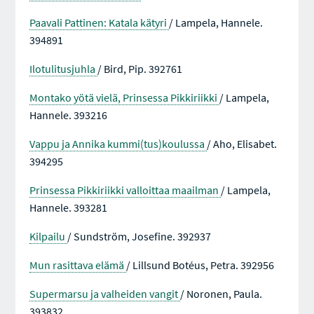
Paavali Pattinen: Katala kätyri
/ Lampela, Hannele.
394891
Ilotulitusjuhla
/ Bird, Pip. 392761
Montako yötä vielä, Prinsessa Pikkiriikki
/ Lampela,
Hannele. 393216
Vappu ja Annika kummi(tus)koulussa
/ Aho, Elisabet.
394295
Prinsessa Pikkiriikki valloittaa maailman
/ Lampela,
Hannele. 393281
Kilpailu
/ Sundström, Josefine. 392937
Mun rasittava elämä
/ Lillsund Botéus, Petra. 392956
Supermarsu ja valheiden vangit
/ Noronen, Paula.
393832