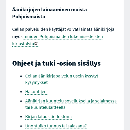
Äänikirjojen lainaaminen muista
Pohjoismaista
Celian palveluiden käyttäjät voivat lainata äänikirjoja
myös
muiden Pohjoismaiden lukemisesteisten
kirjastoista
.
Ohjeet ja tuki -osion sisällys
Celian äänikirjapalvelun usein kysytyt
kysymykset
Hakuohjeet
Äänikirjan kuuntelu sovelluksella ja selaimessa
tai kuuntelulaitteella
Kirjan lataus tiedostona
Unohtuiko tunnus tai salasana?