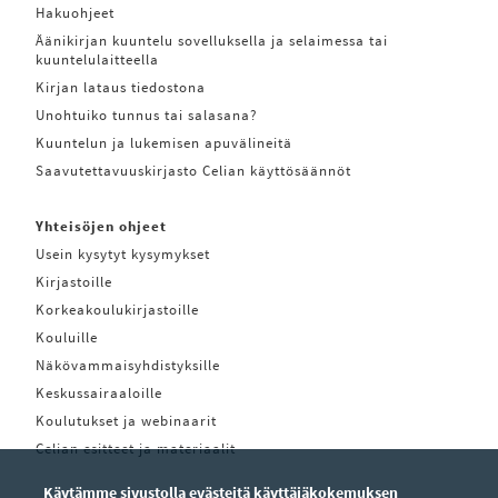
Hakuohjeet
Äänikirjan kuuntelu sovelluksella ja selaimessa tai
kuuntelulaitteella
Kirjan lataus tiedostona
Unohtuiko tunnus tai salasana?
Kuuntelun ja lukemisen apuvälineitä
Saavutettavuuskirjasto Celian käyttösäännöt
Yhteisöjen ohjeet
Usein kysytyt kysymykset
Kirjastoille
Korkeakoulukirjastoille
Kouluille
Näkövammaisyhdistyksille
Keskussairaaloille
Koulutukset ja webinaarit
Celian esitteet ja materiaalit
Käytämme sivustolla evästeitä käyttäjäkokemuksen