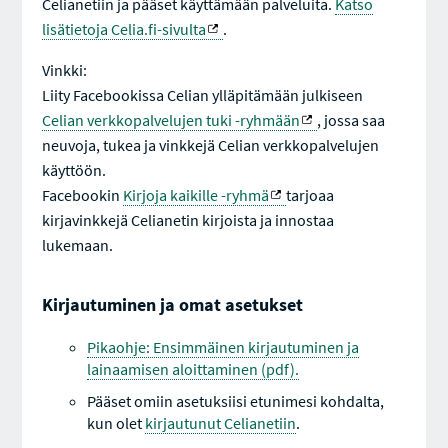
Celianetiin ja pääset käyttämään palveluita.
Katso
lisätietoja Celia.fi-sivulta
.
Vinkki:
Liity Facebookissa Celian ylläpitämään julkiseen
Celian verkkopalvelujen tuki -ryhmään
, jossa saa
neuvoja, tukea ja vinkkejä Celian verkkopalvelujen
käyttöön.
Facebookin
Kirjoja kaikille -ryhmä
tarjoaa
kirjavinkkejä Celianetin kirjoista ja innostaa
lukemaan.
Kirjautuminen ja omat asetukset
Pikaohje: Ensimmäinen kirjautuminen ja
lainaamisen aloittaminen (pdf).
Pääset omiin asetuksiisi etunimesi kohdalta,
kun olet
kirjautunut Celianetiin
.