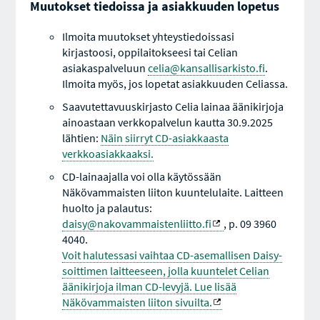
Muutokset tiedoissa ja asiakkuuden lopetus
Ilmoita muutokset yhteystiedoissasi
kirjastoosi, oppilaitokseesi tai Celian
asiakaspalveluun
celia@kansallisarkisto.fi
.
Ilmoita myös, jos lopetat asiakkuuden Celiassa.
Saavutettavuuskirjasto Celia lainaa äänikirjoja
ainoastaan verkkopalvelun kautta 30.9.2025
lähtien:
Näin siirryt CD-asiakkaasta
verkkoasiakkaaksi.
CD-lainaajalla voi olla käytössään
Näkövammaisten liiton kuuntelulaite. Laitteen
huolto ja palautus:
daisy@nakovammaistenliitto.fi
, p. 09 3960
4040.
Voit halutessasi vaihtaa CD-asemallisen Daisy-
soittimen laitteeseen, jolla kuuntelet Celian
äänikirjoja ilman CD-levyjä. Lue lisää
Näkövammaisten liiton sivuilta.