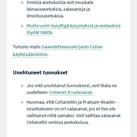
Omista asetuksista voit muokata
lainausasetuksia, salasanoja ja
ilmoitusasetuksia.
Muita usein kysyttyjä kysymyksiä ja vastauksia
löydät täältä.
Tutustu myös
Saavutettavuuskirjasto Celian
käyttösääntöihin
.
Unohtuneet tunnukset
Jos olet unohtanut tunnuksesi, voit tilata ne
uudelleen:
Celianet.fi/salasanat.
Huomaa, että Celianetiin ja Pratsam Reader -
sovellukseen on eri salasanat, jos et itse ole
vaihtanut niitä samaksi. Voit vaihtaa salasanat
Celianetin omissa asetuksissa.