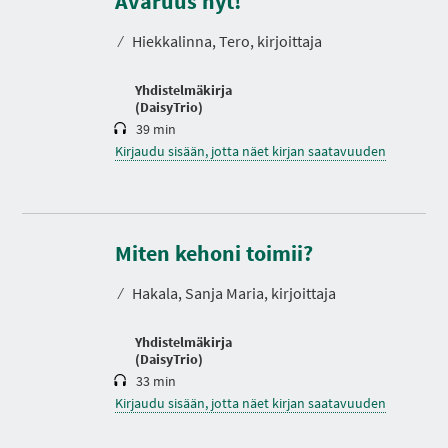
Avaruus nyt!
I
s
A
t
⁄
Hiekkalinna, Tero, kirjoittaja
o
Yhdistelmäkirja
(DaisyTrio)
39 min
Kirjaudu sisään, jotta näet kirjan saatavuuden
K
e
Miten kehoni toimii?
s
t
⁄
Hakala, Sanja Maria, kirjoittaja
o
Yhdistelmäkirja
(DaisyTrio)
33 min
Kirjaudu sisään, jotta näet kirjan saatavuuden