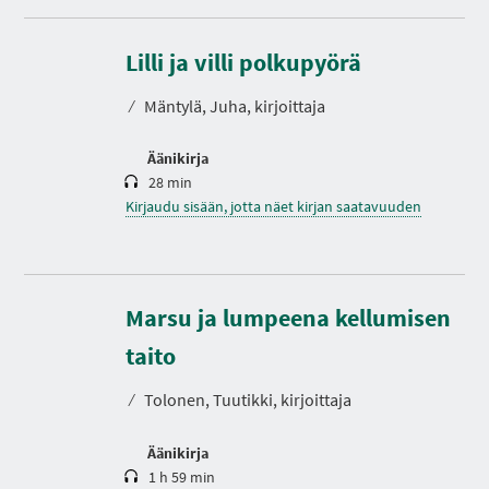
K
e
s
Lilli ja villi polkupyörä
t
o
⁄
Mäntylä, Juha, kirjoittaja
Äänikirja
28 min
Kirjaudu sisään, jotta näet kirjan saatavuuden
Marsu ja lumpeena kellumisen
K
e
s
taito
t
o
⁄
Tolonen, Tuutikki, kirjoittaja
Äänikirja
1 h 59 min