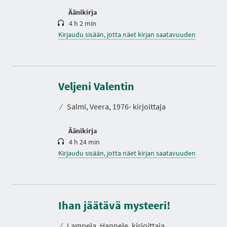
Äänikirja
4 h 2 min
Kirjaudu sisään, jotta näet kirjan saatavuuden
K
e
s
Veljeni Valentin
t
o
⁄
Salmi, Veera, 1976- kirjoittaja
Äänikirja
4 h 24 min
Kirjaudu sisään, jotta näet kirjan saatavuuden
K
e
s
Ihan jäätävä mysteeri!
t
o
⁄
Lampela, Hannele, kirjoittaja