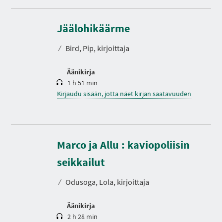
K
e
s
Jäälohikäärme
t
o
⁄
Bird, Pip, kirjoittaja
Äänikirja
1 h 51 min
Kirjaudu sisään, jotta näet kirjan saatavuuden
Marco ja Allu : kaviopoliisin
K
e
s
seikkailut
t
o
⁄
Odusoga, Lola, kirjoittaja
Äänikirja
2 h 28 min