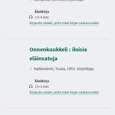
Äänikirja
1 h 4 min
Kirjaudu sisään, jotta näet kirjan saatavuuden
Onnenkuukkeli : iloisia
K
e
s
eläinsatuja
t
o
⁄
Kallioniemi, Tuula, 1951- kirjoittaja
Äänikirja
1 h 3 min
Kirjaudu sisään, jotta näet kirjan saatavuuden
K
e