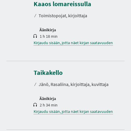
s
Kaaos lomareissulla
t
o
⁄
Toimistopojat, kirjoittaja
Äänikirja
1 h 18 min
Kirjaudu sisään, jotta näet kirjan saatavuuden
K
e
s
Taikakello
t
o
⁄
Jänö, Rasaliina, kirjoittaja, kuvittaja
Äänikirja
2 h 34 min
Kirjaudu sisään, jotta näet kirjan saatavuuden
K