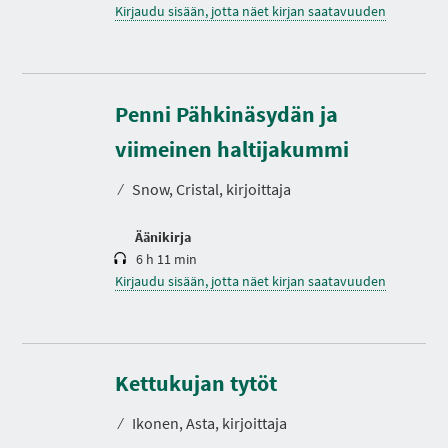
Kirjaudu sisään, jotta näet kirjan saatavuuden
Penni Pähkinäsydän ja
K
e
s
viimeinen haltijakummi
t
o
⁄
Snow, Cristal, kirjoittaja
Äänikirja
6 h 11 min
Kirjaudu sisään, jotta näet kirjan saatavuuden
K
e
s
Kettukujan tytöt
t
o
⁄
Ikonen, Asta, kirjoittaja