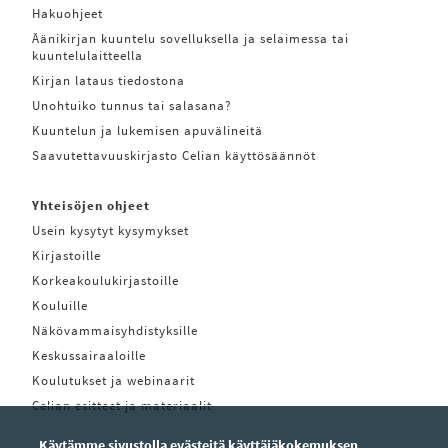
Hakuohjeet
Äänikirjan kuuntelu sovelluksella ja selaimessa tai
kuuntelulaitteella
Kirjan lataus tiedostona
Unohtuiko tunnus tai salasana?
Kuuntelun ja lukemisen apuvälineitä
Saavutettavuuskirjasto Celian käyttösäännöt
Yhteisöjen ohjeet
Usein kysytyt kysymykset
Kirjastoille
Korkeakoulukirjastoille
Kouluille
Näkövammaisyhdistyksille
Keskussairaaloille
Koulutukset ja webinaarit
Celian esitteet ja materiaalit
Käytämme sivustolla evästeitä käyttäjäkokemuksen