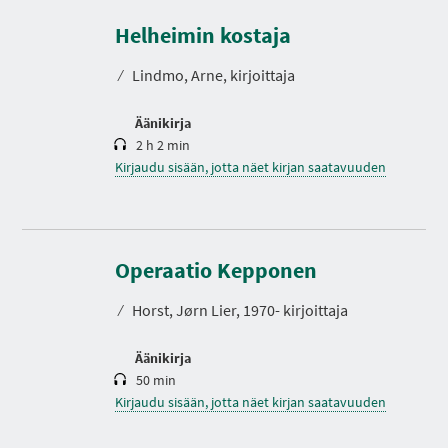
e
s
Helheimin kostaja
t
o
⁄
Lindmo, Arne, kirjoittaja
Äänikirja
2 h 2 min
Kirjaudu sisään, jotta näet kirjan saatavuuden
K
e
s
Operaatio Kepponen
t
o
⁄
Horst, Jørn Lier, 1970- kirjoittaja
Äänikirja
50 min
Kirjaudu sisään, jotta näet kirjan saatavuuden