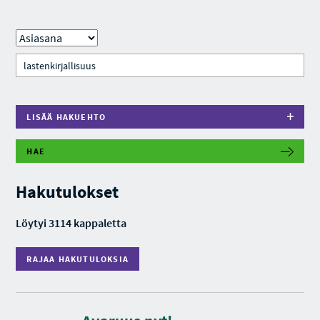
LISÄÄ HAKUEHTO
HAE
R
A
J
Hakutulokset
A
A
H
Löytyi 3114 kappaletta
A
K
U
RAJAA HAKUTULOKSIA
T
U
L
O
K
K
S
e