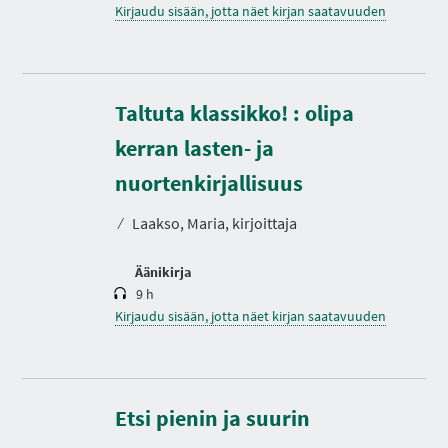
Kirjaudu sisään, jotta näet kirjan saatavuuden
Taltuta klassikko! : olipa
kerran lasten- ja
K
e
s
nuortenkirjallisuus
t
o
⁄
Laakso, Maria, kirjoittaja
Äänikirja
9 h
Kirjaudu sisään, jotta näet kirjan saatavuuden
Etsi pienin ja suurin