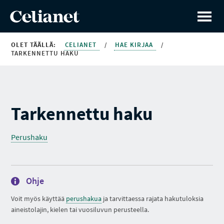
OLET TÄÄLLÄ:
CELIANET
/
HAE KIRJAA
/
TARKENNETTU HAKU
Tarkennettu haku
Perushaku
Ohje
Voit myös käyttää
perushakua
ja tarvittaessa rajata hakutuloksia
aineistolajin, kielen tai vuosiluvun perusteella.