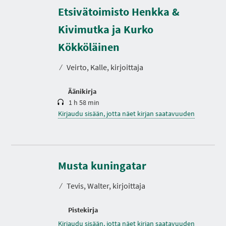
Etsivätoimisto Henkka &
Kivimutka ja Kurko
K
e
s
Kökköläinen
t
o
⁄
Veirto, Kalle, kirjoittaja
Äänikirja
1 h 58 min
Kirjaudu sisään, jotta näet kirjan saatavuuden
Musta kuningatar
⁄
Tevis, Walter, kirjoittaja
Pistekirja
Kirjaudu sisään, jotta näet kirjan saatavuuden