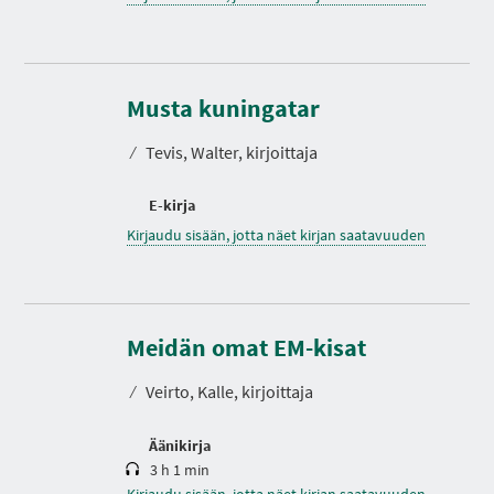
Musta kuningatar
⁄
Tevis, Walter, kirjoittaja
E-kirja
Kirjaudu sisään, jotta näet kirjan saatavuuden
K
e
s
Meidän omat EM-kisat
t
o
⁄
Veirto, Kalle, kirjoittaja
Äänikirja
3 h 1 min
Kirjaudu sisään, jotta näet kirjan saatavuuden