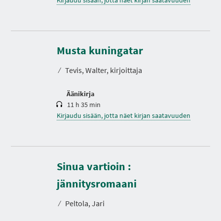
K
e
s
Musta kuningatar
t
o
⁄
Tevis, Walter, kirjoittaja
Äänikirja
11 h 35 min
Kirjaudu sisään, jotta näet kirjan saatavuuden
Sinua vartioin :
K
e
s
jännitysromaani
t
o
⁄
Peltola, Jari