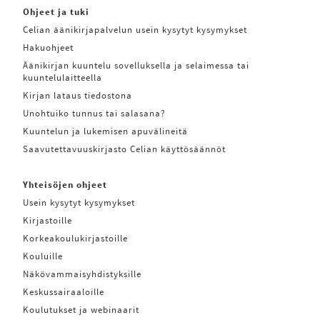
Ohjeet ja tuki
Celian äänikirjapalvelun usein kysytyt kysymykset
Hakuohjeet
Äänikirjan kuuntelu sovelluksella ja selaimessa tai
kuuntelulaitteella
Kirjan lataus tiedostona
Unohtuiko tunnus tai salasana?
Kuuntelun ja lukemisen apuvälineitä
Saavutettavuuskirjasto Celian käyttösäännöt
Yhteisöjen ohjeet
Usein kysytyt kysymykset
Kirjastoille
Korkeakoulukirjastoille
Kouluille
Näkövammaisyhdistyksille
Keskussairaaloille
Koulutukset ja webinaarit