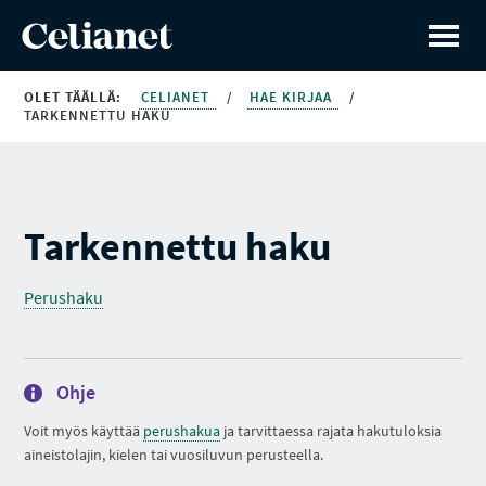
OLET TÄÄLLÄ:
CELIANET
/
HAE KIRJAA
/
TARKENNETTU HAKU
Tarkennettu haku
Perushaku
Ohje
Voit myös käyttää
perushakua
ja tarvittaessa rajata hakutuloksia
aineistolajin, kielen tai vuosiluvun perusteella.