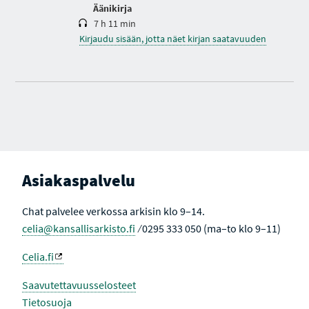
Äänikirja
7 h 11 min
Kirjaudu sisään, jotta näet kirjan saatavuuden
Asiakaspalvelu
Chat palvelee verkossa arkisin klo 9–14.
celia@kansallisarkisto.fi
⁄ 0295 333 050 (ma–to klo 9–11)
Celia.fi
Saavutettavuusselosteet
Tietosuoja