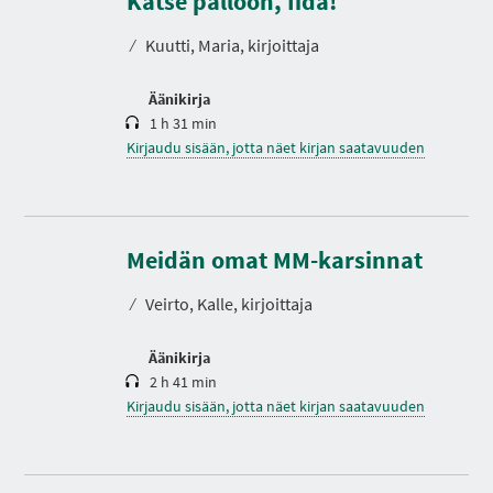
Katse palloon, Iida!
I
t
A
o
⁄
Kuutti, Maria, kirjoittaja
Äänikirja
1 h 31 min
Kirjaudu sisään, jotta näet kirjan saatavuuden
K
e
s
Meidän omat MM-karsinnat
t
o
⁄
Veirto, Kalle, kirjoittaja
Äänikirja
2 h 41 min
Kirjaudu sisään, jotta näet kirjan saatavuuden