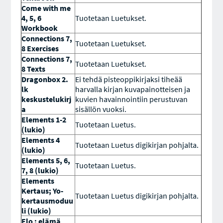
Come with me
4, 5, 6
Tuotetaan Luetukset.
Workbook
Connections 7,
Tuotetaan Luetukset.
8 Exercises
Connections 7,
Tuotetaan Luetukset.
8 Texts
Dragonbox 2.
Ei tehdä pisteoppikirjaksi tiheää
lk
harvalla kirjan kuvapainotteisen ja
keskustelukirj
kuvien havainnointiin perustuvan
a
sisällön vuoksi.
Elements 1-2
Tuotetaan Luetus.
(lukio)
Elements 4
Tuotetaan Luetus digikirjan pohjalta.
(lukio)
Elements 5, 6,
Tuotetaan Luetus.
7, 8 (lukio)
Elements
Kertaus; Yo-
Tuotetaan Luetus digikirjan pohjalta.
kertausmoduu
li (lukio)
Elo : elämä