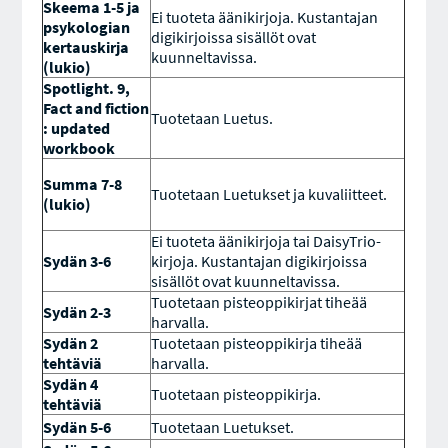
Skeema 1-5 ja
Ei tuoteta äänikirjoja. Kustantajan
psykologian
digikirjoissa sisällöt ovat
kertauskirja
kuunneltavissa.
(lukio)
Spotlight. 9,
Fact and fiction
Tuotetaan Luetus.
: updated
workbook
Summa 7-8
Tuotetaan Luetukset ja kuvaliitteet.
(lukio)
Ei tuoteta äänikirjoja tai DaisyTrio-
Sydän 3-6
kirjoja. Kustantajan digikirjoissa
sisällöt ovat kuunneltavissa.
Tuotetaan pisteoppikirjat tiheää
Sydän 2-3
harvalla.
Sydän 2
Tuotetaan pisteoppikirja tiheää
tehtäviä
harvalla.
Sydän 4
Tuotetaan pisteoppikirja.
tehtäviä
Sydän 5-6
Tuotetaan Luetukset.