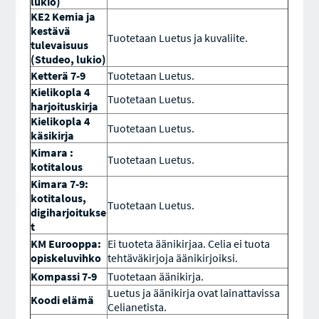
lukio)
KE2 Kemia ja
kestävä
Tuotetaan Luetus ja kuvaliite.
tulevaisuus
(Studeo, lukio)
Ketterä 7-9
Tuotetaan Luetus.
Kielikopla 4
Tuotetaan Luetus.
harjoituskirja
Kielikopla 4
Tuotetaan Luetus.
käsikirja
Kimara :
Tuotetaan Luetus.
kotitalous
Kimara 7-9:
kotitalous,
Tuotetaan Luetus.
digiharjoitukse
t
KM Eurooppa:
Ei tuoteta äänikirjaa. Celia ei tuota
opiskeluvihko
tehtäväkirjoja äänikirjoiksi.
Kompassi 7-9
Tuotetaan äänikirja.
Luetus ja äänikirja ovat lainattavissa
Koodi elämä
Celianetista.