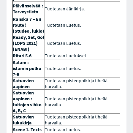
Päivänselvää :
Tuotetaan äänikirja.
Terveystieto
Ranska 7 – En
route !
Tuotetaan Luetus.
(Studeo, lukio)
Ready, Set, Go!
(LOPS 2021)
Tuotetaan Luetus.
(ENABI)
Ritari 5-6
Tuotetaan Luetukset.
Salam :
islamin polku
Tuotetaan Luetus.
7-9
Satuovien
Tuotetaan p
isteoppikirja tiheää
aapinen
harvalla
.
Satuovien
aapinen :
Tuotetaan p
isteoppikirja tiheää
taitojen vihko
harvalla
.
A, B, C
Satuovien
Tuotetaan pisteoppikirja tiheää
lukukirja
harvalla.
Scene 1. Texts
Tuotetaan Luetus.