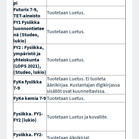
pi
Futurix 7-9,
Tuotetaan Luetus.
TET-aineisto
FY1 Fysiikka
luonnontietee
Tuotetaan Luetus.
nä (Studeo,
lukio)
FY2 : Fysiikka,
ympäristö ja
yhteiskunta
Tuotetaan Luetus.
(LOPS 2021),
(Studeo, lukio)
Tuotetaan Luetus. Ei tuoteta
FyKe fysiikka
äänikirjaa. Kustantajan digikirjassa
7-9
sisällöt ovat kuunneltavissa.
FyKe kemia 7-9
Tuotetaan Luetus.
Fysiikka. FY1-
Tuotetaan Luetus ja kuvaliite.
FY2 (lukio)
Fysiikka. FY2-
Tuotetaan äänikirjat.