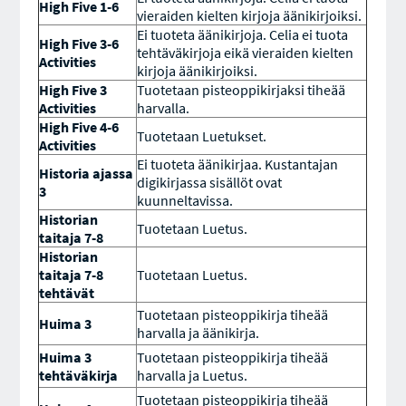
High Five 1-6
vieraiden kielten kirjoja äänikirjoiksi.
Ei tuoteta äänikirjoja. Celia ei tuota
High Five 3-6
tehtäväkirjoja eikä vieraiden kielten
Activities
kirjoja äänikirjoiksi.
High Five 3
Tuotetaan pisteoppikirjaksi tiheää
Activities
harvalla.
High Five 4-6
Tuotetaan Luetukset.
Activities
Ei tuoteta äänikirjaa. Kustantajan
Historia ajassa
digikirjassa sisällöt ovat
3
kuunneltavissa.
Historian
Tuotetaan Luetus.
taitaja 7-8
Historian
taitaja 7-8
Tuotetaan Luetus.
tehtävät
Tuotetaan pisteoppikirja tiheää
Huima 3
harvalla ja äänikirja.
Huima 3
Tuotetaan pisteoppikirja tiheää
tehtäväkirja
harvalla ja Luetus.
Tuotetaan pisteoppikirja tiheää