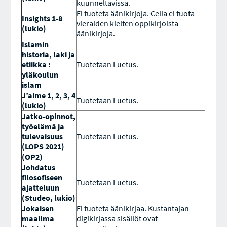
kuunneltavissa.
Ei tuoteta äänikirjoja. Celia ei tuota
Insights 1-8
vieraiden kielten oppikirjoista
(lukio)
äänikirjoja.
Islamin
historia, laki ja
etiikka :
Tuotetaan Luetus.
yläkoulun
islam
J’aime 1, 2, 3, 4
Tuotetaan Luetus.
(lukio)
Jatko-opinnot,
työelämä ja
tulevaisuus
Tuotetaan Luetus.
(LOPS 2021)
(OP2)
Johdatus
filosofiseen
Tuotetaan Luetus.
ajatteluun
(Studeo, lukio)
Jokaisen
Ei tuoteta äänikirjaa. Kustantajan
maailma
digikirjassa sisällöt ovat