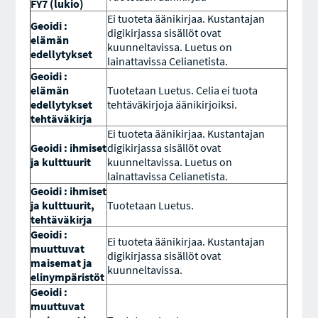
FY7 (lukio)
Ei tuoteta äänikirjaa. Kustantajan
Geoidi :
digikirjassa sisällöt ovat
elämän
kuunneltavissa. Luetus on
edellytykset
lainattavissa Celianetista.
Geoidi :
elämän
Tuotetaan Luetus. Celia ei tuota
edellytykset
tehtäväkirjoja äänikirjoiksi.
tehtäväkirja
Ei tuoteta äänikirjaa. Kustantajan
Geoidi : ihmiset
digikirjassa sisällöt ovat
ja kulttuurit
kuunneltavissa. Luetus on
lainattavissa Celianetista.
Geoidi : ihmiset
ja kulttuurit,
Tuotetaan Luetus.
tehtäväkirja
Geoidi :
Ei tuoteta äänikirjaa. Kustantajan
muuttuvat
digikirjassa sisällöt ovat
maisemat ja
kuunneltavissa.
elinympäristöt
Geoidi :
muuttuvat