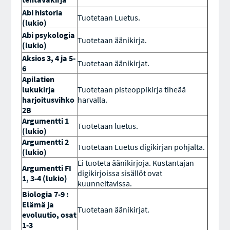
Abi historia
Tuotetaan Luetus.
(lukio)
Abi psykologia
Tuotetaan äänikirja.
(lukio)
Aksios 3, 4 ja 5-
Tuotetaan äänikirjat.
6
Apilatien
lukukirja
Tuotetaan pisteoppikirja tiheää
harjoitusvihko
harvalla.
2B
Argumentti 1
Tuotetaan luetus.
(lukio)
Argumentti 2
Tuotetaan Luetus digikirjan pohjalta.
(lukio)
Ei tuoteta äänikirjoja. Kustantajan
Argumentti FI
digikirjoissa sisällöt ovat
1, 3-4 (lukio)
kuunneltavissa.
Biologia 7-9 :
Elämä ja
Tuotetaan äänikirjat.
evoluutio, osat
1-3