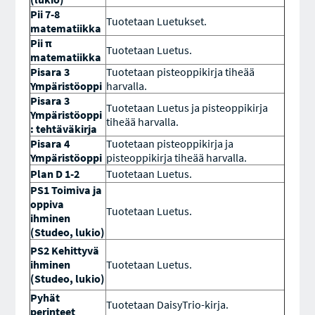
Pii 7-8
Tuotetaan Luetukset.
matematiikka
Pii π
Tuotetaan Luetus.
matematiikka
Pisara 3
Tuotetaan pisteoppikirja tiheää
Ympäristöoppi
harvalla.
Pisara 3
Tuotetaan Luetus ja pisteoppikirja
Ympäristöoppi
tiheää harvalla.
: tehtäväkirja
Pisara 4
Tuotetaan pisteoppikirja ja
Ympäristöoppi
pisteoppikirja tiheää harvalla.
Plan D 1-2
Tuotetaan Luetus.
PS1 Toimiva ja
oppiva
Tuotetaan Luetus.
ihminen
(Studeo, lukio)
PS2 Kehittyvä
ihminen
Tuotetaan Luetus.
(Studeo, lukio)
Pyhät
Tuotetaan DaisyTrio-kirja.
perinteet