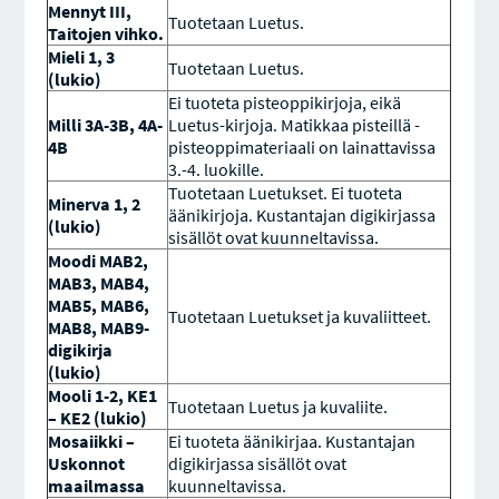
Mennyt III,
Tuotetaan Luetus.
Taitojen vihko.
Mieli 1, 3
Tuotetaan Luetus.
(lukio)
Ei tuoteta pisteoppikirjoja, eikä
Milli 3A-3B, 4A-
Luetus-kirjoja
. Matikkaa pisteillä -
4B
pisteoppimateriaali on lainattavissa
3.-4. luokille.
Tuotetaan Luetukset. Ei tuoteta
Minerva 1, 2
äänikirjoja. Kustantajan digikirjassa
(lukio)
sisällöt ovat kuunneltavissa.
Moodi MAB2,
MAB3, MAB4,
MAB5, MAB6,
Tuotetaan Luetukset ja kuvaliitteet.
MAB8, MAB9-
digikirja
(lukio)
Mooli 1-2, KE1
Tuotetaan Luetus ja kuvaliite.
– KE2 (lukio)
Mosaiikki –
Ei tuoteta äänikirjaa. Kustantajan
Uskonnot
digikirjassa sisällöt ovat
maailmassa
kuunneltavissa.