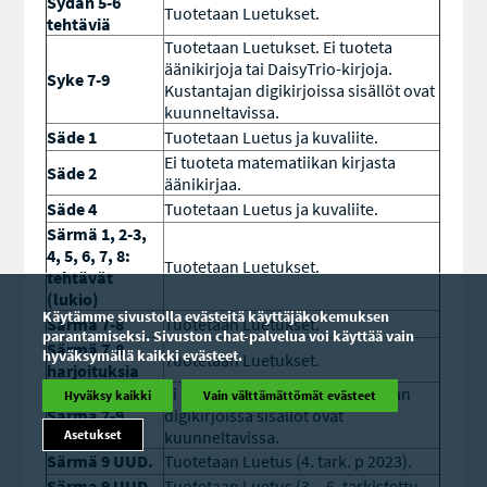
Sydän 5-6
Tuotetaan Luetukset.
tehtäviä
Tuotetaan Luetukset. Ei tuoteta
äänikirjoja tai DaisyTrio-kirjoja.
Syke 7-9
Kustantajan digikirjoissa sisällöt ovat
kuunneltavissa.
Säde 1
Tuotetaan Luetus ja kuvaliite.
Ei tuoteta matematiikan kirjasta
Säde 2
äänikirjaa.
Säde 4
Tuotetaan Luetus ja kuvaliite.
Särmä 1, 2-3,
4, 5, 6, 7, 8:
Tuotetaan Luetukset.
tehtävät
(lukio)
Käytämme sivustolla evästeitä käyttäjäkokemuksen
Särmä 7-8
Tuotetaan Luetukset.
parantamiseksi. Sivuston chat-palvelua voi käyttää vain
Särmä 7-8
hyväksymällä kaikki evästeet.
Tuotetaan Luetukset.
harjoituksia
Ei tuoteta äänikirjoja. Kustantajan
Hyväksy kaikki
Vain välttämättömät evästeet
Särmä 7-9
digikirjoissa sisällöt ovat
Asetukset
kuunneltavissa.
Särmä 9 UUD.
Tuotetaan Luetus (4. tark. p 2023).
Särma 9 UUD
Tuotetaan Luetus (3.– 6. tarkistettu