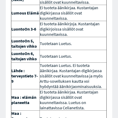
sisällöt ovat kuunneltavissa.
Ei tuoteta äänikirjaa. Kustantajan
Lumous Elämä
digikirjassa sisällöt ovat
kuunneltavissa.
Ei tuoteta äänikirjoja. Kustantajan
LuontoOn 3-6
digikirjoissa sisällöt ovat
kuunneltavissa.
LuontoOn 5,
Tuotetaan Luetus.
taitojen vihko
LuontoOn 6,
Tuotetaan Luetus.
taitojen vihko
Tuotetaan Luetus. Ei tuoteta
Lähde :
äänikirjaa. Kustantajan digikirjassa
terveystieto 7-
sisällöt ovat kuunneltavissa ja myös
9
Arttu-sovelluksen kautta voi
hyödyntää äänikirjaominaisuuksia.
Ei tuoteta äänikirjaa. Kustantajan
Maa : elämän
digikirjassa sisällöt ovat
planeetta
kuunneltavissa. Luetus on
lainattavissa Celianetista.
Maa :