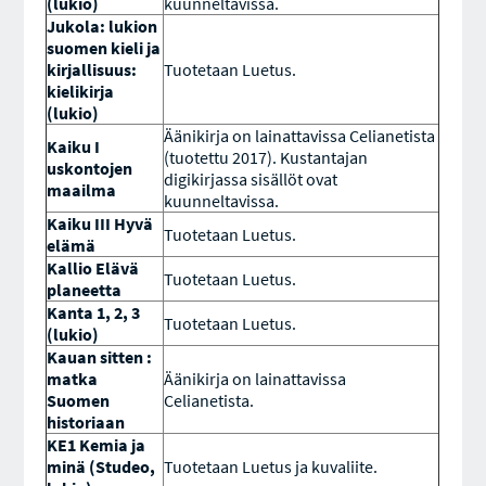
(lukio)
kuunneltavissa.
Jukola: lukion
suomen kieli ja
kirjallisuus:
Tuotetaan Luetus.
kielikirja
(lukio)
Äänikirja on lainattavissa Celianetista
Kaiku I
(tuotettu 2017). Kustantajan
uskontojen
digikirjassa sisällöt ovat
maailma
kuunneltavissa.
Kaiku III Hyvä
Tuotetaan Luetus.
elämä
Kallio Elävä
Tuotetaan Luetus.
planeetta
Kanta 1, 2, 3
Tuotetaan Luetus.
(lukio)
Kauan sitten :
matka
Äänikirja on lainattavissa
Suomen
Celianetista.
historiaan
KE1 Kemia ja
minä (Studeo,
Tuotetaan Luetus ja kuvaliite.