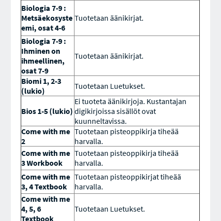
Biologia 7-9 :
Metsäekosyste
Tuotetaan äänikirjat.
emi, osat 4-6
Biologia 7-9 :
Ihminen on
Tuotetaan äänikirjat.
ihmeellinen,
osat 7-9
Biomi 1, 2-3
Tuotetaan Luetukset.
(lukio)
Ei tuoteta äänikirjoja. Kustantajan
Bios 1-5 (lukio)
digikirjoissa sisällöt ovat
kuunneltavissa.
Come with me
Tuotetaan pisteoppikirja tiheää
2
harvalla.
Come with me
Tuotetaan pisteoppikirja tiheää
3 Workbook
harvalla.
Come with me
Tuotetaan pisteoppikirjat tiheää
3, 4 Textbook
harvalla.
Come with me
4, 5, 6
Tuotetaan Luetukset.
Textbook