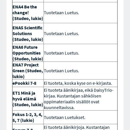
ENA4 Be the
change!
Tuotetaan Luetus.
(Studeo, lukio)
ENA5 Scientific
Solutions
Tuotetaan Luetus.
(Studeo, lukio)
ENA6 Future
Opportunities
Tuotetaan Luetus.
(Studeo, lukio)
ENA7 Project
Green (Studeo,
Tuotetaan Luetus.
lukio)
ePookki 7-8
Ei tuoteta, koska kyse on e-kirjasta.
Ei tuoteta äänikirjaa, eikä DaisyTrio-
ET1 Minä ja
kirjaa. Kustantajan sähköisen
hyvä elämä
oppimateriaalin sisällöt ovat
(Studeo, lukio)
kuunneltavissa.
Fokus 1-2, 3, 4,
Tuotetaan Luetukset.
5, 7 (lukio)
Ei tuoteta äänikirjoja. Kustantajan