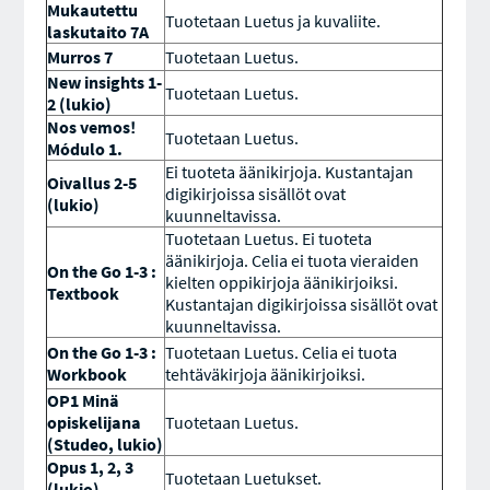
Mukautettu
Tuotetaan Luetus ja kuvaliite.
laskutaito 7A
Murros 7
Tuotetaan Luetus.
New insights 1-
Tuotetaan Luetus.
2 (lukio)
Nos vemos!
Tuotetaan Luetus.
Módulo 1.
Ei tuoteta äänikirjoja. Kustantajan
Oivallus 2-5
digikirjoissa sisällöt ovat
(lukio)
kuunneltavissa.
Tuotetaan Luetus. Ei tuoteta
äänikirjoja. Celia ei tuota vieraiden
On the Go 1-3 :
kielten oppikirjoja äänikirjoiksi.
Textbook
Kustantajan digikirjoissa sisällöt ovat
kuunneltavissa.
On the Go 1-3 :
Tuotetaan Luetus. Celia ei tuota
Workbook
tehtäväkirjoja äänikirjoiksi.
OP1 Minä
opiskelijana
Tuotetaan Luetus.
(Studeo, lukio)
Opus 1, 2, 3
Tuotetaan Luetukset.
(lukio)