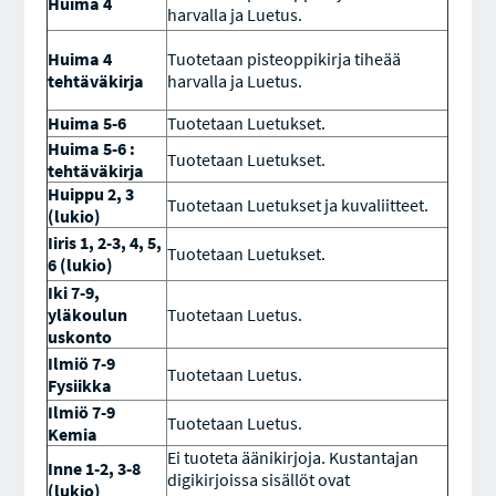
Huima 4
harvalla ja Luetus.
Huima 4
Tuotetaan pisteoppikirja tiheää
tehtäväkirja
harvalla ja Luetus.
Huima 5-6
Tuotetaan Luetukset.
Huima 5-6 :
Tuotetaan Luetukset.
tehtäväkirja
Huippu 2, 3
Tuotetaan Luetukset ja kuvaliitteet.
(lukio)
Iiris 1, 2-3, 4, 5,
Tuotetaan Luetukset.
6 (lukio)
Iki 7-9,
yläkoulun
Tuotetaan Luetus.
uskonto
Ilmiö 7-9
Tuotetaan Luetus.
Fysiikka
Ilmiö 7-9
Tuotetaan Luetus.
Kemia
Ei tuoteta äänikirjoja. Kustantajan
Inne 1-2, 3-8
digikirjoissa sisällöt ovat
(lukio)