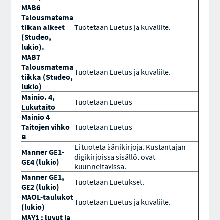
MAB6
Talousmatema
tiikan alkeet
Tuotetaan Luetus ja kuvaliite.
(Studeo,
lukio).
MAB7
Talousmatema
Tuotetaan Luetus ja kuvaliite.
tiikka (Studeo,
lukio)
Mainio. 4,
Tuotetaan Luetus
Lukutaito
Mainio 4
Taitojen vihko
Tuotetaan Luetus
B
Ei tuoteta äänikirjoja. Kustantajan
Manner GE1-
digikirjoissa sisällöt ovat
GE4 (lukio)
kuunneltavissa.
Manner GE1,
Tuotetaan Luetukset.
GE2 (lukio)
MAOL-taulukot
Tuotetaan Luetus ja kuvaliite.
(lukio)
MAY1 : luvut ja