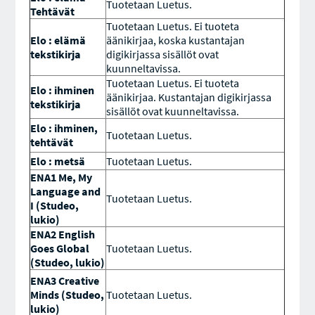
Tuotetaan Luetus.
Tehtävät
Tuotetaan Luetus. Ei tuoteta
Elo : elämä
äänikirjaa, koska kustantajan
tekstikirja
digikirjassa sisällöt ovat
kuunneltavissa.
Tuotetaan Luetus. Ei tuoteta
Elo : ihminen
äänikirjaa. Kustantajan digikirjassa
tekstikirja
sisällöt ovat kuunneltavissa.
Elo : ihminen,
Tuotetaan Luetus.
tehtävät
Elo : metsä
Tuotetaan Luetus.
ENA1 Me, My
Language and
Tuotetaan Luetus.
I (Studeo,
lukio)
ENA2 English
Goes Global
Tuotetaan Luetus.
(Studeo, lukio)
ENA3 Creative
Minds (Studeo,
Tuotetaan Luetus.
lukio)