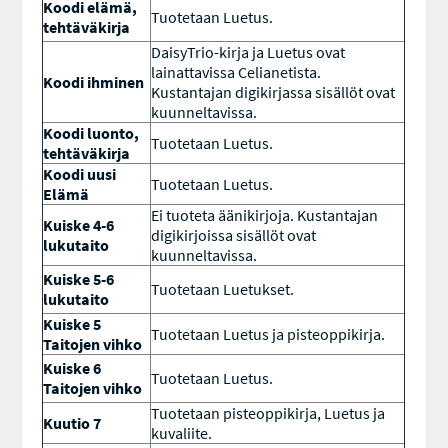
Koodi elämä,
Tuotetaan Luetus.
tehtäväkirja
DaisyTrio-kirja ja Luetus ovat
lainattavissa Celianetista.
Koodi ihminen
Kustantajan digikirjassa sisällöt ovat
kuunneltavissa.
Koodi luonto,
Tuotetaan Luetus.
tehtäväkirja
Koodi uusi
Tuotetaan Luetus.
Elämä
Ei tuoteta äänikirjoja. Kustantajan
Kuiske 4-6
digikirjoissa sisällöt ovat
lukutaito
kuunneltavissa.
Kuiske 5-6
Tuotetaan Luetukset.
lukutaito
Kuiske 5
Tuotetaan Luetus ja pisteoppikirja.
Taitojen vihko
Kuiske 6
Tuotetaan Luetus.
Taitojen vihko
Tuotetaan pisteoppikirja, Luetus ja
Kuutio 7
kuvaliite.