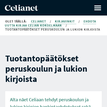
OLET TÄÄLLÄ:
CELIANET
/
KIRJAVINKIT
/
EHDOTA
UUTTA KIRJAA CELIAN KOKOELMAAN
/
TUOTANTOPÄÄTÖKSET PERUSKOULUN JA LUKION KIRJOISTA
Tuotantopäätökset
peruskoulun ja lukion
kirjoista
Alta näet Celiaan tehdyt peruskoulun ja
lukion kirjojen hankintaehdotukset sekä