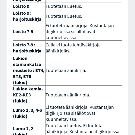
Loisto 9
Tuotetaan Luetus.
Loisto 9 :
Tuotetaan Luetus.
harjoituskirja
Ei tuoteta äänikirjoja. Kustantajan
Loisto 7-9
digikirjoissa sisällöt ovat
kuunneltavissa.
Loisto 7-9 :
Celia ei tuota tehtäväkirjoja
harjoituskirja
äänikirjoiksi.
Lukion
elämänkatso
mustieto : ET4,
Tuotetaan äänikirja.
ET5,
ET6
(lukio)
Lukion kemia.
KE2-KE3
Tuotetaan äänikirjoja.
(lukio)
Ei tuoteta äänikirjoja. Kustantajan
Lumo 2, 3, 4-6
digikirjoissa sisällöt ovat
(lukio)
kuunneltavissa.
Tuotetaan Luetus. Ei tuoteta
Lumo 1, 2
äänikirjoja. Kustantajan digikirjoissa
(lukio)