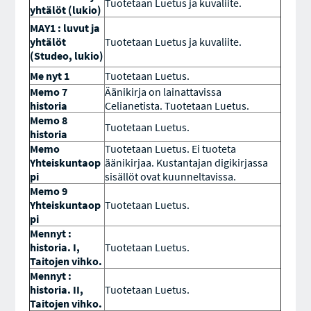
Tuotetaan Luetus ja kuvaliite.
yhtälöt (lukio)
MAY1 : luvut ja
yhtälöt
Tuotetaan Luetus ja kuvaliite.
(Studeo, lukio)
Me nyt 1
Tuotetaan Luetus.
Memo 7
Äänikirja on lainattavissa
historia
Celianetista. Tuotetaan Luetus.
Memo 8
Tuotetaan Luetus.
historia
Memo
Tuotetaan Luetus. Ei tuoteta
Yhteiskuntaop
äänikirjaa. Kustantajan digikirjassa
pi
sisällöt ovat kuunneltavissa.
Memo 9
Yhteiskuntaop
Tuotetaan Luetus.
pi
Mennyt :
historia. I,
Tuotetaan Luetus.
Taitojen vihko.
Mennyt :
historia. II,
Tuotetaan Luetus.
Taitojen vihko.