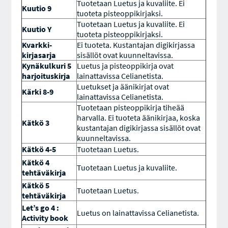
Tuotetaan Luetus ja kuvaliite. Ei
Kuutio 9
tuoteta pisteoppikirjaksi.
Tuotetaan Luetus ja kuvaliite. Ei
Kuutio Y
tuoteta pisteoppikirjaksi.
Kvarkki-
Ei tuoteta. Kustantajan digikirjassa
kirjasarja
sisällöt ovat kuunneltavissa.
Kynäkulkuri 5
Luetus ja pisteoppikirja ovat
harjoituskirja
lainattavissa Celianetista.
Luetukset ja äänikirjat ovat
Kärki 8-9
lainattavissa Celianetista.
Tuotetaan pisteoppikirja tiheää
harvalla. Ei tuoteta äänikirjaa, koska
Kätkö 3
kustantajan digikirjassa sisällöt ovat
kuunneltavissa.
Kätkö 4-5
Tuotetaan Luetus.
Kätkö 4
Tuotetaan Luetus ja kuvaliite.
tehtäväkirja
Kätkö 5
Tuotetaan Luetus.
tehtäväkirja
Let’s go 4 :
Luetus on lainattavissa Celianetista.
Activity book