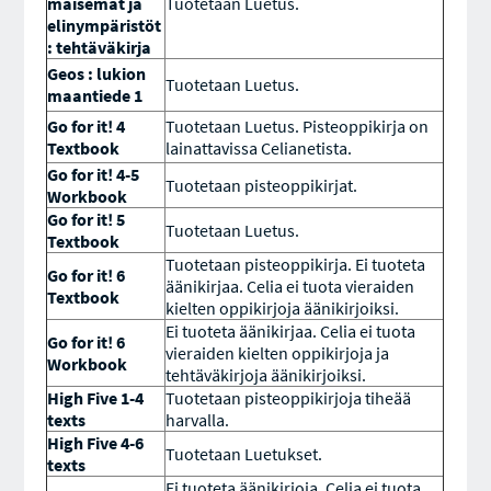
maisemat ja
Tuotetaan Luetus.
elinympäristöt
: tehtäväkirja
Geos : lukion
Tuotetaan Luetus.
maantiede 1
Go for it! 4
Tuotetaan Luetus. Pisteoppikirja on
Textbook
lainattavissa Celianetista.
Go for it! 4-5
Tuotetaan pisteoppikirjat.
Workbook
Go for it! 5
Tuotetaan Luetus.
Textbook
Tuotetaan pisteoppikirja. Ei tuoteta
Go for it! 6
äänikirjaa. Celia ei tuota vieraiden
Textbook
kielten oppikirjoja äänikirjoiksi.
Ei tuoteta äänikirjaa. Celia ei tuota
Go for it! 6
vieraiden kielten oppikirjoja ja
Workbook
tehtäväkirjoja äänikirjoiksi.
High Five 1-4
Tuotetaan pisteoppikirjoja tiheää
texts
harvalla.
High Five 4-6
Tuotetaan Luetukset.
texts
Ei tuoteta äänikirjoja. Celia ei tuota