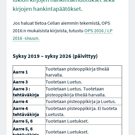
kirjojen hankintapäätökset.
Jos haluat tietoa Celian aiemmin tekemistä, OPS
2016:n mukaisista kirjoista, tutustu
OPS 2016 / LP
2016 -sivuun.
Syksy 2019 – syksy 2026 (päivittyy)
Tuotetaan pisteoppikirja tiheää
Aarre 1
harvalla.
Aarre 3
Tuotetaan Luetus.
Aarre 3 :
Tuotetaan Luetus. Tuotetaan
tehtäväkirja
pisteoppikirja tiheää harvalla.
Aarre 4
Tuotetaan pisteoppikirja ja Luetus.
Aarre 4
Tuotetaan pisteoppikirja. Ei tuoteta
tehtäväkirja
Luetusta.
Aarre 5, 6
Tuotetaan Luetukset.
Aarre 5, 6
Tuotetaan Luetukset.
tehtäväkirja