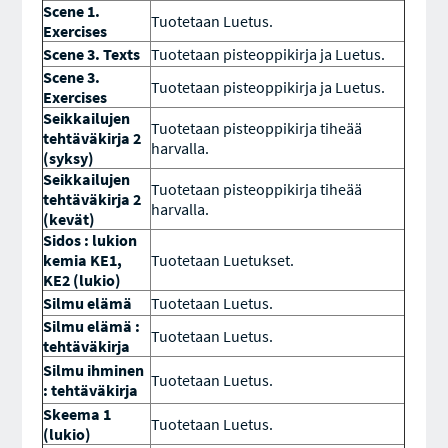
Scene 1.
Tuotetaan Luetus.
Exercises
Scene 3. Texts
Tuotetaan pisteoppikirja ja Luetus.
Scene 3.
Tuotetaan pisteoppikirja ja Luetus.
Exercises
Seikkailujen
Tuotetaan pisteoppikirja tiheää
tehtäväkirja 2
harvalla.
(syksy)
Seikkailujen
Tuotetaan pisteoppikirja tiheää
tehtäväkirja 2
harvalla.
(kevät)
Sidos : lukion
kemia KE1,
Tuotetaan Luetukset.
KE2 (lukio)
Silmu elämä
Tuotetaan Luetus.
Silmu elämä :
Tuotetaan Luetus.
tehtäväkirja
Silmu ihminen
Tuotetaan Luetus.
: tehtäväkirja
Skeema 1
Tuotetaan Luetus.
(lukio)