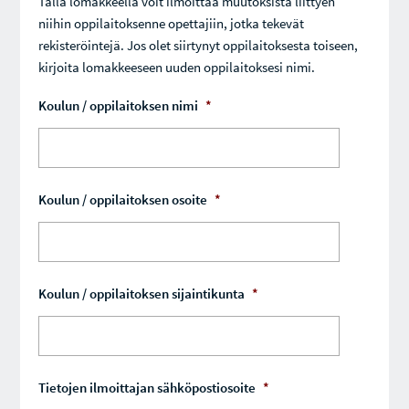
Tällä lomakkeella voit ilmoittaa muutoksista liittyen
niihin oppilaitoksenne opettajiin, jotka tekevät
rekisteröintejä. Jos olet siirtynyt oppilaitoksesta toiseen,
kirjoita lomakkeeseen uuden oppilaitoksesi nimi.
Koulun / oppilaitoksen nimi
*
Koulun / oppilaitoksen osoite
*
Koulun / oppilaitoksen sijaintikunta
*
Tietojen ilmoittajan sähköpostiosoite
*