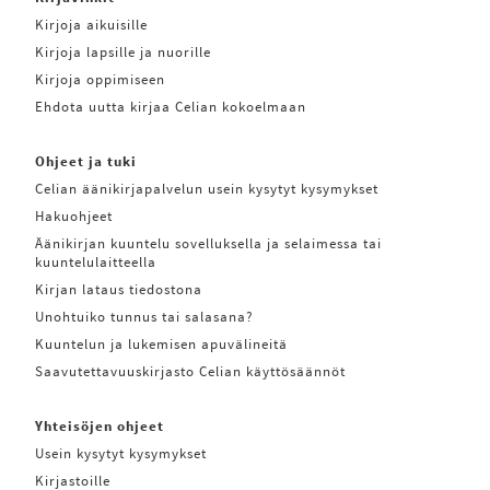
Kirjoja aikuisille
Kirjoja lapsille ja nuorille
Kirjoja oppimiseen
Ehdota uutta kirjaa Celian kokoelmaan
Ohjeet ja tuki
Celian äänikirjapalvelun usein kysytyt kysymykset
Hakuohjeet
Äänikirjan kuuntelu sovelluksella ja selaimessa tai
kuuntelulaitteella
Kirjan lataus tiedostona
Unohtuiko tunnus tai salasana?
Kuuntelun ja lukemisen apuvälineitä
Saavutettavuuskirjasto Celian käyttösäännöt
Yhteisöjen ohjeet
Usein kysytyt kysymykset
Kirjastoille