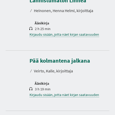
Lannistumaton Linnea
I
t
A
o
⁄
Heinonen, Henna Helmi, kirjoittaja
Äänikirja
2 h 25 min
Kirjaudu sisään, jotta näet kirjan saatavuuden
K
e
s
Pää kolmantena jalkana
t
o
⁄
Veirto, Kalle, kirjoittaja
Äänikirja
3 h 19 min
Kirjaudu sisään, jotta näet kirjan saatavuuden
K