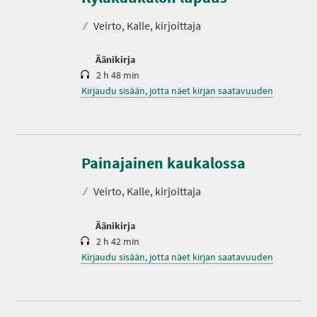
t
o
⁄
Veirto, Kalle, kirjoittaja
Äänikirja
2 h 48 min
Kirjaudu sisään, jotta näet kirjan saatavuuden
K
e
s
Painajainen kaukalossa
t
o
⁄
Veirto, Kalle, kirjoittaja
Äänikirja
2 h 42 min
Kirjaudu sisään, jotta näet kirjan saatavuuden
K
e