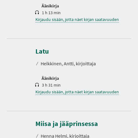
Äänikirja
1 h 13 min
Kirjaudu sisään, jotta näet kirjan saatavuuden
K
e
s
Latu
t
o
⁄
Heikkinen, Antti, kirjoittaja
Äänikirja
3 h 31 min
Kirjaudu sisään, jotta näet kirjan saatavuuden
K
e
s
Miisa ja jääprinsessa
t
o
⁄
Henna Helmi, kirjoittaja