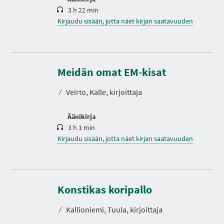
3 h 22 min
Kirjaudu sisään, jotta näet kirjan saatavuuden
K
e
s
Meidän omat EM-kisat
t
o
⁄
Veirto, Kalle, kirjoittaja
Äänikirja
3 h 1 min
Kirjaudu sisään, jotta näet kirjan saatavuuden
K
e
s
Konstikas koripallo
t
o
⁄
Kallioniemi, Tuula, kirjoittaja