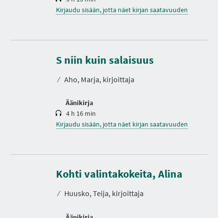
Kirjaudu sisään, jotta näet kirjan saatavuuden
K
e
s
S niin kuin salaisuus
t
o
⁄
Aho, Marja, kirjoittaja
Äänikirja
4 h 16 min
Kirjaudu sisään, jotta näet kirjan saatavuuden
K
e
s
Kohti valintakokeita, Alina
t
o
⁄
Huusko, Teija, kirjoittaja
Äänikirja