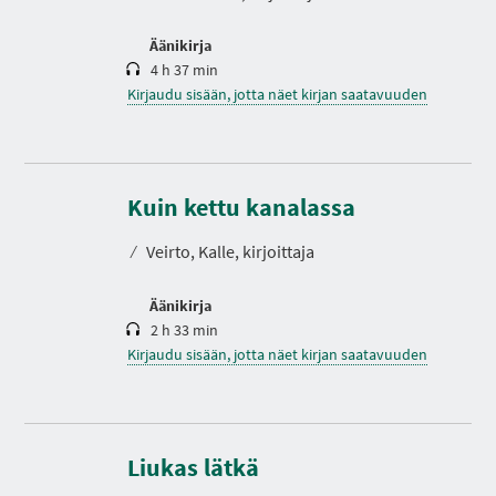
Äänikirja
4 h 37 min
Kirjaudu sisään, jotta näet kirjan saatavuuden
K
e
s
Kuin kettu kanalassa
t
o
⁄
Veirto, Kalle, kirjoittaja
Äänikirja
2 h 33 min
Kirjaudu sisään, jotta näet kirjan saatavuuden
K
e
s
Liukas lätkä
t