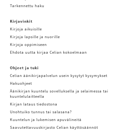
Tarkennettu haku
Kirjavinkit
Kirjoja aikuisille
Kirjoja lapsille ja nuorille
Kirjoja oppimiseen
Ehdota uutta kirjaa Celian kokoelmaan
Ohjeet ja tuki
Celian äänikirjapalvelun usein kysytyt kysymykset
Hakuohjeet
Äänikirjan kuuntelu sovelluksella ja selaimessa tai
kuuntelulaitteella
Kirjan lataus tiedostona
Unohtuiko tunnus tai salasana?
Kuuntelun ja lukemisen apuvälineitä
Saavutettavuuskirjasto Celian käyttösäännöt