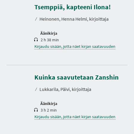
e
s
Tsemppiä, kapteeni Ilona!
t
o
⁄
Heinonen, Henna Helmi, kirjoittaja
Äänikirja
2 h 38 min
Kirjaudu sisään, jotta näet kirjan saatavuuden
K
e
s
Kuinka saavutetaan Zanshin
t
o
⁄
Lukkarila, Päivi, kirjoittaja
Äänikirja
3 h 2 min
Kirjaudu sisään, jotta näet kirjan saatavuuden