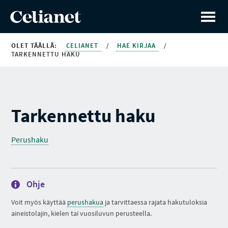
OLET TÄÄLLÄ:
CELIANET
/
HAE KIRJAA
/
TARKENNETTU HAKU
Tarkennettu haku
Perushaku
Ohje
Voit myös käyttää
perushakua
ja tarvittaessa rajata hakutuloksia
aineistolajin, kielen tai vuosiluvun perusteella.