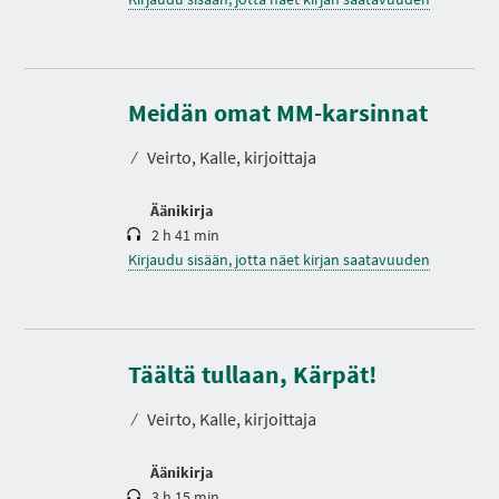
K
e
s
Meidän omat MM-karsinnat
t
o
⁄
Veirto, Kalle, kirjoittaja
Äänikirja
2 h 41 min
Kirjaudu sisään, jotta näet kirjan saatavuuden
K
e
s
Täältä tullaan, Kärpät!
t
o
⁄
Veirto, Kalle, kirjoittaja
Äänikirja
3 h 15 min