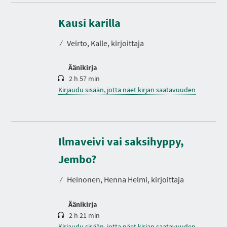
K
e
s
Kausi karilla
t
o
⁄
Veirto, Kalle, kirjoittaja
Äänikirja
2 h 57 min
Kirjaudu sisään, jotta näet kirjan saatavuuden
Ilmaveivi vai saksihyppy,
K
e
s
Jembo?
t
o
⁄
Heinonen, Henna Helmi, kirjoittaja
Äänikirja
2 h 21 min
Kirjaudu sisään, jotta näet kirjan saatavuuden