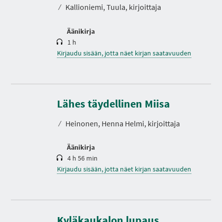
o
⁄
Kallioniemi, Tuula, kirjoittaja
Äänikirja
1 h
Kirjaudu sisään, jotta näet kirjan saatavuuden
K
e
s
Lähes täydellinen Miisa
t
o
⁄
Heinonen, Henna Helmi, kirjoittaja
Äänikirja
4 h 56 min
Kirjaudu sisään, jotta näet kirjan saatavuuden
K
e
s
Kyläkaukalon lupaus