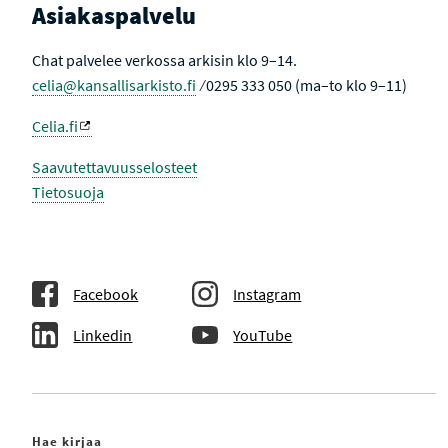
V
Asiakaspalvelu
H
I
A
N
K
E
Chat palvelee verkossa arkisin klo 9–14.
U
N
T
celia@kansallisarkisto.fi
⁄ 0295 333 050 (ma–to klo 9–11)
U
L
O
Celia.fi
K
S
I
Saavutettavuusselosteet
S
Tietosuoja
S
A
Facebook
Instagram
Linkedin
YouTube
Hae kirjaa