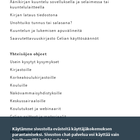
Äänikirjan kuuntelu sovelluksella ja selaimessa tai
kuuntelulaitteella
Kirjan lataus tiedostona
Unohtuiko tunnus tai salasana?
Kuuntelun ja lukemisen apuvälineitä
Saavutettavuuskirjasto Celian käyttösäännöt
Yhteisöjen ohjeet
Usein kysytyt kysymykset
Kirjastoille
Korkeakoulukirjastoille
Kouluille
Näkövammaisyhdistyksille
Keskussairaaloille
Koulutukset ja webinaarit
Celian esitteet ja materiaalit
Käytämme sivustolla evästeitä käyttäjäkokemuksen
Kirjaudu sisään
parantamiseksi. Sivuston chat-palvelua voi käyttää vain
Unohditko käyttäjätunnuksesi tai salasanasi