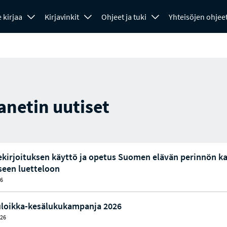
 kirjaa
Kirjavinkit
Ohjeet ja tuki
Yhteisöjen ohjee
anetin uutiset
te­kir­joi­tuk­sen käyttö ja opetus Suomen elävän perinnön k
i­seen luet­te­loon
26
loikka-kesälukukampanja 2026
026