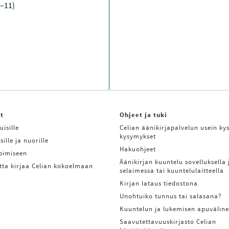
E
9–11)
H
A
K
U
T
U
L
O
K
S
I
S
S
A
it
Ohjeet ja tuki
uisille
Celian äänikirjapalvelun usein kys
kysymykset
sille ja nuorille
Hakuohjeet
ppimiseen
Äänikirjan kuuntelu sovelluksella 
tta kirjaa Celian kokoelmaan
selaimessa tai kuuntelulaitteella
Kirjan lataus tiedostona
Unohtuiko tunnus tai salasana?
Kuuntelun ja lukemisen apuväline
Saavutettavuuskirjasto Celian