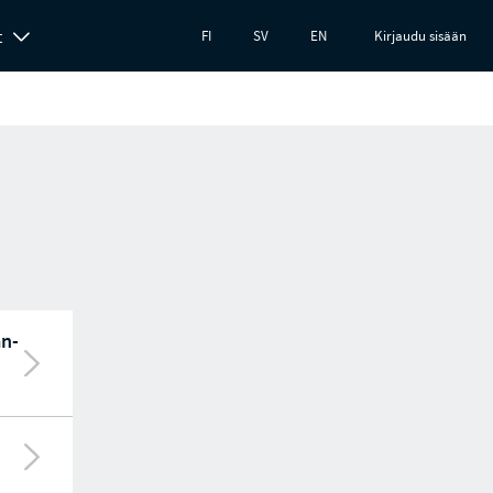
t
FI
SV
EN
Kirjaudu sisään
an­