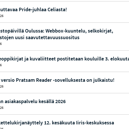
uttavaa Pride-juhlaa Celiasta!
026
astopäivillä Oulussa: Webbox-kuuntelu, selkokirjat,
astojen uusi saavutettavuussuositus
26
eoppikirjat ja kuvaliitteet postitetaan kouluille 3. elokuut
26
 versio Pratsam Reader -sovelluksesta on julkaistu!
026
an asiakaspalvelu kesällä 2026
026
ettelukirjanäyttely 12. kesäkuuta Iiris-keskuksessa
026