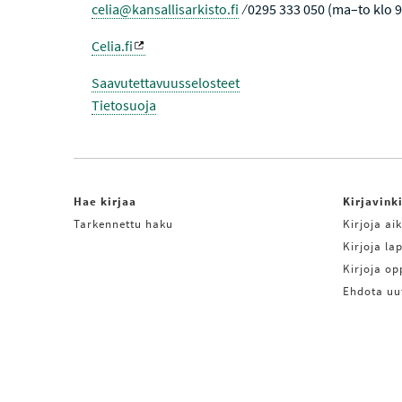
V
celia@kansallisarkisto.fi
⁄ 0295 333 050 (ma–to klo 
I
N
Celia.fi
E
N
Saavutettavuusselosteet
Tietosuoja
Hae kirjaa
Kirjavink
Tarkennettu haku
Kirjoja aik
Kirjoja lap
Kirjoja o
Ehdota uu