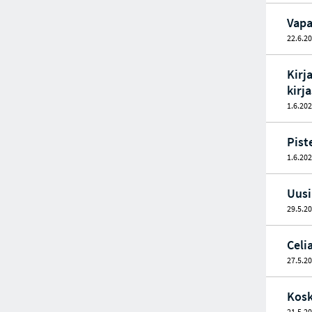
Vapa
22.6.2
Kirj
kirj
1.6.20
Pist
1.6.20
Uusi
29.5.2
Celi
27.5.2
Kosk
21.5.2