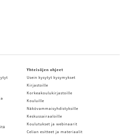
Yhteisöjen ohjeet
ytyt
Usein kysytyt kysymykset
Kirjastoille
Korkeakoulukirjastoille
ja
Kouluille
Näkövammaisyhdistyksille
Keskussairaaloille
Koulutukset ja webinaarit
itä
Celian esitteet ja materiaalit