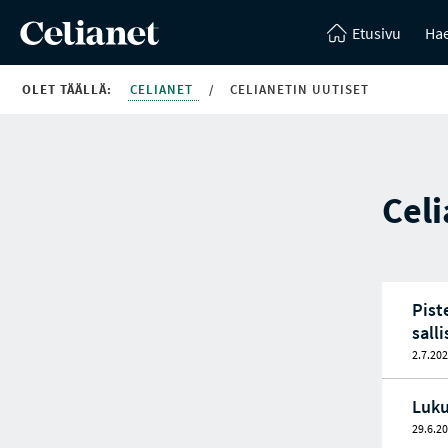
Etusivu
Hae
OLET TÄÄLLÄ:
CELIANET
/
CELIANETIN UUTISET
Celi
Pis­
sal­l
2.7.20
Luku
29.6.2