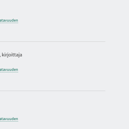
saatavuuden
 kirjoittaja
saatavuuden
saatavuuden