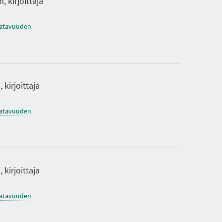
, kirjoittaja
saatavuuden
 kirjoittaja
saatavuuden
 kirjoittaja
saatavuuden