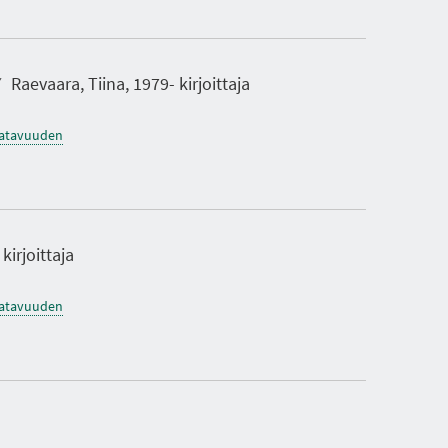
Raevaara, Tiina, 1979- kirjoittaja
saatavuuden
irjoittaja
saatavuuden