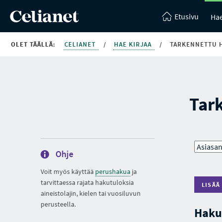
Etusivu
Hae
OLET TÄÄLLÄ:
CELIANET
/
HAE KIRJAA
/
TARKENNETTU 
Tar
Ohje
Voit myös käyttää
perushakua
ja
tarvittaessa rajata hakutuloksia
LISÄÄ
aineistolajin, kielen tai vuosiluvun
perusteella.
Haku