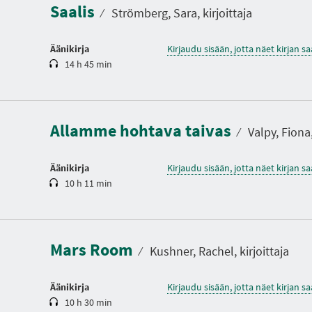
Saalis
o
⁄
Strömberg, Sara, kirjoittaja
Äänikirja
Kirjaudu sisään, jotta näet kirjan 
14 h 45 min
K
e
s
t
Allamme hohtava taivas
o
⁄
Valpy, Fiona,
Äänikirja
Kirjaudu sisään, jotta näet kirjan 
10 h 11 min
K
e
s
t
Mars Room
o
⁄
Kushner, Rachel, kirjoittaja
Äänikirja
Kirjaudu sisään, jotta näet kirjan 
10 h 30 min