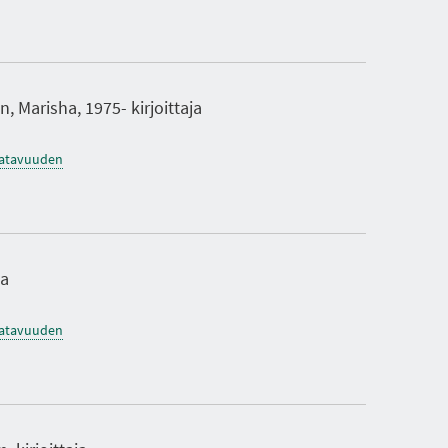
, Marisha, 1975- kirjoittaja
saatavuuden
ja
saatavuuden