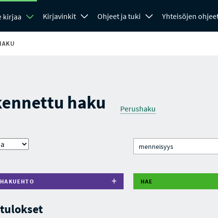
Kirjavinkit
Ohjeet ja tuki
Yhteisöjen ohjee
 kirjaa
HAKU
kennettu haku
Perushaku
 HAKUEHTO
HAE
tulokset