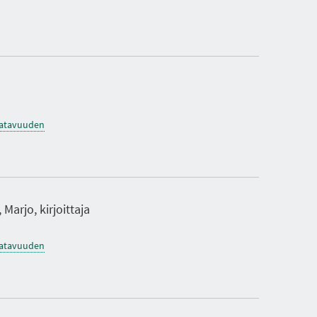
O
K
S
I
A
saatavuuden
Marjo, kirjoittaja
saatavuuden