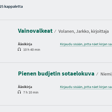
25 kappaletta
K
e
s
t
Vainovalkeat
o
⁄
Volanen, Jarkko, kirjoittaja
Äänikirja
Kirjaudu sisään, jotta näet kirjan 
10 h 40 min
K
e
s
t
Pienen budjetin sotaelokuva
o
⁄
Niemi, 
Äänikirja
Kirjaudu sisään, jotta näet kirjan 
7 h 10 min
K
e
s
t