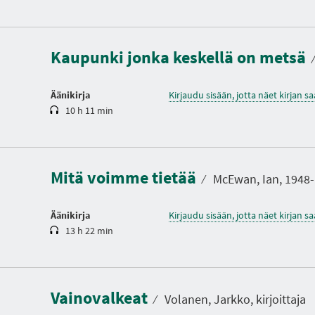
K
e
s
t
Kaupunki jonka keskellä on metsä
o
⁄
Äänikirja
Kirjaudu sisään, jotta näet kirjan 
10 h 11 min
K
e
s
t
Mitä voimme tietää
o
⁄
McEwan, Ian, 1948- k
Äänikirja
Kirjaudu sisään, jotta näet kirjan 
13 h 22 min
Vainovalkeat
⁄
Volanen, Jarkko, kirjoittaja