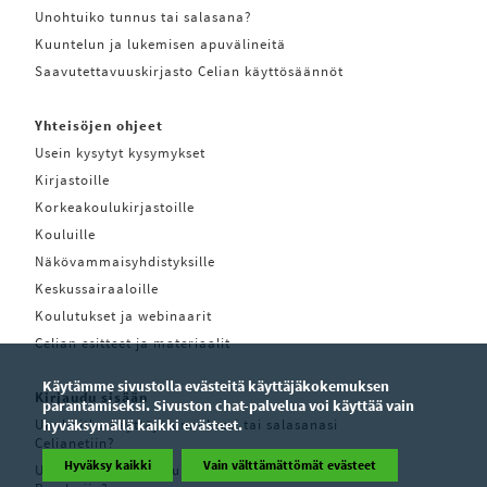
Unohtuiko tunnus tai salasana?
Kuuntelun ja lukemisen apuvälineitä
Saavutettavuuskirjasto Celian käyttösäännöt
Yhteisöjen ohjeet
Usein kysytyt kysymykset
Kirjastoille
Korkeakoulukirjastoille
Kouluille
Näkövammaisyhdistyksille
Keskussairaaloille
Koulutukset ja webinaarit
Celian esitteet ja materiaalit
Käytämme sivustolla evästeitä käyttäjäkokemuksen
Kirjaudu sisään
parantamiseksi. Sivuston chat-palvelua voi käyttää vain
Unohditko käyttäjätunnuksesi tai salasanasi
hyväksymällä kaikki evästeet.
Celianetiin?
Hyväksy kaikki
Vain välttämättömät evästeet
Unohditko käyttäjätunnuksesi tai salasanasi Pratsam