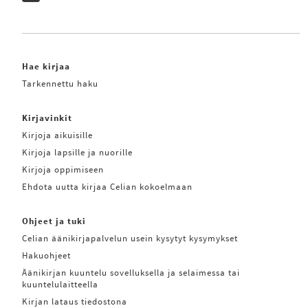
Hae kirjaa
Tarkennettu haku
Kirjavinkit
Kirjoja aikuisille
Kirjoja lapsille ja nuorille
Kirjoja oppimiseen
Ehdota uutta kirjaa Celian kokoelmaan
Ohjeet ja tuki
Celian äänikirjapalvelun usein kysytyt kysymykset
Hakuohjeet
Äänikirjan kuuntelu sovelluksella ja selaimessa tai
kuuntelulaitteella
Kirjan lataus tiedostona