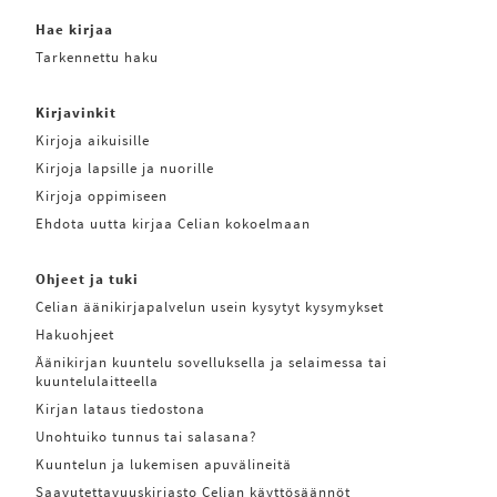
Hae kirjaa
Tarkennettu haku
Kirjavinkit
Kirjoja aikuisille
Kirjoja lapsille ja nuorille
Kirjoja oppimiseen
Ehdota uutta kirjaa Celian kokoelmaan
Ohjeet ja tuki
Celian äänikirjapalvelun usein kysytyt kysymykset
Hakuohjeet
Äänikirjan kuuntelu sovelluksella ja selaimessa tai
kuuntelulaitteella
Kirjan lataus tiedostona
Unohtuiko tunnus tai salasana?
Kuuntelun ja lukemisen apuvälineitä
Saavutettavuuskirjasto Celian käyttösäännöt