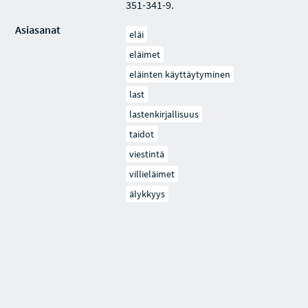
351-341-9.
Asiasanat
eläi
eläimet
eläinten käyttäytyminen
last
lastenkirjallisuus
taidot
viestintä
villieläimet
älykkyys