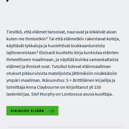
Tiesitkö, että eläimet tanssivat, nauravat ja leikkivät aivan
kuten me ihmisetkin? Tai että eläimetkin rakentavat koteja,
käyttävät työkaluja ja huolehtivat loukkaantuneista
lajitovereistaan? Eloisasti kuvitettu kirja kurkistaa eläinten
ihmeelliseen maailmaan, ja näyttää kuinka samankaltaisia
eläimet ja ihmiset ovat. Tutuiksi tulevat eläinmaailman
otukset pikkuruisista matelijoista jättimäisiin nisäkkäisiin
ympäri maailman. Ikäsuositus: 5 +.Brittiläinen kirjailija ja
toimittaja Anna Claybourne on kirjoittanut yli 150
lastenkirjaa. Stef Murphy on Lontoossa asuva kuvittaja.
KIRJAUDU SISÄÄN