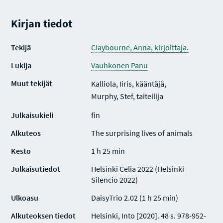
Kirjan tiedot
Tekijä
Claybourne, Anna, kirjoittaja.
Lukija
Vauhkonen Panu
Muut tekijät
Kalliola, Iiris, kääntäjä,
Murphy, Stef, taiteilija
Julkaisukieli
fin
Alkuteos
The surprising lives of animals
Kesto
1 h 25 min
Julkaisutiedot
Helsinki Celia 2022 (Helsinki
Silencio 2022)
Ulkoasu
DaisyTrio 2.02 (1 h 25 min)
Alkuteoksen tiedot
Helsinki, Into [2020]. 48 s. 978-952-