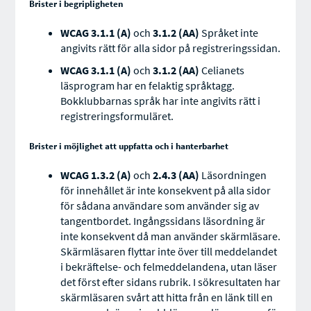
Brister i begripligheten
WCAG 3.1.1 (A)
och
3.1.2 (AA)
Språket inte
angivits rätt för alla sidor på registreringssidan.
WCAG 3.1.1 (A)
och
3.1.2 (AA)
Celianets
läsprogram har en felaktig språktagg.
Bokklubbarnas språk har inte angivits rätt i
registreringsformuläret.
Brister i möjlighet att uppfatta och i hanterbarhet
WCAG 1.3.2 (A)
och
2.4.3 (AA)
Läsordningen
för innehållet är inte konsekvent på alla sidor
för sådana användare som använder sig av
tangentbordet. Ingångssidans läsordning är
inte konsekvent då man använder skärmläsare.
Skärmläsaren flyttar inte över till meddelandet
i bekräftelse- och felmeddelandena, utan läser
det först efter sidans rubrik. I sökresultaten har
skärmläsaren svårt att hitta från en länk till en