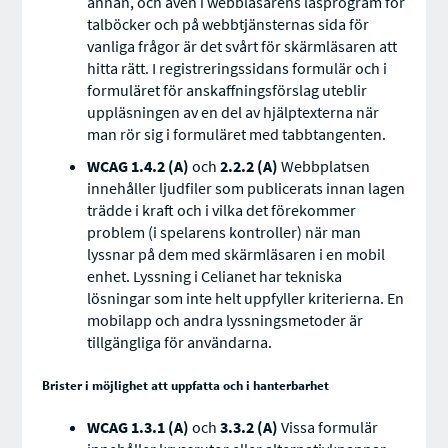
annan, och även i webbläsarens läsprogram för
talböcker och på webbtjänsternas sida för
vanliga frågor är det svårt för skärmläsaren att
hitta rätt. I registreringssidans formulär och i
formuläret för anskaffningsförslag uteblir
uppläsningen av en del av hjälptexterna när
man rör sig i formuläret med tabbtangenten.
WCAG 1.4.2 (A)
och
2.2.2 (A)
Webbplatsen
innehåller ljudfiler som publicerats innan lagen
trädde i kraft och i vilka det förekommer
problem (i spelarens kontroller) när man
lyssnar på dem med skärmläsaren i en mobil
enhet. Lyssning i Celianet har tekniska
lösningar som inte helt uppfyller kriterierna. En
mobilapp och andra lyssningsmetoder är
tillgängliga för användarna.
Brister i möjlighet att uppfatta och i hanterbarhet
WCAG 1.3.1 (A)
och
3.3.2 (A)
Vissa formulär