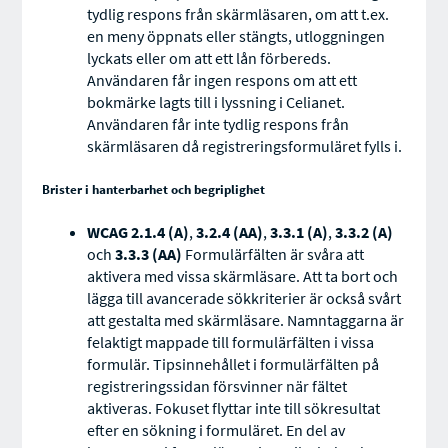
tydlig respons från skärmläsaren, om att t.ex.
en meny öppnats eller stängts, utloggningen
lyckats eller om att ett lån förbereds.
Användaren får ingen respons om att ett
bokmärke lagts till i lyssning i Celianet.
Användaren får inte tydlig respons från
skärmläsaren då registreringsformuläret fylls i.
Brister i hanterbarhet och begriplighet
WCAG 2.1.4 (A)
,
3.2.4 (AA)
,
3.3.1 (A)
,
3.3.2 (A)
och
3.3.3 (AA)
Formulärfälten är svåra att
aktivera med vissa skärmläsare. Att ta bort och
lägga till avancerade sökkriterier är också svårt
att gestalta med skärmläsare. Namntaggarna är
felaktigt mappade till formulärfälten i vissa
formulär. Tipsinnehållet i formulärfälten på
registreringssidan försvinner när fältet
aktiveras. Fokuset flyttar inte till sökresultat
efter en sökning i formuläret. En del av