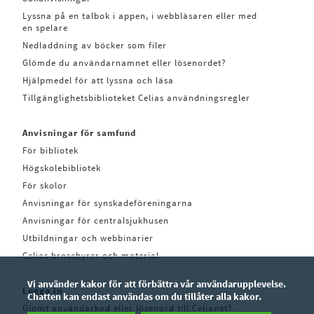
Lyssna på en talbok i appen, i webbläsaren eller med
en spelare
Nedladdning av böcker som filer
Glömde du användarnamnet eller lösenordet?
Hjälpmedel för att lyssna och läsa
Tillgänglighetsbiblioteket Celias användningsregler
Anvisningar för samfund
För bibliotek
Högskolebibliotek
För skolor
Anvisningar för synskadeföreningarna
Anvisningar för centralsjukhusen
Utbildningar och webbinarier
Celias broschyrer och material
Vi använder kakor för att förbättra vår användarupplevelse.
Logga in
Chatten kan endast användas om du tillåter alla kakor.
Glömt användarkod eller lösenord till Celianet?