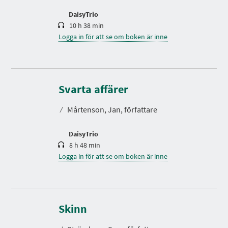
d
DaisyTrio
10 h 38 min
Logga in för att se om boken är inne
S
p
e
Svarta affärer
l
t
⁄
Mårtenson, Jan, författare
i
d
DaisyTrio
8 h 48 min
Logga in för att se om boken är inne
S
p
e
Skinn
l
t