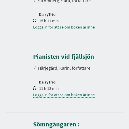
⁄
Strömberg, Sara, författare
i
d
DaisyTrio
15 h 11 min
Logga in för att se om boken är inne
S
p
e
Pianisten vid fjällsjön
l
t
⁄
Härjegård, Karin, författare
i
d
DaisyTrio
11 h 13 min
Logga in för att se om boken är inne
Sömngångaren :
S
p