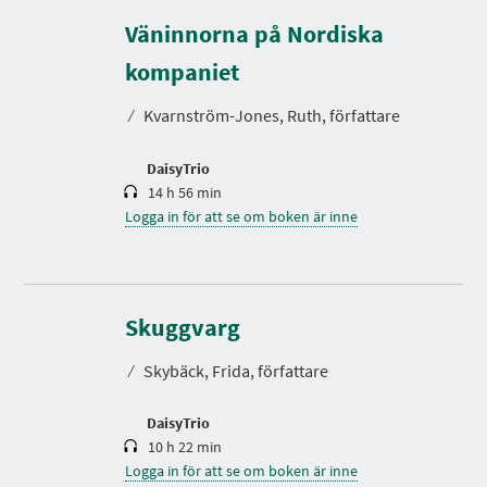
Väninnorna på Nordiska
S
p
e
kompaniet
l
t
⁄
Kvarnström-Jones, Ruth, författare
i
d
DaisyTrio
14 h 56 min
Logga in för att se om boken är inne
S
p
e
Skuggvarg
l
t
⁄
Skybäck, Frida, författare
i
d
DaisyTrio
10 h 22 min
Logga in för att se om boken är inne