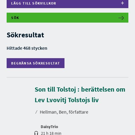
LÄGG TILL SÖKVILLKOR
SÖK
B
E
G
Sökresultat
R
Ä
N
Hittade 468 stycken
S
A
S
BEGRÄNSA SÖKRESULTAT
Ö
K
R
E
S
U
Son till Tolstoj : berättelsen om
S
L
p
T
e
Lev Lvovitj Tolstojs liv
A
l
T
t
⁄
Hellman, Ben, författare
i
d
DaisyTrio
21 h 18 min