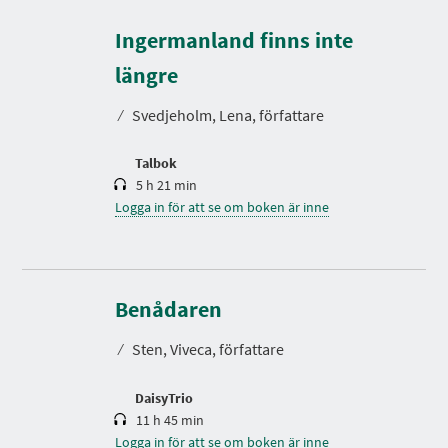
Ingermanland finns inte
S
p
e
längre
l
t
⁄
Svedjeholm, Lena, författare
i
d
Talbok
5 h 21 min
Logga in för att se om boken är inne
S
p
e
Benådaren
l
t
⁄
Sten, Viveca, författare
i
d
DaisyTrio
11 h 45 min
Logga in för att se om boken är inne