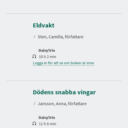
S
p
e
Eldvakt
l
t
⁄
Sten, Camilla, författare
i
d
DaisyTrio
10 h 2 min
Logga in för att se om boken är inne
S
p
e
Dödens snabba vingar
l
t
⁄
Jansson, Anna, författare
i
d
DaisyTrio
11 h 6 min