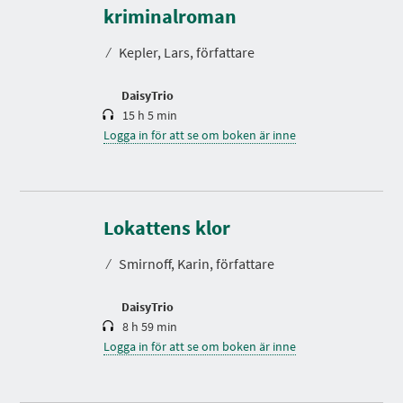
e
kriminalroman
l
t
⁄
Kepler, Lars, författare
i
d
DaisyTrio
15 h 5 min
Logga in för att se om boken är inne
S
p
e
Lokattens klor
l
t
⁄
Smirnoff, Karin, författare
i
d
DaisyTrio
8 h 59 min
Logga in för att se om boken är inne