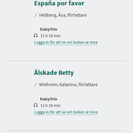
e
España por favor
l
t
⁄
Hellberg, Åsa, författare
i
d
DaisyTrio
11 h 19 min
Logga in för att se om boken är inne
S
p
e
Älskade Betty
l
t
⁄
Widholm, Katarina, författare
i
d
DaisyTrio
12 h 29 min
Logga in för att se om boken är inne