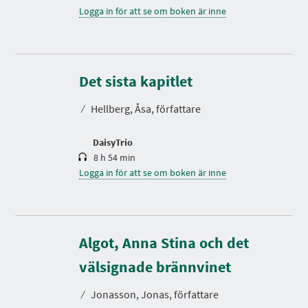
Logga in för att se om boken är inne
S
p
e
Det sista kapitlet
l
t
⁄
Hellberg, Åsa, författare
i
d
DaisyTrio
8 h 54 min
Logga in för att se om boken är inne
Algot, Anna Stina och det
S
p
e
välsignade brännvinet
l
t
⁄
Jonasson, Jonas, författare
i