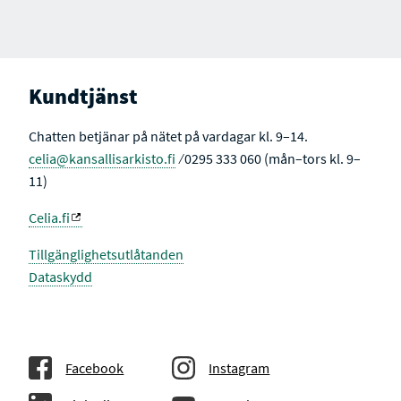
Ö
U
E
E
E
E
E
E
K
L
N
N
N
N
N
N
R
T
A
E
A
K
S
T
T
U
S
I
L
I
V
Kundtjänst
T
D
A
A
T
Chatten betjänar på nätet på vardagar kl. 9–14.
S
I
celia@kansallisarkisto.fi
⁄ 0295 333 060 (mån–tors kl. 9–
D
A
11)
Celia.fi
Tillgänglighetsutlåtanden
Dataskydd
Facebook
Instagram