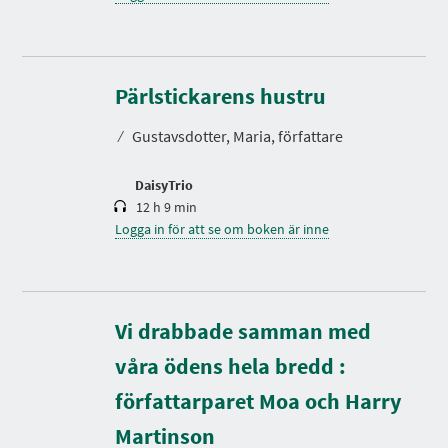
S
p
e
Pärlstickarens hustru
l
t
⁄
Gustavsdotter, Maria, författare
i
d
DaisyTrio
12 h 9 min
Logga in för att se om boken är inne
Vi drabbade samman med
våra ödens hela bredd :
författarparet Moa och Harry
S
p
e
Martinson
l