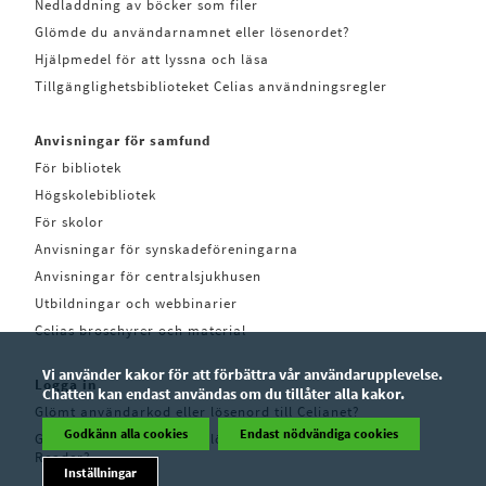
Nedladdning av böcker som filer
Glömde du användarnamnet eller lösenordet?
Hjälpmedel för att lyssna och läsa
Tillgänglighetsbiblioteket Celias användningsregler
Anvisningar för samfund
För bibliotek
Högskolebibliotek
För skolor
Anvisningar för synskadeföreningarna
Anvisningar för centralsjukhusen
Utbildningar och webbinarier
Celias broschyrer och material
Vi använder kakor för att förbättra vår användarupplevelse.
Logga in
Chatten kan endast användas om du tillåter alla kakor.
Glömt användarkod eller lösenord till Celianet?
Godkänn alla cookies
Endast nödvändiga cookies
Glömt användarkod eller lösenord till Pratsam
Reader?
Inställningar