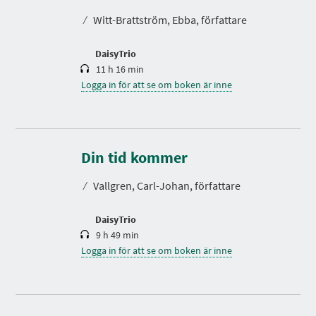
t
⁄
Witt-Brattström, Ebba, författare
i
d
DaisyTrio
11 h 16 min
Logga in för att se om boken är inne
S
p
e
Din tid kommer
l
t
⁄
Vallgren, Carl-Johan, författare
i
d
DaisyTrio
9 h 49 min
Logga in för att se om boken är inne
S
p