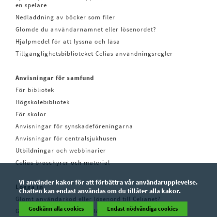
en spelare
Nedladdning av böcker som filer
Glömde du användarnamnet eller lösenordet?
Hjälpmedel för att lyssna och läsa
Tillgänglighetsbiblioteket Celias användningsregler
Anvisningar för samfund
För bibliotek
Högskolebibliotek
För skolor
Anvisningar för synskadeföreningarna
Anvisningar för centralsjukhusen
Utbildningar och webbinarier
Celias broschyrer och material
Vi använder kakor för att förbättra vår användarupplevelse.
Logga in
Chatten kan endast användas om du tillåter alla kakor.
Glömt användarkod eller lösenord till Celianet?
Godkänn alla cookies
Endast nödvändiga cookies
Glömt användarkod eller lösenord till Pratsam