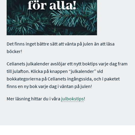
Det finns inget bättre sätt att vänta på julen än att läsa
böcker!
Celianets julkalender avslöjar ett nytt boktips varje dag fram
till julafton. Klicka på knappen “julkalender” vid
bokkategorierna på Celianets ingångssida, och i paketet
finns en ny bok varje dag i väntan på julen!
Mer läsning hittar du i våra
julbokstips
!