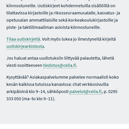
kiinnostuneille. Uutiskirjeet kohdennetuilla sisällöillä on
tilattavissa kirjastoille ja rikosseuraamusalalle, kasvatus- ja
opetusalan ammattilaisille sekä korkeakoulukirjastoille ja
piste- ja taktiilimaailman asioista kiinnostuneille.
Tilaa uutiskirjeitä
. Voit myös lukea jo ilmestyneitä kirjeitä
uutiskirjearkistosta
.
Jos haluat antaa uudistuksiin liittyvää palautetta, lähetä
viesti osoitteeseen
tiedotus@celia.fi
.
Kysyttävää? Asiakaspalvelumme palvelee normaalisti koko
kesän kaikissa tutuissa kanavissa: chat verkkosivuilla
arkipäivinä klo 9–14, sähköposti
palvelut@celia.fi
, p. 0295
333 050 (ma–to klo 9–11).