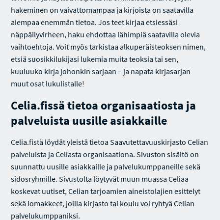
hakeminen on vaivattomampaa ja kirjoista on saatavilla
aiempaa enemmän tietoa. Jos teet kirjaa etsiessäsi
näppäilyvirheen, haku ehdottaa lähimpiä saatavilla olevia
vaihtoehtoja. Voit myös tarkistaa alkuperäisteoksen nimen,
etsiä suosikkilukijasi lukemia muita teoksia tai sen,
kuuluuko kirja johonkin sarjaan – ja napata kirjasarjan
muut osat lukulistalle!
Celia.fissä tietoa organisaatiosta ja
palveluista uusille asiakkaille
Celia.fistä löydät yleistä tietoa Saavutettavuuskirjasto Celian
palveluista ja Celiasta organisaationa. Sivuston sisältö on
suunnattu uusille asiakkaille ja palvelukumppaneille sekä
sidosryhmille. Sivustolta löytyvät muun muassa Celiaa
koskevat uutiset, Celian tarjoamien aineistolajien esittelyt
sekä lomakkeet, joilla kirjasto tai koulu voi ryhtyä Celian
palvelukumppaniksi.