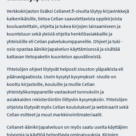
Verkkokirjaston lisäksi Celianet.fi-sivulta löytyy kirjavinkkejä
kaikenikäisille, tietoa Celian saavutettavista oppikirjoista
kouluasteittain, ohjeita ja tukea kirjojen lainaamiseen ja
kuunteluun sekä yleisiä ohjeita henkilöasiakkaille ja
yhteisöille eli Celian palvelukumppaneille. Ohjeet ja tuki -
osio opastaa äänikirjapalvelun käyttämisessä ja sisältää
kattavan tietopaketin kuuntelun apuvälineistä.
Yhteisöjen ohjeet löytyvät helposti sivuston yläpalkista eli
päänavigaatiosta. Usein kysytyt kysymykset -sivulle on
koottu kirjastoille, kouluille ja muille Celian
yhteistyökumppaneille vastaukset tunnuksiin ja
asiakkaiden rekisteröintiin liittyviin kysymyksiin. Yhteisöjen
ohjeista löytyvät myös Celian koulutukset ja webinaarit sekä
Celian esitteet ja muut markkinointimateriaalit.
Celianet-äänikirjapalveluun on myös saatu useita käyttäjien
toivomia ja käyttöä helpottavia ominaisuuksia. Kirjojen