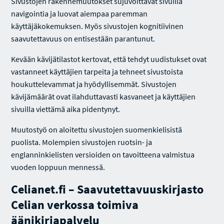
Sivustojen rakennemuutokset sujuvoittavat sivuilla
navigointia ja luovat aiempaa paremman
käyttäjäkokemuksen. Myös sivustojen kognitiivinen
saavutettavuus on entisestään parantunut.
Kevään kävijätilastot kertovat, että tehdyt uudistukset ovat
vastanneet käyttäjien tarpeita ja tehneet sivustoista
houkuttelevammat ja hyödyllisemmät. Sivustojen
kävijämäärät ovat ilahduttavasti kasvaneet ja käyttäjien
sivuilla viettämä aika pidentynyt.
Muutostyö on aloitettu sivustojen suomenkielisistä
puolista. Molempien sivustojen ruotsin- ja
englanninkielisten versioiden on tavoitteena valmistua
vuoden loppuun mennessä.
Celianet.fi – Saavutettavuuskirjasto
Celian verkossa toimiva
äänikirjapalvelu