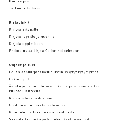
Hae kirjaa
Tarkennettu haku
Kirjavinkit
Kirjoja aikuisille
Kirjoja lapsille ja nuorille
Kirjoja oppimiseen
Ehdota uutta kirjaa Celian kokoelmaan
Ohjeet ja tuki
Celian äänikirjapalvelun usein kysytyt kysymykset
Hakuohjeet
Äänikirjan kuuntelu sovelluksella ja selaimessa tai
kuuntelulaitteella
Kirjan lataus tiedostona
Unohtuiko tunnus tai salasana?
Kuuntelun ja lukemisen apuvälineitä
Saavutettavuuskirjasto Celian käyttösäännöt