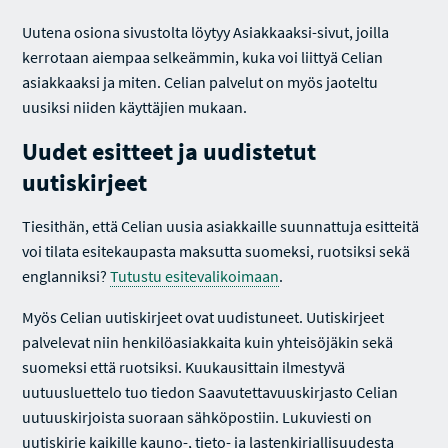
Uutena osiona sivustolta löytyy Asiakkaaksi-sivut, joilla
kerrotaan aiempaa selkeämmin, kuka voi liittyä Celian
asiakkaaksi ja miten. Celian palvelut on myös jaoteltu
uusiksi niiden käyttäjien mukaan.
Uudet esitteet ja uudistetut
uutiskirjeet
Tiesithän, että Celian uusia asiakkaille suunnattuja esitteitä
voi tilata esitekaupasta maksutta suomeksi, ruotsiksi sekä
englanniksi?
Tutustu esitevalikoimaan
.
Myös Celian uutiskirjeet ovat uudistuneet. Uutiskirjeet
palvelevat niin henkilöasiakkaita kuin yhteisöjäkin sekä
suomeksi että ruotsiksi. Kuukausittain ilmestyvä
uutuusluettelo tuo tiedon Saavutettavuuskirjasto Celian
uutuuskirjoista suoraan sähköpostiin. Lukuviesti on
uutiskirje kaikille kauno-, tieto- ja lastenkirjallisuudesta