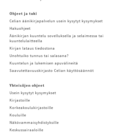
Ohjeet ja tuki
Celian äänikirjapalvelun usein kysytyt kysymykset
Hakuohjeet
Äänikirjan kuuntelu sovelluksella ja selaimessa tai
kuuntelulaitteella
Kirjan lataus tiedostona
Unohtuiko tunnus tai salasana?
Kuuntelun ja lukemisen apuvälineitä
Saavutettavuuskirjasto Celian käyttösäännöt
Yhteisöjen ohjeet
Usein kysytyt kysymykset
Kirjastoille
Korkeakoulukirjastoille
Kouluille
Näkövammaisyhdistyksille
Keskussairaaloille