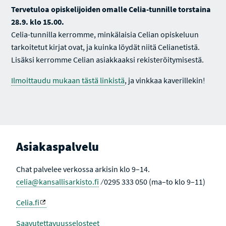
Tervetuloa opiskelijoiden omalle Celia-tunnille torstaina
28.9. klo 15.00.
Celia-tunnilla kerromme, minkälaisia Celian opiskeluun
tarkoitetut kirjat ovat, ja kuinka löydät niitä Celianetistä.
Lisäksi kerromme Celian asiakkaaksi rekisteröitymisestä.
Ilmoittaudu mukaan tästä linkistä
, ja vinkkaa kaverillekin!
Asiakaspalvelu
Chat palvelee verkossa arkisin klo 9–14.
celia@kansallisarkisto.fi
⁄ 0295 333 050 (ma–to klo 9–11)
Celia.fi
Saavutettavuusselosteet