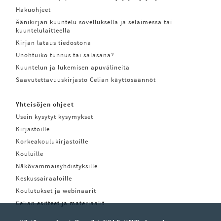
Hakuohjeet
Äänikirjan kuuntelu sovelluksella ja selaimessa tai
kuuntelulaitteella
Kirjan lataus tiedostona
Unohtuiko tunnus tai salasana?
Kuuntelun ja lukemisen apuvälineitä
Saavutettavuuskirjasto Celian käyttösäännöt
Yhteisöjen ohjeet
Usein kysytyt kysymykset
Kirjastoille
Korkeakoulukirjastoille
Kouluille
Näkövammaisyhdistyksille
Keskussairaaloille
Koulutukset ja webinaarit
Celian esitteet ja materiaalit