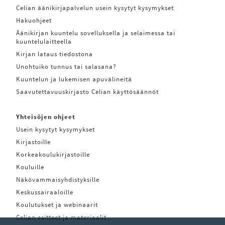
Celian äänikirjapalvelun usein kysytyt kysymykset
Hakuohjeet
Äänikirjan kuuntelu sovelluksella ja selaimessa tai
kuuntelulaitteella
Kirjan lataus tiedostona
Unohtuiko tunnus tai salasana?
Kuuntelun ja lukemisen apuvälineitä
Saavutettavuuskirjasto Celian käyttösäännöt
Yhteisöjen ohjeet
Usein kysytyt kysymykset
Kirjastoille
Korkeakoulukirjastoille
Kouluille
Näkövammaisyhdistyksille
Keskussairaaloille
Koulutukset ja webinaarit
Celian esitteet ja materiaalit