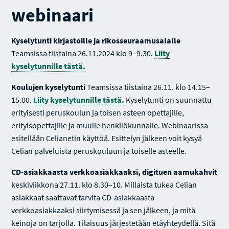
webinaari
Kyselytunti kirjastoille ja rikosseuraamusalalle
Teamsissa tiistaina 26.11.2024 klo 9–9.30.
Liity
kyselytunnille tästä.
Koulujen kyselytunti
Teamsissa tiistaina 26.11. klo 14.15–
15.00.
Liity kyselytunnille tästä.
Kyselytunti on suunnattu
erityisesti peruskoulun ja toisen asteen opettajille,
erityisopettajille ja muulle henkilökunnalle. Webinaarissa
esitellään Celianetin käyttöä. Esittelyn jälkeen voit kysyä
Celian palveluista peruskouluun ja toiselle asteelle.
CD-asiakkaasta verkkoasiakkaaksi, digituen aamukahvit
keskiviikkona 27.11. klo 8.30–10. Millaista tukea Celian
asiakkaat saattavat tarvita CD-asiakkaasta
verkkoasiakkaaksi siirtymisessä ja sen jälkeen, ja mitä
keinoja on tarjolla. Tilaisuus järjestetään etäyhteydellä. Sitä