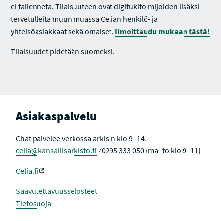
ei tallenneta. Tilaisuuteen ovat digitukitoimijoiden lisäksi
tervetulleita muun muassa Celian henkilö- ja
yhteisöasiakkaat sekä omaiset.
Ilmoittaudu mukaan tästä!
Tilaisuudet pidetään suomeksi.
Asiakaspalvelu
Chat palvelee verkossa arkisin klo 9–14.
celia@kansallisarkisto.fi
⁄ 0295 333 050 (ma–to klo 9–11)
Celia.fi
Saavutettavuusselosteet
Tietosuoja