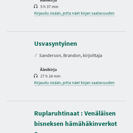
5 h 37 min
Kirjaudu sisään, jotta näet kirjan saatavuuden
K
e
s
Usvasyntyinen
t
o
⁄
Sanderson, Brandon, kirjoittaja
Äänikirja
27 h 24 min
Kirjaudu sisään, jotta näet kirjan saatavuuden
Ruplaruhtinaat : Venäläisen
bisneksen hämähäkinverkot
K
e
s