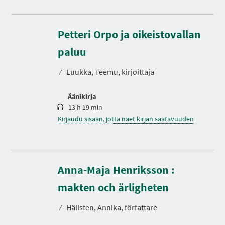
Petteri Orpo ja oikeistovallan
K
e
s
paluu
t
o
⁄
Luukka, Teemu, kirjoittaja
Äänikirja
13 h 19 min
Kirjaudu sisään, jotta näet kirjan saatavuuden
Anna-Maja Henriksson :
K
e
s
makten och ärligheten
t
o
⁄
Hällsten, Annika, författare