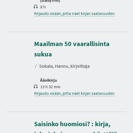
(DaisyTrio)
8 h
Kirjaudu sisään, jotta näet kirjan saatavuuden
Maailman 50 vaarallisinta
K
e
s
sukua
t
o
⁄
Sokala, Hannu, kirjoittaja
Äänikirja
13 h 32 min
Kirjaudu sisään, jotta näet kirjan saatavuuden
Saisinko huomiosi? : kirja,
K