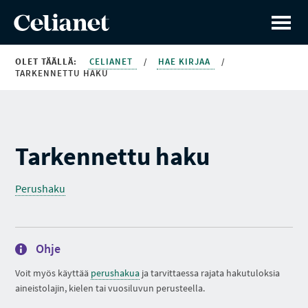
OLET TÄÄLLÄ:
CELIANET
/
HAE KIRJAA
/
TARKENNETTU HAKU
Tarkennettu haku
Perushaku
Ohje
Voit myös käyttää
perushakua
ja tarvittaessa rajata hakutuloksia
aineistolajin, kielen tai vuosiluvun perusteella.