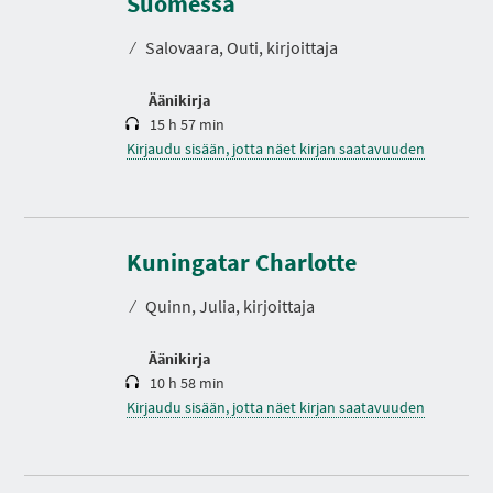
Suomessa
t
o
⁄
Salovaara, Outi, kirjoittaja
Äänikirja
15 h 57 min
Kirjaudu sisään, jotta näet kirjan saatavuuden
K
e
s
Kuningatar Charlotte
t
o
⁄
Quinn, Julia, kirjoittaja
Äänikirja
10 h 58 min
Kirjaudu sisään, jotta näet kirjan saatavuuden