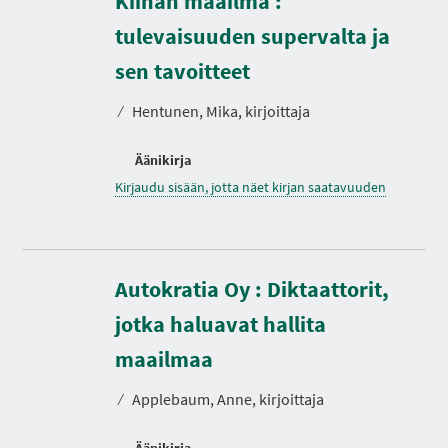
Kiinan maailma :
I
A
tulevaisuuden supervalta ja
sen tavoitteet
⁄
Hentunen, Mika, kirjoittaja
Äänikirja
Kirjaudu sisään, jotta näet kirjan saatavuuden
Autokratia Oy : Diktaattorit,
jotka haluavat hallita
K
e
s
maailmaa
t
o
⁄
Applebaum, Anne, kirjoittaja
Äänikirja