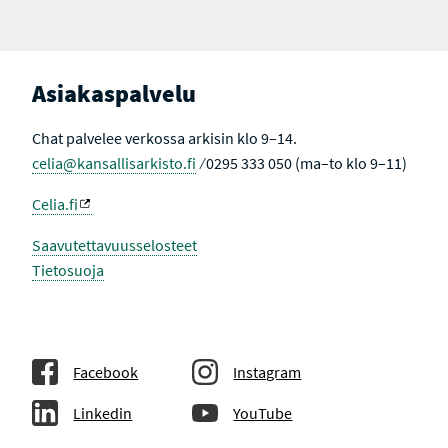
I
A
V
K
U
T
L
I
L
I
E
V
Asiakaspalvelu
H
I
A
N
K
E
Chat palvelee verkossa arkisin klo 9–14.
U
N
T
celia@kansallisarkisto.fi
⁄ 0295 333 050 (ma–to klo 9–11)
U
L
O
Celia.fi
K
S
I
Saavutettavuusselosteet
S
Tietosuoja
S
A
Facebook
Instagram
Linkedin
YouTube