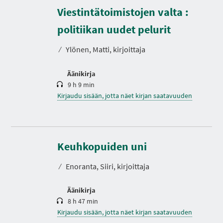
Viestintätoimistojen valta :
K
e
s
politiikan uudet pelurit
t
o
⁄
Ylönen, Matti, kirjoittaja
Äänikirja
9 h 9 min
Kirjaudu sisään, jotta näet kirjan saatavuuden
K
e
s
Keuhkopuiden uni
t
o
⁄
Enoranta, Siiri, kirjoittaja
Äänikirja
8 h 47 min
Kirjaudu sisään, jotta näet kirjan saatavuuden