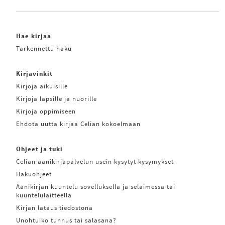
Hae kirjaa
Tarkennettu haku
Kirjavinkit
Kirjoja aikuisille
Kirjoja lapsille ja nuorille
Kirjoja oppimiseen
Ehdota uutta kirjaa Celian kokoelmaan
Ohjeet ja tuki
Celian äänikirjapalvelun usein kysytyt kysymykset
Hakuohjeet
Äänikirjan kuuntelu sovelluksella ja selaimessa tai
kuuntelulaitteella
Kirjan lataus tiedostona
Unohtuiko tunnus tai salasana?