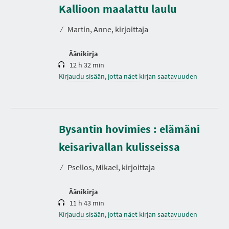
s
Kallioon maalattu laulu
t
o
⁄
Martin, Anne, kirjoittaja
Äänikirja
12 h 32 min
Kirjaudu sisään, jotta näet kirjan saatavuuden
Bysantin hovimies : elämäni
K
e
s
keisarivallan kulisseissa
t
o
⁄
Psellos, Mikael, kirjoittaja
Äänikirja
11 h 43 min
Kirjaudu sisään, jotta näet kirjan saatavuuden