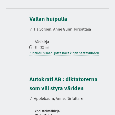
K
e
s
Vallan huipulla
t
o
⁄
Halvorsen, Anne Gunn, kirjoittaja
Äänikirja
8 h 32 min
Kirjaudu sisään, jotta näet kirjan saatavuuden
Autokrati AB : diktatorerna
K
e
som vill styra världen
s
t
⁄
Applebaum, Anne, författare
o
Yhdistelmäkirja