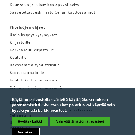
Kuuntelun ja lukemisen apuvälineitä
Saavutettavuuskirjasto Celian käyttösäännöt
Yhteisöjen ohjeet
Usein kysytyt kysymykset
Kirjastoille
Korkeakoulukirjastoille
Kouluille
Näkövammaisyhdistyksille
Keskussairaaloille
Koulutukset ja webinaarit
Celian esitteet ja materiaalit
Käytämme sivustolla evästeitä käyttäjäkokemuksen
Kirjaudu sisään
parantamiseksi. Sivuston chat-palvelua voi käyttää vain
Unohditko käyttäjätunnuksesi tai salasanasi
hyväksymällä kaikki evästeet.
Celianetiin?
Hyväksy kaikki
Vain välttämättömät evästeet
Unohditko käyttäjätunnuksesi tai salasanasi Pratsam
Readeriin?
Asetukset