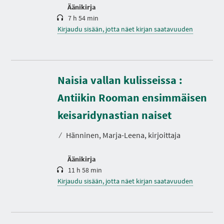
Äänikirja
7 h 54 min
Kirjaudu sisään, jotta näet kirjan saatavuuden
Naisia vallan kulisseissa :
Antiikin Rooman ensimmäisen
K
e
s
keisaridynastian naiset
t
o
⁄
Hänninen, Marja-Leena, kirjoittaja
Äänikirja
11 h 58 min
Kirjaudu sisään, jotta näet kirjan saatavuuden
K
e