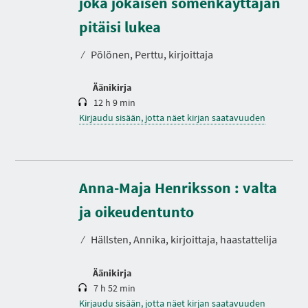
joka jokaisen somenkäyttäjän
e
s
pitäisi lukea
t
o
⁄
Pölönen, Perttu, kirjoittaja
Äänikirja
12 h 9 min
Kirjaudu sisään, jotta näet kirjan saatavuuden
Anna-Maja Henriksson : valta
K
e
s
ja oikeudentunto
t
o
⁄
Hällsten, Annika, kirjoittaja, haastattelija
Äänikirja
7 h 52 min
Kirjaudu sisään, jotta näet kirjan saatavuuden