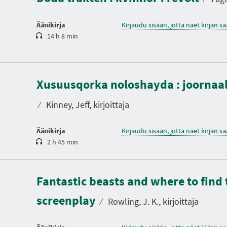
Äänikirja
Kirjaudu sisään, jotta näet kirjan 
14 h 8 min
K
e
Xusuusqorka noloshayda : joornaal
s
t
o
⁄
Kinney, Jeff, kirjoittaja
Äänikirja
Kirjaudu sisään, jotta näet kirjan 
2 h 45 min
K
e
Fantastic beasts and where to find 
s
t
screenplay
o
⁄
Rowling, J. K., kirjoittaja