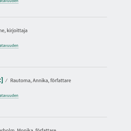
saatavuuden
e, kirjoittaja
saatavuuden
t]
⁄
Rautoma, Annika, författare
saatavuuden
rholm, Monika, författare