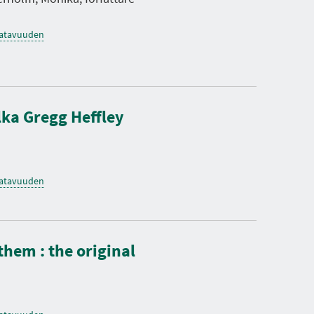
saatavuuden
ka Gregg Heffley
saatavuuden
them : the original