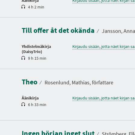
Äänikirja
Kirjaudu sisään, jotta näet kirjan 
4 h 2 min
K
e
s
Till offer åt det okända
t
⁄
Jansson, Anna,
o
Yhdistelmäkirja
Kirjaudu sisään, jotta näet kirjan 
(DaisyTrio)
9 h 15 min
K
e
s
t
Theo
o
⁄
Rosenlund, Mathias, författare
Äänikirja
Kirjaudu sisään, jotta näet kirjan 
6 h 33 min
K
e
s
Ingen början inget slut
t
⁄
Strömberg, Elle