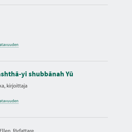
saatavuuden
shthā-yi shubbānah Yū
, kirjoittaja
saatavuuden
llen, författare