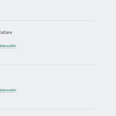
O
K
S
I
A
attare
saatavuuden
saatavuuden