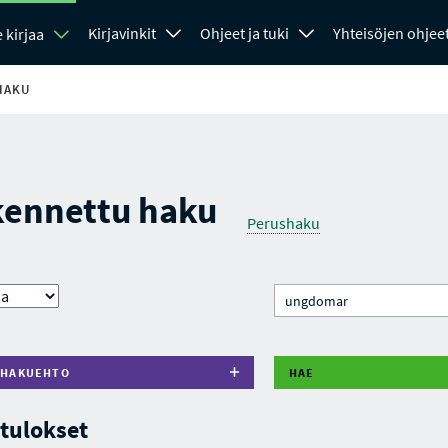
Kirjavinkit
Ohjeet ja tuki
Yhteisöjen ohjee
 kirjaa
HAKU
kennettu haku
Perushaku
 HAKUEHTO
HAE
tulokset