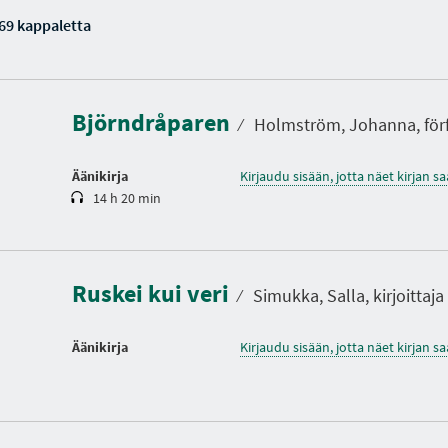
69 kappaletta
K
e
s
t
Björndråparen
o
⁄
Holmström, Johanna, förf
Äänikirja
Kirjaudu sisään, jotta näet kirjan 
14 h 20 min
Ruskei kui veri
⁄
Simukka, Salla, kirjoittaja
Äänikirja
Kirjaudu sisään, jotta näet kirjan 