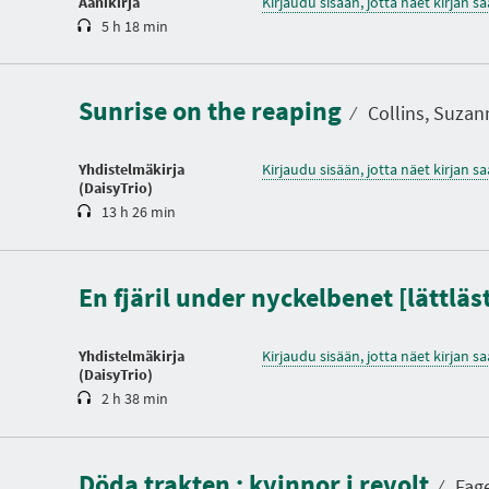
Äänikirja
Kirjaudu sisään, jotta näet kirjan 
5 h 18 min
K
e
s
Sunrise on the reaping
t
⁄
Collins, Suzann
o
Yhdistelmäkirja
Kirjaudu sisään, jotta näet kirjan 
(DaisyTrio)
13 h 26 min
K
e
s
En fjäril under nyckelbenet [lättläs
t
o
Yhdistelmäkirja
Kirjaudu sisään, jotta näet kirjan 
(DaisyTrio)
2 h 38 min
K
e
s
t
Döda trakten : kvinnor i revolt
o
⁄
Fage