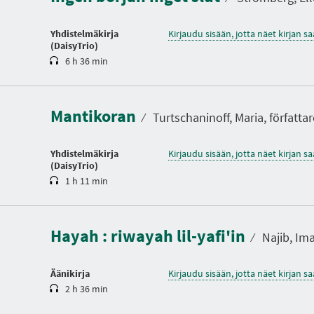
o
Yhdistelmäkirja
Kirjaudu sisään, jotta näet kirjan 
(DaisyTrio)
6 h 36 min
K
e
s
Mantikoran
t
⁄
Turtschaninoff, Maria, författar
o
Yhdistelmäkirja
Kirjaudu sisään, jotta näet kirjan 
(DaisyTrio)
1 h 11 min
K
e
s
t
Hayah : riwayah lil-yafi'in
o
⁄
Najib, Iman
Äänikirja
Kirjaudu sisään, jotta näet kirjan 
2 h 36 min