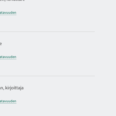
saatavuuden
e
saatavuuden
, kirjoittaja
saatavuuden