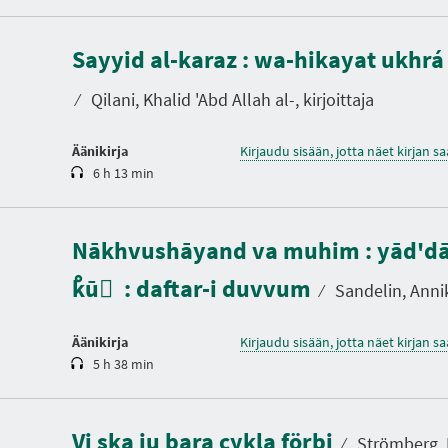
K
e
Sayyid al-karaz : wa-hikayat ukhrá
s
t
o
⁄
Qilani, Khalid 'Abd Allah al-, kirjoittaja
Äänikirja
Kirjaudu sisään, jotta näet kirjan 
6 h 13 min
K
e
Nākhvushāyand va muhim : yād'dā
s
t
ْkū ْ : daftar-i duvvum
o
⁄
Sandelin, Annika
Äänikirja
Kirjaudu sisään, jotta näet kirjan 
5 h 38 min
K
e
s
t
Vi ska ju bara cykla förbi
o
⁄
Strömberg, E