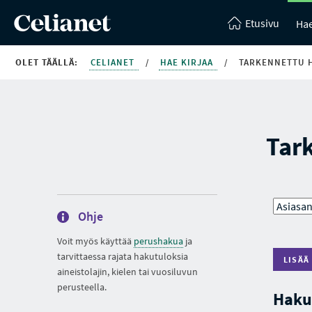
Etusivu
Hae
OLET TÄÄLLÄ:
CELIANET
/
HAE KIRJAA
/
TARKENNETTU 
Tar
Ohje
Voit myös käyttää
perushakua
ja
tarvittaessa rajata hakutuloksia
LISÄÄ
aineistolajin, kielen tai vuosiluvun
perusteella.
Haku