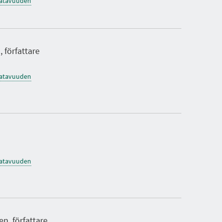
saatavuuden
 författare
saatavuuden
saatavuuden
n, författare