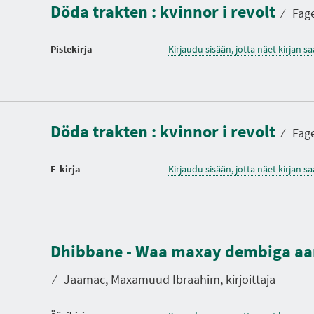
Döda trakten : kvinnor i revolt
⁄
Fage
Pistekirja
Kirjaudu sisään, jotta näet kirjan 
Döda trakten : kvinnor i revolt
⁄
Fage
E-kirja
Kirjaudu sisään, jotta näet kirjan 
K
e
Dhibbane - Waa maxay dembiga aa
s
t
o
⁄
Jaamac, Maxamuud Ibraahim, kirjoittaja