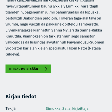
händy kanzoinvälizen narkobiznesan keskeh. Alalleh
ravevui tapahtumien bauhu lykkiäiy Lumikkii varaittajih
tilandehih, pagenemah julmii pahanruadajii da lopuškal
peitollizih Jiäkondien pidoloih. Trilleran taga-alal talvi on
vilumbi, migu vuozih da pakkaine opittelou Tamberettu.
Livvinkarjalakse kiännettih Sanna Mylläri da Sanna-Riikka
Knuuttila. Kiännöksen on tarkistannuh sego sanaston
valličendas da luajindas avvutannuh Päivännouzu-Suomen
yliopiston karjalan kielen specialistu Hiloin Natoi (Natalia
Giloeva).
KIRJAUDU SISÄÄN
Kirjan tiedot
Tekijä
Simukka, Salla, kirjoittaja.