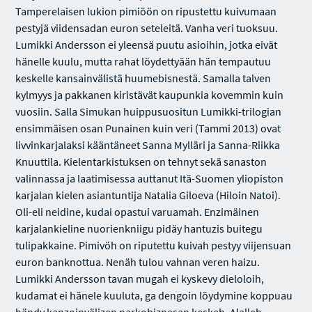
Tamperelaisen lukion pimiöön on ripustettu kuivumaan
pestyjä viidensadan euron seteleitä. Vanha veri tuoksuu.
Lumikki Andersson ei yleensä puutu asioihin, jotka eivät
hänelle kuulu, mutta rahat löydettyään hän tempautuu
keskelle kansainvälistä huumebisnestä. Samalla talven
kylmyys ja pakkanen kiristävät kaupunkia kovemmin kuin
vuosiin. Salla Simukan huippusuositun Lumikki-trilogian
ensimmäisen osan Punainen kuin veri (Tammi 2013) ovat
livvinkarjalaksi kääntäneet Sanna Mylläri ja Sanna-Riikka
Knuuttila. Kielentarkistuksen on tehnyt sekä sanaston
valinnassa ja laatimisessa auttanut Itä-Suomen yliopiston
karjalan kielen asiantuntija Natalia Giloeva (Hiloin Natoi).
Oli-eli neidine, kudai opastui varuamah. Enzimäinen
karjalankieline nuorienkniigu pidäy hantuzis buitegu
tulipakkaine. Pimivöh on riputettu kuivah pestyy viijensuan
euron banknottua. Nenäh tulou vahnan veren haizu.
Lumikki Andersson tavan mugah ei kyskevy dieloloih,
kudamat ei hänele kuuluta, ga dengoin löydymine koppuau