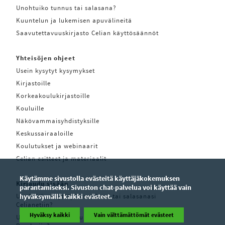
Unohtuiko tunnus tai salasana?
Kuuntelun ja lukemisen apuvälineitä
Saavutettavuuskirjasto Celian käyttösäännöt
Yhteisöjen ohjeet
Usein kysytyt kysymykset
Kirjastoille
Korkeakoulukirjastoille
Kouluille
Näkövammaisyhdistyksille
Keskussairaaloille
Koulutukset ja webinaarit
Celian esitteet ja materiaalit
Käytämme sivustolla evästeitä käyttäjäkokemuksen
Kirjaudu sisään
parantamiseksi. Sivuston chat-palvelua voi käyttää vain
Unohditko käyttäjätunnuksesi tai salasanasi
hyväksymällä kaikki evästeet.
Celianetiin?
Hyväksy kaikki
Vain välttämättömät evästeet
Unohditko käyttäjätunnuksesi tai salasanasi Pratsam