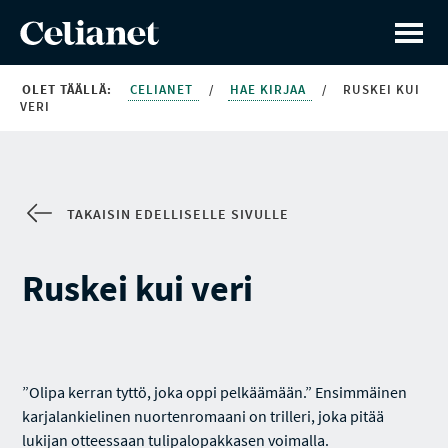
OLET TÄÄLLÄ:
CELIANET
/
HAE KIRJAA
/
RUSKEI KUI
VERI
TAKAISIN EDELLISELLE SIVULLE
Ruskei kui veri
”Olipa kerran tyttö, joka oppi pelkäämään.” Ensimmäinen
karjalankielinen nuortenromaani on trilleri, joka pitää
lukijan otteessaan tulipalopakkasen voimalla.