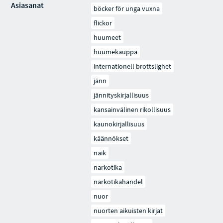
Asiasanat
böcker för unga vuxna
flickor
huumeet
huumekauppa
internationell brottslighet
jänn
jännityskirjallisuus
kansainvälinen rikollisuus
kaunokirjallisuus
käännökset
naik
narkotika
narkotikahandel
nuor
nuorten aikuisten kirjat