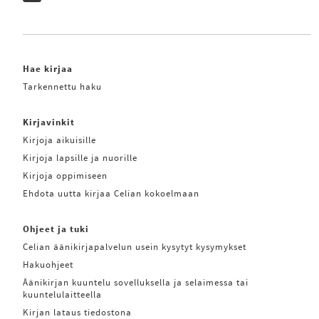
Hae kirjaa
Tarkennettu haku
Kirjavinkit
Kirjoja aikuisille
Kirjoja lapsille ja nuorille
Kirjoja oppimiseen
Ehdota uutta kirjaa Celian kokoelmaan
Ohjeet ja tuki
Celian äänikirjapalvelun usein kysytyt kysymykset
Hakuohjeet
Äänikirjan kuuntelu sovelluksella ja selaimessa tai
kuuntelulaitteella
Kirjan lataus tiedostona