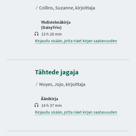
t
⁄
Collins, Suzanne, kirjoittaja
o
Yhdistelmäkirja
(DaisyTrio)
13 h 26 min
Kirjaudu sisään, jotta näet kirjan saatavuuden
K
e
s
Tähtede jagaja
t
o
⁄
Moyes, Jojo, kirjoittaja
Äänikirja
14 h 37 min
Kirjaudu sisään, jotta näet kirjan saatavuuden