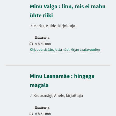
Minu Valga : linn, mis ei mahu
K
e
s
ühte riiki
t
o
⁄
Merits, Kuido, kirjoittaja
Äänikirja
9 h 50 min
Kirjaudu sisään, jotta näet kirjan saatavuuden
Minu Lasnamäe : hingega
K
e
s
magala
t
o
⁄
Kruusmägi, Anete, kirjoittaja
Äänikirja
6 h 58 min