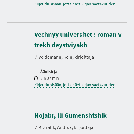
Kirjaudu sisään, jotta näet kirjan saatavuuden
Vechnyy universitet : roman v
K
e
s
trekh deystviyakh
t
o
⁄
Veidemann, Rein, kirjoittaja
Äänikirja
7 h 37 min
Kirjaudu sisään, jotta näet kirjan saatavuuden
K
e
s
Nojabr, ili Gumenshtshik
t
o
⁄
Kivirähk, Andrus, kirjoittaja