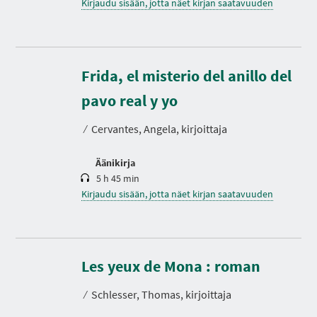
Kirjaudu sisään, jotta näet kirjan saatavuuden
Frida, el misterio del anillo del
K
e
s
pavo real y yo
t
o
⁄
Cervantes, Angela, kirjoittaja
Äänikirja
5 h 45 min
Kirjaudu sisään, jotta näet kirjan saatavuuden
K
e
s
Les yeux de Mona : roman
t
o
⁄
Schlesser, Thomas, kirjoittaja