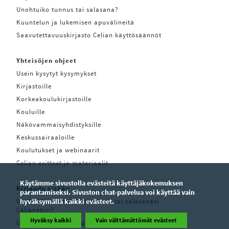
Unohtuiko tunnus tai salasana?
Kuuntelun ja lukemisen apuvälineitä
Saavutettavuuskirjasto Celian käyttösäännöt
Yhteisöjen ohjeet
Usein kysytyt kysymykset
Kirjastoille
Korkeakoulukirjastoille
Kouluille
Näkövammaisyhdistyksille
Keskussairaaloille
Koulutukset ja webinaarit
Celian esitteet ja materiaalit
Käytämme sivustolla evästeitä käyttäjäkokemuksen
Kirjaudu sisään
parantamiseksi. Sivuston chat-palvelua voi käyttää vain
Unohditko käyttäjätunnuksesi tai salasanasi
hyväksymällä kaikki evästeet.
Celianetiin?
Hyväksy kaikki
Vain välttämättömät evästeet
Unohditko käyttäjätunnuksesi tai salasanasi Pratsam