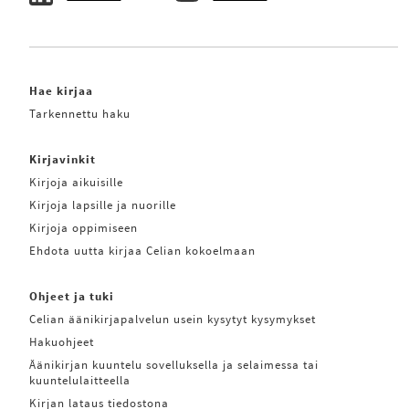
Hae kirjaa
Tarkennettu haku
Kirjavinkit
Kirjoja aikuisille
Kirjoja lapsille ja nuorille
Kirjoja oppimiseen
Ehdota uutta kirjaa Celian kokoelmaan
Ohjeet ja tuki
Celian äänikirjapalvelun usein kysytyt kysymykset
Hakuohjeet
Äänikirjan kuuntelu sovelluksella ja selaimessa tai
kuuntelulaitteella
Kirjan lataus tiedostona