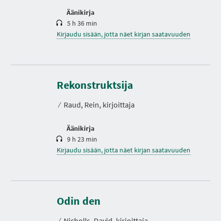
Äänikirja
5 h 36 min
Kirjaudu sisään, jotta näet kirjan saatavuuden
K
e
s
Rekonstruktsija
t
o
⁄
Raud, Rein, kirjoittaja
Äänikirja
9 h 23 min
Kirjaudu sisään, jotta näet kirjan saatavuuden
K
e
s
Odin den
t
o
⁄
Nicholls, David. kirjoittaja