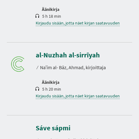
Äänikirja
5 h 18 min
Kirjaudu sisään, jotta näet kirjan saatavuuden
K
e
s
al-Nuzhah al-sirrīyah
t
o
⁄
Naʿīm al- Bāz, Ahmad, kirjoittaja
Äänikirja
5 h 20 min
Kirjaudu sisään, jotta näet kirjan saatavuuden
K
e
s
Sáve sápmi
t
o