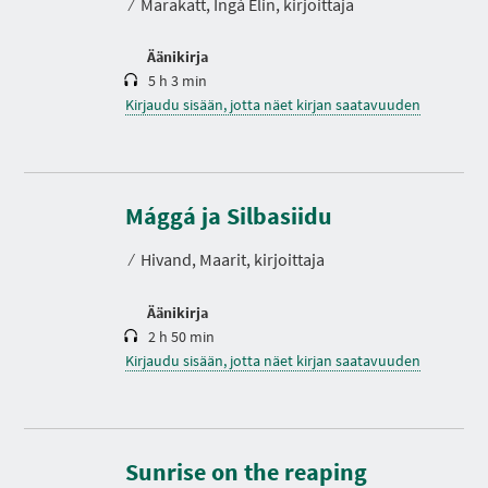
⁄
Marakatt, Ingá Elin, kirjoittaja
Äänikirja
5 h 3 min
Kirjaudu sisään, jotta näet kirjan saatavuuden
K
e
s
Mággá ja Silbasiidu
t
o
⁄
Hivand, Maarit, kirjoittaja
Äänikirja
2 h 50 min
Kirjaudu sisään, jotta näet kirjan saatavuuden
K
e
Sunrise on the reaping
s