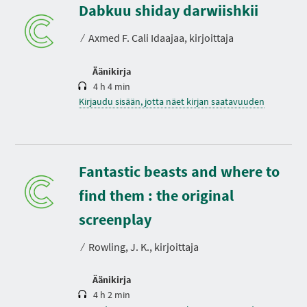
s
Dabkuu shiday darwiishkii
t
o
⁄
Axmed F. Cali Idaajaa, kirjoittaja
Äänikirja
4 h 4 min
Kirjaudu sisään, jotta näet kirjan saatavuuden
Fantastic beasts and where to
find them : the original
K
e
s
screenplay
t
o
⁄
Rowling, J. K., kirjoittaja
Äänikirja
4 h 2 min