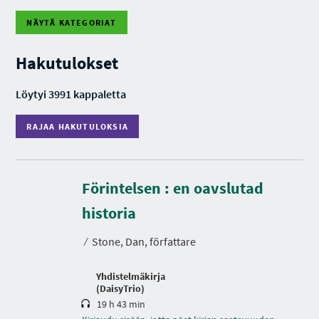
NÄYTÄ KATEGORIAT
R
A
J
Hakutulokset
A
A
H
Löytyi 3991 kappaletta
A
K
U
RAJAA HAKUTULOKSIA
T
U
L
O
K
S
Förintelsen : en oavslutad
I
K
A
e
historia
s
t
⁄
Stone, Dan, författare
o
Yhdistelmäkirja
(DaisyTrio)
19 h 43 min