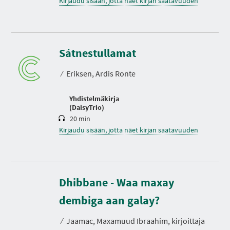
Kirjaudu sisään, jotta näet kirjan saatavuuden
K
e
Sátnestullamat
s
t
⁄
Eriksen, Ardis Ronte
o
Yhdistelmäkirja
(DaisyTrio)
20 min
Kirjaudu sisään, jotta näet kirjan saatavuuden
Dhibbane - Waa maxay
K
e
s
dembiga aan galay?
t
o
⁄
Jaamac, Maxamuud Ibraahim, kirjoittaja