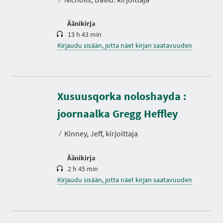
Äänikirja
13 h 43 min
Kirjaudu sisään, jotta näet kirjan saatavuuden
Xusuusqorka noloshayda :
K
e
s
joornaalka Gregg Heffley
t
o
⁄
Kinney, Jeff, kirjoittaja
Äänikirja
2 h 45 min
Kirjaudu sisään, jotta näet kirjan saatavuuden
K
e