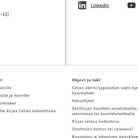
Linkedin
9–11)
it
Ohjeet ja tuki
uisille
Celian äänikirjapalvelun usein kys
kysymykset
sille ja nuorille
Hakuohjeet
ppimiseen
Äänikirjan kuuntelu sovelluksella 
tta kirjaa Celian kokoelmaan
selaimessa tai kuuntelulaitteella
Kirjan lataus tiedostona
Unohtuiko tunnus tai salasana?
Kuuntelun ja lukemisen apuväline