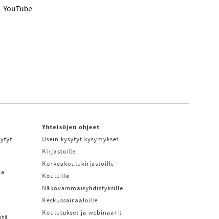
YouTube
Yhteisöjen ohjeet
ytyt
Usein kysytyt kysymykset
Kirjastoille
Korkeakoulukirjastoille
ja
Kouluille
Näkövammaisyhdistyksille
Keskussairaaloille
Koulutukset ja webinaarit
itä