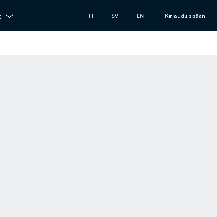
t
FI
SV
EN
Kirjaudu sisään