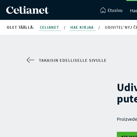
Etusivu
Hae
OLET TÄÄLLÄ:
CELIANET
/
HAE KIRJAA
/
UDIVITEL'NYJ Č
TAKAISIN EDELLISELLE SIVULLE
Udiv
pute
Proizvede
KIRJAU