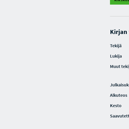
Kirjan
Tekijä
Lukija
Muut teki
Julkaisuki
Alkuteos
Kesto
Saavutet