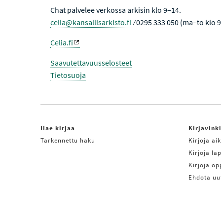
Chat palvelee verkossa arkisin klo 9–14.
celia@kansallisarkisto.fi
⁄ 0295 333 050 (ma–to klo 
Celia.fi
Saavutettavuusselosteet
Tietosuoja
Hae kirjaa
Kirjavink
Tarkennettu haku
Kirjoja aik
Kirjoja lap
Kirjoja o
Ehdota uu