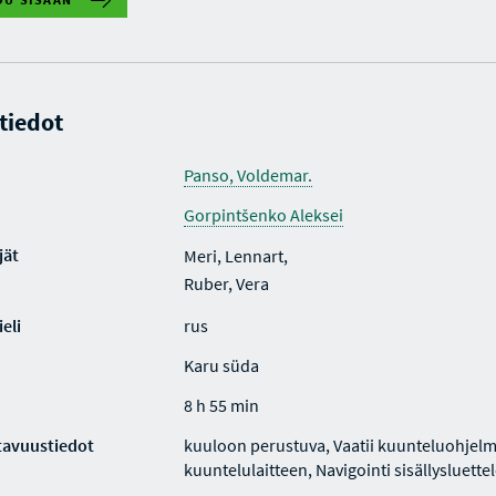
 tiedot
Panso, Voldemar.
Gorpintšenko Aleksei
jät
Meri, Lennart,
Ruber, Vera
eli
rus
Karu süda
8 h 55 min
tavuustiedot
kuuloon perustuva, Vaatii kuunteluohjelm
kuuntelulaitteen, Navigointi sisällysluette