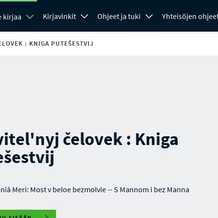
Kirjavinkit
Ohjeet ja tuki
Yhteisöjen ohjee
 kirjaa
ELOVEK : KNIGA PUTEŠESTVIJ
itel'nyj čelovek : Kniga
šestvij
niâ Meri: Most v beloe bezmolvie -- S Mannom i bez Manna
DU SISÄÄN