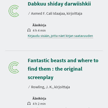
s
Dabkuu shiday darwiishkii
t
o
⁄
Axmed F. Cali Idaajaa, kirjoittaja
Äänikirja
4 h 4 min
Kirjaudu sisään, jotta näet kirjan saatavuuden
Fantastic beasts and where to
find them : the original
K
e
s
screenplay
t
o
⁄
Rowling, J. K., kirjoittaja
Äänikirja
4 h 2 min