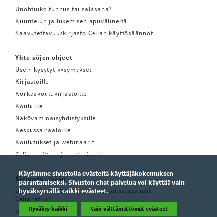
Unohtuiko tunnus tai salasana?
Kuuntelun ja lukemisen apuvälineitä
Saavutettavuuskirjasto Celian käyttösäännöt
Yhteisöjen ohjeet
Usein kysytyt kysymykset
Kirjastoille
Korkeakoulukirjastoille
Kouluille
Näkövammaisyhdistyksille
Keskussairaaloille
Koulutukset ja webinaarit
Celian esitteet ja materiaalit
Käytämme sivustolla evästeitä käyttäjäkokemuksen
Kirjaudu sisään
parantamiseksi. Sivuston chat-palvelua voi käyttää vain
Unohditko käyttäjätunnuksesi tai salasanasi
hyväksymällä kaikki evästeet.
Celianetiin?
Hyväksy kaikki
Vain välttämättömät evästeet
Unohditko käyttäjätunnuksesi tai salasanasi Pratsam