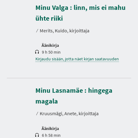
Minu Valga : linn, mis ei mahu
K
e
s
ühte riiki
t
o
⁄
Merits, Kuido, kirjoittaja
Äänikirja
9 h 50 min
Kirjaudu sisään, jotta näet kirjan saatavuuden
Minu Lasnamäe : hingega
K
e
s
magala
t
o
⁄
Kruusmägi, Anete, kirjoittaja
Äänikirja
6 h 58 min