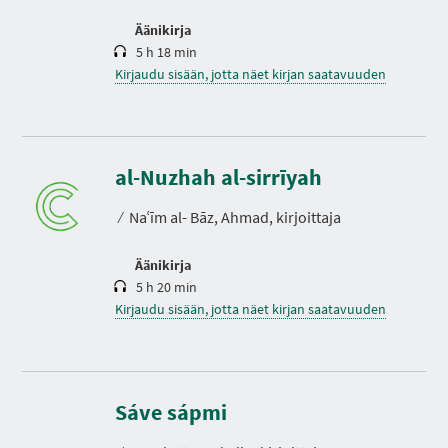
Äänikirja
5 h 18 min
Kirjaudu sisään, jotta näet kirjan saatavuuden
K
e
s
al-Nuzhah al-sirrīyah
t
o
⁄
Naʿīm al- Bāz, Ahmad, kirjoittaja
Äänikirja
5 h 20 min
Kirjaudu sisään, jotta näet kirjan saatavuuden
K
e
s
Sáve sápmi
t
o