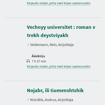
Kirjaudu sisään, jotta näet kirjan saatavuuden
Vechnyy universitet : roman v
K
e
s
trekh deystviyakh
t
o
⁄
Veidemann, Rein, kirjoittaja
Äänikirja
7 h 37 min
Kirjaudu sisään, jotta näet kirjan saatavuuden
K
e
s
Nojabr, ili Gumenshtshik
t
o
⁄
Kivirähk, Andrus, kirjoittaja