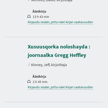
Äänikirja
13 h 43 min
Kirjaudu sisään, jotta näet kirjan saatavuuden
Xusuusqorka noloshayda :
K
e
s
joornaalka Gregg Heffley
t
o
⁄
Kinney, Jeff, kirjoittaja
Äänikirja
2 h 45 min
Kirjaudu sisään, jotta näet kirjan saatavuuden
K
e