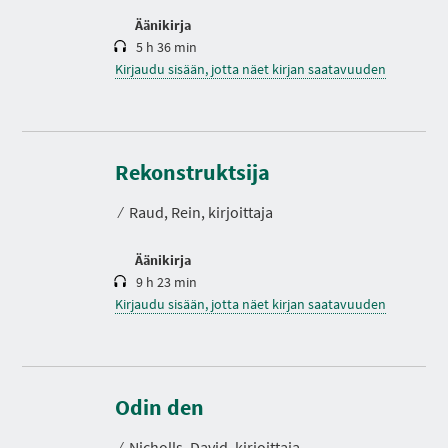
Äänikirja
5 h 36 min
Kirjaudu sisään, jotta näet kirjan saatavuuden
K
e
s
Rekonstruktsija
t
o
⁄
Raud, Rein, kirjoittaja
Äänikirja
9 h 23 min
Kirjaudu sisään, jotta näet kirjan saatavuuden
K
e
s
Odin den
t
o
⁄
Nicholls, David. kirjoittaja