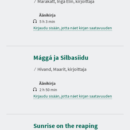
⁄
Marakatt, Ingá Elin, kirjoittaja
Äänikirja
5 h 3 min
Kirjaudu sisään, jotta näet kirjan saatavuuden
K
e
s
Mággá ja Silbasiidu
t
o
⁄
Hivand, Maarit, kirjoittaja
Äänikirja
2 h 50 min
Kirjaudu sisään, jotta näet kirjan saatavuuden
K
e
Sunrise on the reaping
s