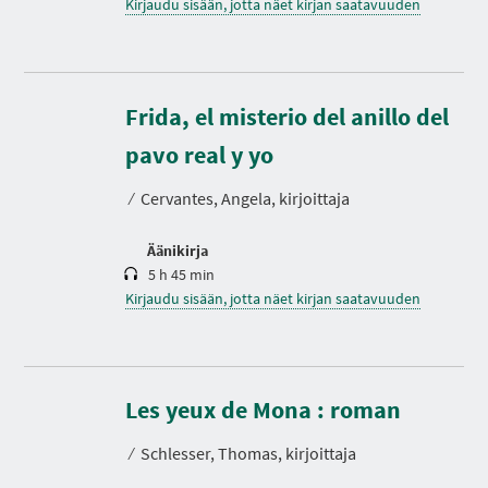
Kirjaudu sisään, jotta näet kirjan saatavuuden
Frida, el misterio del anillo del
K
e
s
pavo real y yo
t
o
⁄
Cervantes, Angela, kirjoittaja
Äänikirja
5 h 45 min
Kirjaudu sisään, jotta näet kirjan saatavuuden
K
e
s
Les yeux de Mona : roman
t
o
⁄
Schlesser, Thomas, kirjoittaja