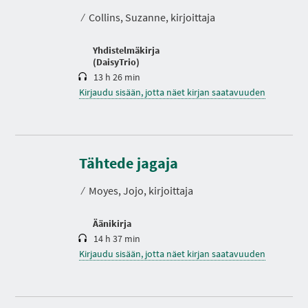
t
⁄
Collins, Suzanne, kirjoittaja
o
Yhdistelmäkirja
(DaisyTrio)
13 h 26 min
Kirjaudu sisään, jotta näet kirjan saatavuuden
K
e
s
Tähtede jagaja
t
o
⁄
Moyes, Jojo, kirjoittaja
Äänikirja
14 h 37 min
Kirjaudu sisään, jotta näet kirjan saatavuuden