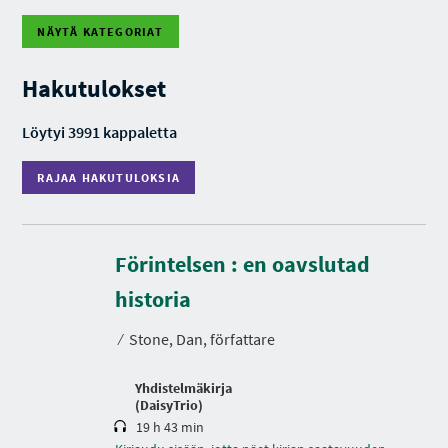
NÄYTÄ KATEGORIAT
R
A
J
Hakutulokset
A
A
H
Löytyi 3991 kappaletta
A
K
U
RAJAA HAKUTULOKSIA
T
U
L
O
K
S
Förintelsen : en oavslutad
I
K
A
e
historia
s
t
⁄
Stone, Dan, författare
o
Yhdistelmäkirja
(DaisyTrio)
19 h 43 min