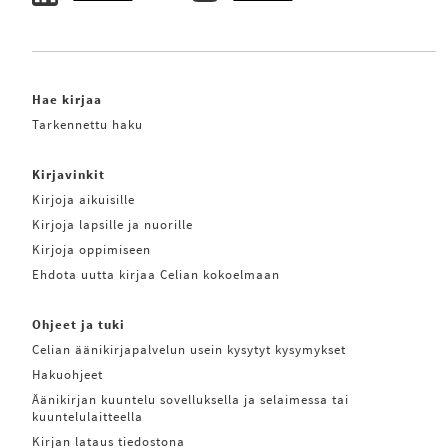
Hae kirjaa
Tarkennettu haku
Kirjavinkit
Kirjoja aikuisille
Kirjoja lapsille ja nuorille
Kirjoja oppimiseen
Ehdota uutta kirjaa Celian kokoelmaan
Ohjeet ja tuki
Celian äänikirjapalvelun usein kysytyt kysymykset
Hakuohjeet
Äänikirjan kuuntelu sovelluksella ja selaimessa tai
kuuntelulaitteella
Kirjan lataus tiedostona