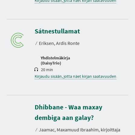
Kirjaudu sisään, jotta näet kirjan saatavuuden
K
e
Sátnestullamat
s
t
⁄
Eriksen, Ardis Ronte
o
Yhdistelmäkirja
(DaisyTrio)
20 min
Kirjaudu sisään, jotta näet kirjan saatavuuden
Dhibbane - Waa maxay
K
e
s
dembiga aan galay?
t
o
⁄
Jaamac, Maxamuud Ibraahim, kirjoittaja