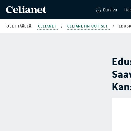
Etusivu
Hae
OLET TÄÄLLÄ:
CELIANET
/
CELIANETIN UUTISET
/
EDUSK
Edus
Saav
Kans