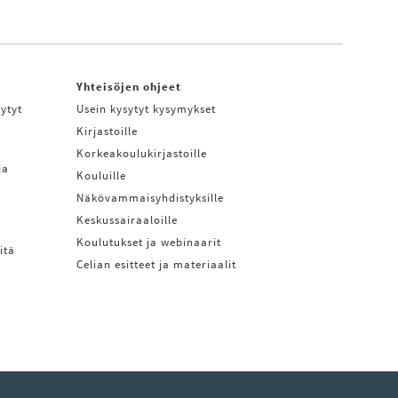
Yhteisöjen ohjeet
ytyt
Usein kysytyt kysymykset
Kirjastoille
Korkeakoulukirjastoille
ja
Kouluille
Näkövammaisyhdistyksille
Keskussairaaloille
Koulutukset ja webinaarit
itä
Celian esitteet ja materiaalit