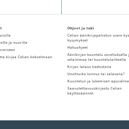
it
Ohjeet ja tuki
uisille
Celian äänikirjapalvelun usein kys
kysymykset
sille ja nuorille
Hakuohjeet
ppimiseen
Äänikirjan kuuntelu sovelluksella 
tta kirjaa Celian kokoelmaan
selaimessa tai kuuntelulaitteella
Kirjan lataus tiedostona
Unohtuiko tunnus tai salasana?
Kuuntelun ja lukemisen apuväline
Saavutettavuuskirjasto Celian
käyttösäännöt