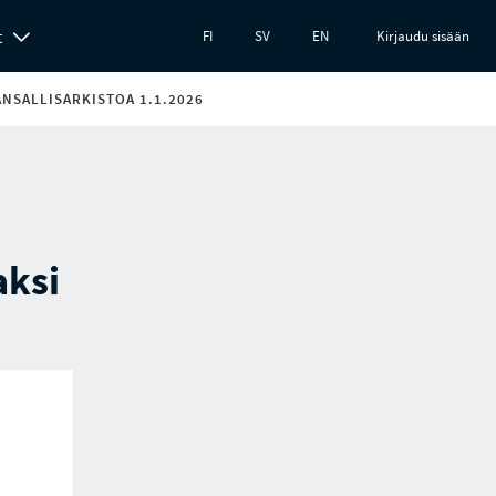
t
FI
SV
EN
Kirjaudu sisään
ANSALLISARKISTOA 1.1.2026
aksi