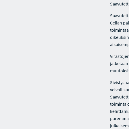
Saavutett
Saavutett
Celian pa
toimintaan
oikeuksin
aikaisemp
Virastojen
jatketaan 
muutoksis
Sivistysh
velvollis
Saavutetta
toiminta 
kehittämi
paremmat 
julkaisem