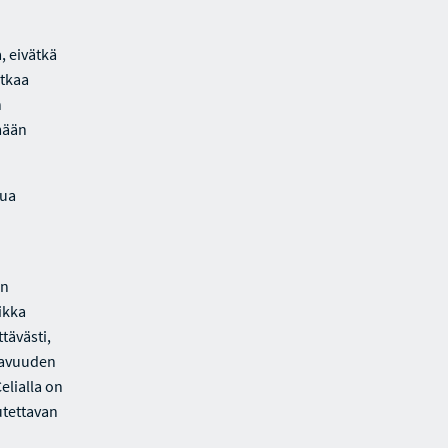
, eivätkä
atkaa
n
ämään
lua
en
ikka
tävästi,
tavuuden
elialla on
utettavan