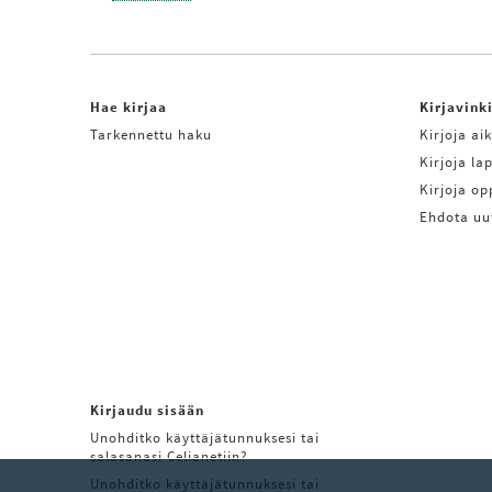
Hae kirjaa
Kirjavink
Tarkennettu haku
Kirjoja aik
Kirjoja lap
Kirjoja o
Ehdota uu
Kirjaudu sisään
Unohditko käyttäjätunnuksesi tai
salasanasi Celianetiin?
Unohditko käyttäjätunnuksesi tai