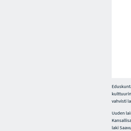
Eduskunta
kulttuuri
vahvisti l
Uuden lai
Kansallis
laki Saavu