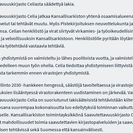
avuuskirjasto Celiasta säädettyä lakia.
avuuskirjasto Celia jatkaa Kansallisarkiston yhtenä osaamisalueena
lvelut tai tehtävät muutu. Myös Pistekirjoituksen neuvottelukunta j
sa. Celian henkilöstö ja virat siirtyvät virkamies- ja työoikeudellisi
 ja velvollisuuksin Kansallisarkistoon. Henkilöstölle pyritään löyt
ia työtehtäviä vastaavia tehtäviä.
 yhdistymistä on valmisteltu jo lähes puolitoista vuotta, ja valmiste
edelleen muun työn ohella. Celia tiedottaa yhdistymiseen liittyvistä
ta tarkemmin ennen virastojen yhdistymistä.
allinto 2030 -hankkeen hengessä, säästöjä tavoiteltaessa ja virastoj
uuksien lisääntyessä virastorakenteen uudistaminen on järkevää. Va
vuuskirjasto Celia on suoriutunut lakisääteisistä tehtävistään kiitet
osana suurempaa kokonaisuutta luo edellytyksiä toiminnan vaikut
selle. Kansallisarkiston toimintayksikkönä Saavutettavuuskirjasto C
mahdollisuudet toimia saavutettavien kirjastopalveluiden ja saav
isen tehtävissä sekä Suomessa että kansainvälisesti.