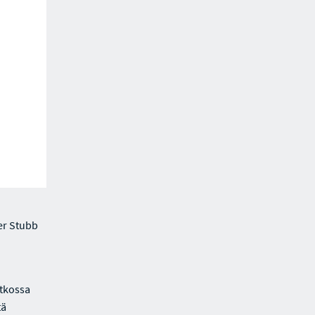
er Stubb
atkossa
tä