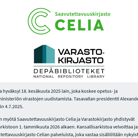
 hyväksyi 18. kesäkuuta 2025 lain, joka koskee opetus- ja
ministeriön virastojen uudistamista. Tasavallan presidentti Alexand
ain 4.7.2025.
n myötä Saavutettavuuskirjasto Celia ja Varastokirjasto yhdistyvät
arkistoon 1. tammikuuta 2026 alkaen. Kansallisarkistoa velvoittaa j
tettavuuskirjasto Celian palveluista, joka vastaa sisällöltään nykyis