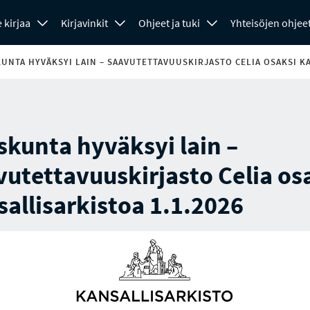
 kirjaa
Kirjavinkit
Ohjeet ja tuki
Yhteisöjen ohjee
UNTA HYVÄKSYI LAIN – SAAVUTETTAVUUSKIRJASTO CELIA OSAKSI K
kunta hyväksyi lain –
utettavuuskirjasto Celia os
allisarkistoa 1.1.2026