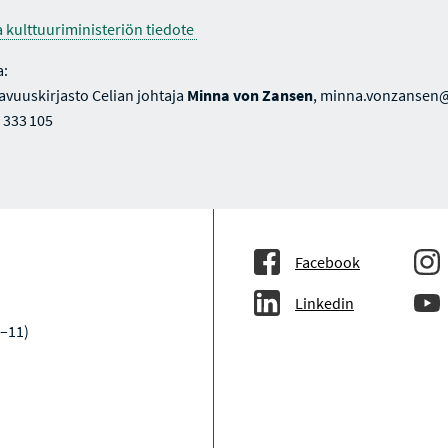
a kulttuuriministeriön tiedote
a:
avuuskirjasto Celian johtaja
Minna von Zansen
, minna.vonzansen@c
 333 105
Facebook
Linkedin
9–11)