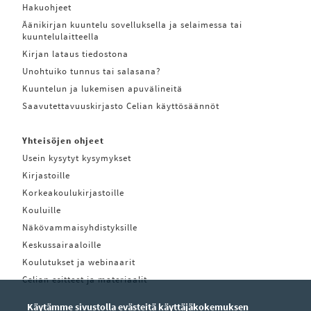
Hakuohjeet
Äänikirjan kuuntelu sovelluksella ja selaimessa tai
kuuntelulaitteella
Kirjan lataus tiedostona
Unohtuiko tunnus tai salasana?
Kuuntelun ja lukemisen apuvälineitä
Saavutettavuuskirjasto Celian käyttösäännöt
Yhteisöjen ohjeet
Usein kysytyt kysymykset
Kirjastoille
Korkeakoulukirjastoille
Kouluille
Näkövammaisyhdistyksille
Keskussairaaloille
Koulutukset ja webinaarit
Celian esitteet ja materiaalit
Käytämme sivustolla evästeitä käyttäjäkokemuksen