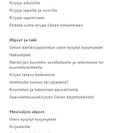
Kirjoja aikuisille
Kirjoja lapsille ja nuorille
Kirjoja oppimiseen
Ehdota uutta kirjaa Celian kokoelmaan
Ohjeet ja tuki
Celian äänikirjapalvelun usein kysytyt kysymykset
Hakuohjeet
Äänikirjan kuuntelu sovelluksella ja selaimessa tai
kuuntelulaitteella
Kirjan lataus tiedostona
Unohtuiko tunnus tai salasana?
Kuuntelun ja lukemisen apuvälineitä
Saavutettavuuskirjasto Celian käyttösäännöt
Yhteisöjen ohjeet
Usein kysytyt kysymykset
Kirjastoille