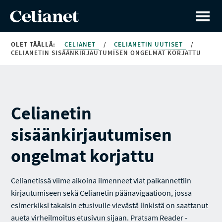
OLET TÄÄLLÄ:
CELIANET
/
CELIANETIN UUTISET
/
CELIANETIN SISÄÄNKIRJAUTUMISEN ONGELMAT KORJATTU
Celianetin
sisäänkirjautumisen
ongelmat korjattu
Celianetissä viime aikoina ilmenneet viat paikannettiin
kirjautumiseen sekä Celianetin päänavigaatioon, jossa
esimerkiksi takaisin etusivulle vievästä linkistä on saattanut
aueta virheilmoitus etusivun sijaan. Pratsam Reader -