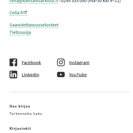
celia@kansallisarkisto.fi
⁄ 0295 333 050 (ma–to klo 9–11)
Celia.fi
Saavutettavuusselosteet
Tietosuoja
Facebook
Instagram
Linkedin
YouTube
Hae kirjaa
Tarkennettu haku
Kirjavinkit