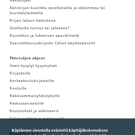
Hakuohjeet
Äänikirjan kuuntelu sovelluksella ja selaimessa tai
kuuntelulaitteella
Kirjan lataus tiedostona
Unohtuiko tunnus tai salasana?
Kuuntelun ja lukemisen apuvälineitä
Saavutettavuuskirjasto Celian käyttösäännöt
Yhteisöjen ohjeet
Usein kysytyt kysymykset
Kirjastoille
Korkeakoulukirjastoille
Kouluille
Näkövammaisyhdistyksille
Keskussairaaloille
Koulutukset ja webinaarit
Celian esitteet ja materiaalit
Käytämme sivustolla evästeitä käyttäjäkokemuksen
Kirjaudu sisään