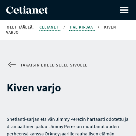
OLET TÄÄLLÄ:
CELIANET
/
HAE KIRJAA
/
KIVEN
VARJO
TAKAISIN EDELLISELLE SIVULLE
Kiven varjo
Shetlanti-sarjan etsivän Jimmy Perezin hartaasti odotettu ja
dramaattinen paluu. Jimmy Perez on muuttanut uuden
perheensä kanssa Orkneysaarille rauhallisen elämän