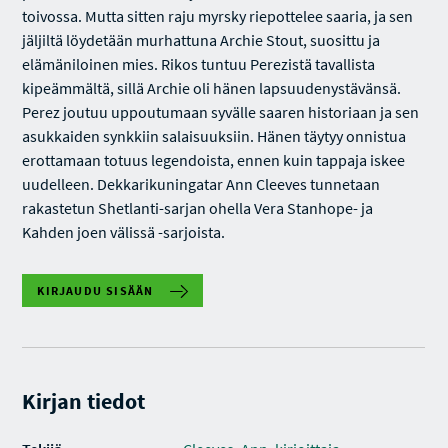
toivossa. Mutta sitten raju myrsky riepottelee saaria, ja sen
jäljiltä löydetään murhattuna Archie Stout, suosittu ja
elämäniloinen mies. Rikos tuntuu Perezistä tavallista
kipeämmältä, sillä Archie oli hänen lapsuudenystävänsä.
Perez joutuu uppoutumaan syvälle saaren historiaan ja sen
asukkaiden synkkiin salaisuuksiin. Hänen täytyy onnistua
erottamaan totuus legendoista, ennen kuin tappaja iskee
uudelleen. Dekkarikuningatar Ann Cleeves tunnetaan
rakastetun Shetlanti-sarjan ohella Vera Stanhope- ja
Kahden joen välissä -sarjoista.
KIRJAUDU SISÄÄN
Kirjan tiedot