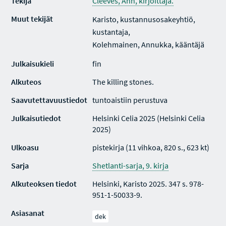
Tekijä
Cleeves, Ann, kirjoittaja.
Muut tekijät
Karisto, kustannusosakeyhtiö,
kustantaja,
Kolehmainen, Annukka, kääntäjä
Julkaisukieli
fin
Alkuteos
The killing stones.
Saavutettavuustiedot
tuntoaistiin perustuva
Julkaisutiedot
Helsinki Celia 2025 (Helsinki Celia
2025)
Ulkoasu
pistekirja (11 vihkoa, 820 s., 623 kt)
Sarja
Shetlanti-sarja, 9. kirja
Alkuteoksen tiedot
Helsinki, Karisto 2025. 347 s. 978-
951-1-50033-9.
Asiasanat
dek