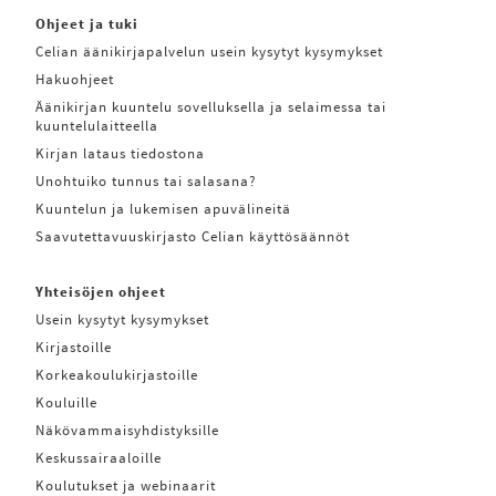
Ohjeet ja tuki
Celian äänikirjapalvelun usein kysytyt kysymykset
Hakuohjeet
Äänikirjan kuuntelu sovelluksella ja selaimessa tai
kuuntelulaitteella
Kirjan lataus tiedostona
Unohtuiko tunnus tai salasana?
Kuuntelun ja lukemisen apuvälineitä
Saavutettavuuskirjasto Celian käyttösäännöt
Yhteisöjen ohjeet
Usein kysytyt kysymykset
Kirjastoille
Korkeakoulukirjastoille
Kouluille
Näkövammaisyhdistyksille
Keskussairaaloille
Koulutukset ja webinaarit