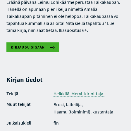
Eräänä päivänä Leimu Lohikäärme perustaa Taikakaupan.
Hänellä on apunaan pieni keiju nimeltä Amalia.
Taikakaupan pitäminen ei ole helppoa. Taikakaupassa voi
tapahtua kummallisia asioita! Mitä siellä tapahtuu? Lue
tämä kirja, niin saat tietää. Ikäsuositus 6+.
KIRJAUDU SISÄÄN
Kirjan tiedot
Tekijä
Heikkilä, Mervi, kirjoittaja.
Muut tekijät
Broci, taiteilija,
Haamu (toiminimi), kustantaja
Julkaisukieli
fin