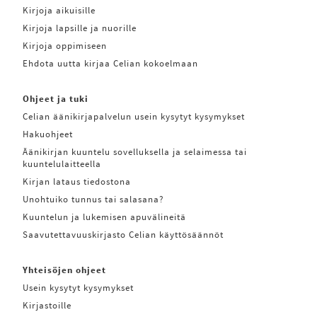
Kirjoja aikuisille
Kirjoja lapsille ja nuorille
Kirjoja oppimiseen
Ehdota uutta kirjaa Celian kokoelmaan
Ohjeet ja tuki
Celian äänikirjapalvelun usein kysytyt kysymykset
Hakuohjeet
Äänikirjan kuuntelu sovelluksella ja selaimessa tai
kuuntelulaitteella
Kirjan lataus tiedostona
Unohtuiko tunnus tai salasana?
Kuuntelun ja lukemisen apuvälineitä
Saavutettavuuskirjasto Celian käyttösäännöt
Yhteisöjen ohjeet
Usein kysytyt kysymykset
Kirjastoille