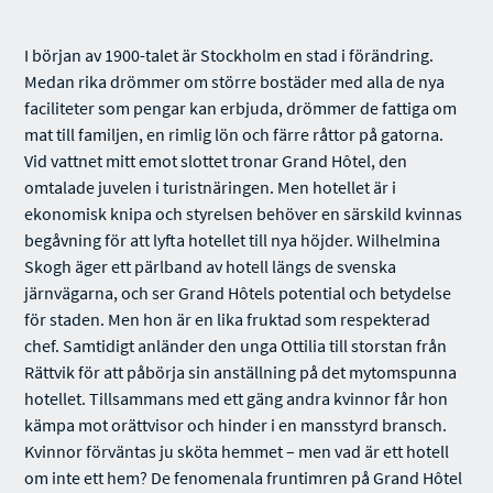
I början av 1900-talet är Stockholm en stad i förändring.
Medan rika drömmer om större bostäder med alla de nya
faciliteter som pengar kan erbjuda, drömmer de fattiga om
mat till familjen, en rimlig lön och färre råttor på gatorna.
Vid vattnet mitt emot slottet tronar Grand Hôtel, den
omtalade juvelen i turistnäringen. Men hotellet är i
ekonomisk knipa och styrelsen behöver en särskild kvinnas
begåvning för att lyfta hotellet till nya höjder. Wilhelmina
Skogh äger ett pärlband av hotell längs de svenska
järnvägarna, och ser Grand Hôtels potential och betydelse
för staden. Men hon är en lika fruktad som respekterad
chef. Samtidigt anländer den unga Ottilia till storstan från
Rättvik för att påbörja sin anställning på det mytomspunna
hotellet. Tillsammans med ett gäng andra kvinnor får hon
kämpa mot orättvisor och hinder i en mansstyrd bransch.
Kvinnor förväntas ju sköta hemmet – men vad är ett hotell
om inte ett hem? De fenomenala fruntimren på Grand Hôtel