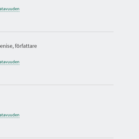
saatavuuden
nise, författare
saatavuuden
saatavuuden