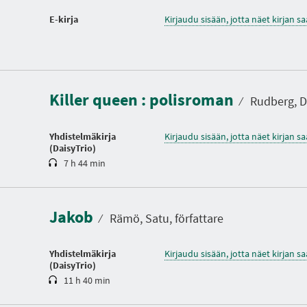
E-kirja
Kirjaudu sisään, jotta näet kirjan 
K
e
s
Killer queen : polisroman
t
⁄
Rudberg, De
o
Yhdistelmäkirja
Kirjaudu sisään, jotta näet kirjan 
(DaisyTrio)
7 h 44 min
K
e
s
Jakob
t
⁄
Rämö, Satu, författare
o
Yhdistelmäkirja
Kirjaudu sisään, jotta näet kirjan 
(DaisyTrio)
11 h 40 min
K
e