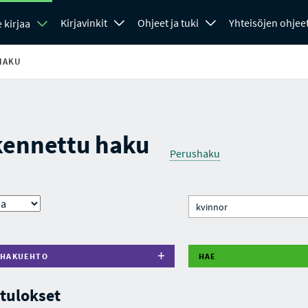
Kirjavinkit
Ohjeet ja tuki
Yhteisöjen ohjee
 kirjaa
HAKU
kennettu haku
Perushaku
 HAKUEHTO
HAE
tulokset