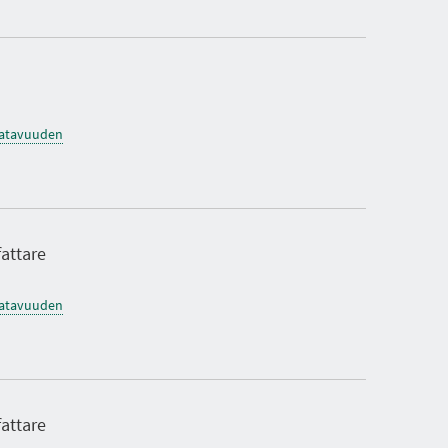
saatavuuden
fattare
saatavuuden
fattare