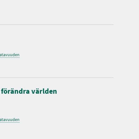
O
K
S
I
A
saatavuuden
 förändra världen
saatavuuden