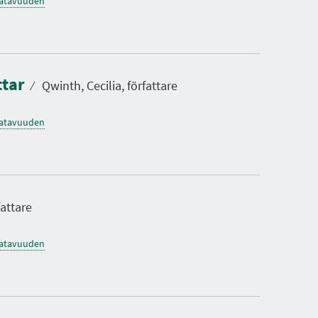
saatavuuden
ttar
⁄
Qwinth, Cecilia, författare
saatavuuden
attare
saatavuuden