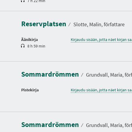
7 h 22 min
K
e
s
t
Reservplatsen
o
⁄
Slotte, Malin, författare
Äänikirja
Kirjaudu sisään, jotta näet kirjan 
8 h 59 min
Sommardrömmen
⁄
Grundvall, Maria, för
Pistekirja
Kirjaudu sisään, jotta näet kirjan 
Sommardrömmen
⁄
Grundvall, Maria, för