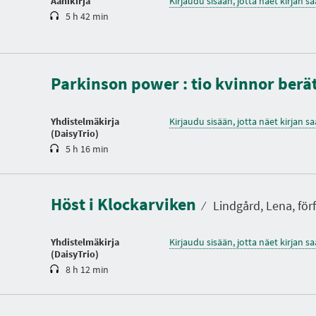
Äänikirja
Kirjaudu sisään, jotta näet kirjan 
5 h 42 min
K
e
s
Parkinson power : tio kvinnor berä
t
o
Yhdistelmäkirja
Kirjaudu sisään, jotta näet kirjan 
(DaisyTrio)
5 h 16 min
K
e
s
Höst i Klockarviken
t
⁄
Lindgård, Lena, förf
o
Yhdistelmäkirja
Kirjaudu sisään, jotta näet kirjan 
(DaisyTrio)
8 h 12 min