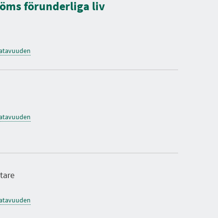
öms förunderliga liv
saatavuuden
saatavuuden
tare
saatavuuden