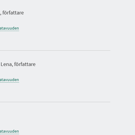
 författare
saatavuuden
Lena, författare
saatavuuden
saatavuuden