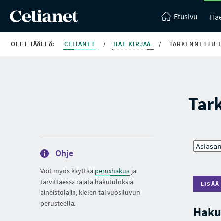
Etusivu
Hae
OLET TÄÄLLÄ:
CELIANET
/
HAE KIRJAA
/
TARKENNETTU 
Tar
Ohje
Voit myös käyttää
perushakua
ja
tarvittaessa rajata hakutuloksia
LISÄÄ
aineistolajin, kielen tai vuosiluvun
perusteella.
Haku