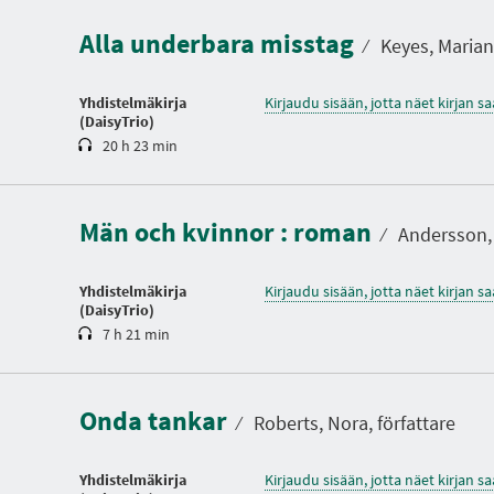
s
Alla underbara misstag
t
⁄
Keyes, Marian,
o
Yhdistelmäkirja
Kirjaudu sisään, jotta näet kirjan 
(DaisyTrio)
20 h 23 min
K
e
s
Män och kvinnor : roman
t
⁄
Andersson, 
o
Yhdistelmäkirja
Kirjaudu sisään, jotta näet kirjan 
(DaisyTrio)
7 h 21 min
K
e
s
Onda tankar
t
⁄
Roberts, Nora, författare
o
Yhdistelmäkirja
Kirjaudu sisään, jotta näet kirjan 