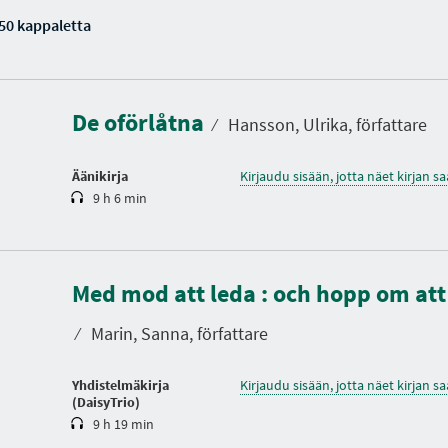
50 kappaletta
K
e
s
t
De oförlåtna
o
⁄
Hansson, Ulrika, författare
Äänikirja
Kirjaudu sisään, jotta näet kirjan 
9 h 6 min
K
Med mod att leda : och hopp om att
e
s
t
⁄
Marin, Sanna, författare
o
Yhdistelmäkirja
Kirjaudu sisään, jotta näet kirjan 
(DaisyTrio)
9 h 19 min
K