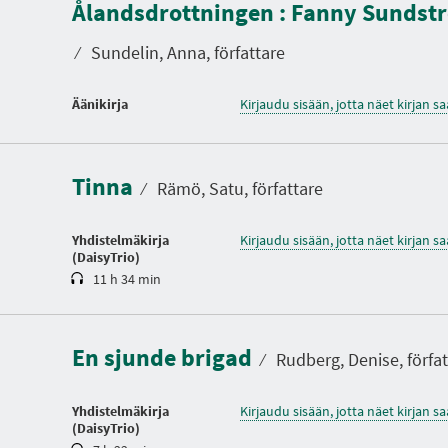
Ålandsdrottningen : Fanny Sundstr
⁄
Sundelin, Anna, författare
Äänikirja
Kirjaudu sisään, jotta näet kirjan 
K
e
s
Tinna
t
⁄
Rämö, Satu, författare
o
Yhdistelmäkirja
Kirjaudu sisään, jotta näet kirjan 
(DaisyTrio)
11 h 34 min
K
e
s
En sjunde brigad
t
⁄
Rudberg, Denise, förfat
o
Yhdistelmäkirja
Kirjaudu sisään, jotta näet kirjan 
(DaisyTrio)