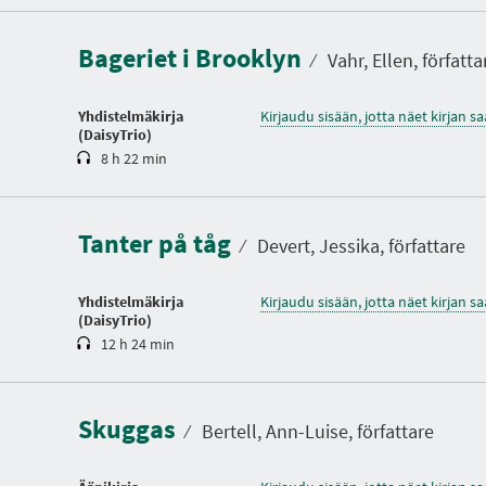
e
s
Bageriet i Brooklyn
t
⁄
Vahr, Ellen, författa
o
Yhdistelmäkirja
Kirjaudu sisään, jotta näet kirjan 
(DaisyTrio)
8 h 22 min
K
e
s
Tanter på tåg
t
⁄
Devert, Jessika, författare
o
Yhdistelmäkirja
Kirjaudu sisään, jotta näet kirjan 
(DaisyTrio)
12 h 24 min
K
e
s
t
Skuggas
o
⁄
Bertell, Ann-Luise, författare