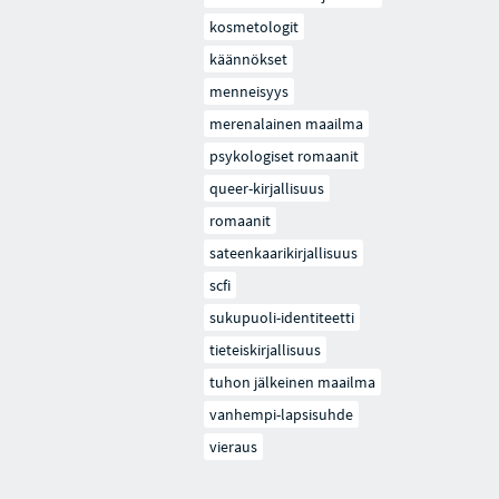
kosmetologit
käännökset
menneisyys
merenalainen maailma
psykologiset romaanit
queer-kirjallisuus
romaanit
sateenkaarikirjallisuus
scfi
sukupuoli-identiteetti
tieteiskirjallisuus
tuhon jälkeinen maailma
vanhempi-lapsisuhde
vieraus