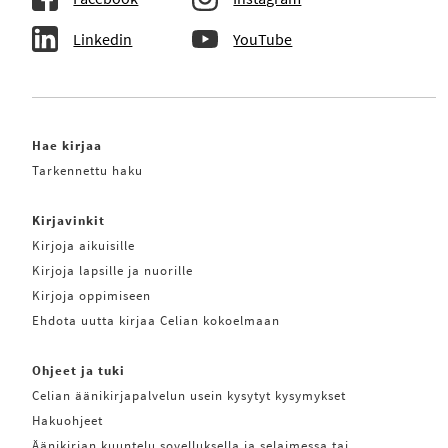
Linkedin
YouTube
Hae kirjaa
Tarkennettu haku
Kirjavinkit
Kirjoja aikuisille
Kirjoja lapsille ja nuorille
Kirjoja oppimiseen
Ehdota uutta kirjaa Celian kokoelmaan
Ohjeet ja tuki
Celian äänikirjapalvelun usein kysytyt kysymykset
Hakuohjeet
Äänikirjan kuuntelu sovelluksella ja selaimessa tai