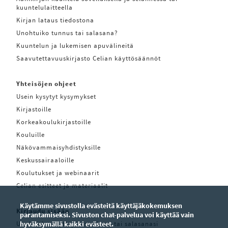
kuuntelulaitteella
Kirjan lataus tiedostona
Unohtuiko tunnus tai salasana?
Kuuntelun ja lukemisen apuvälineitä
Saavutettavuuskirjasto Celian käyttösäännöt
Yhteisöjen ohjeet
Usein kysytyt kysymykset
Kirjastoille
Korkeakoulukirjastoille
Kouluille
Näkövammaisyhdistyksille
Keskussairaaloille
Koulutukset ja webinaarit
Celian esitteet ja materiaalit
Käytämme sivustolla evästeitä käyttäjäkokemuksen
Kirjaudu sisään
parantamiseksi. Sivuston chat-palvelua voi käyttää vain
Unohditko käyttäjätunnuksesi tai salasanasi
hyväksymällä kaikki evästeet.