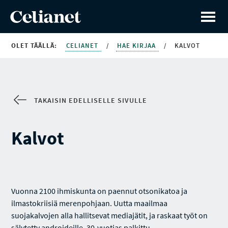
OLET TÄÄLLÄ:
CELIANET
/
HAE KIRJAA
/
KALVOT
TAKAISIN EDELLISELLE SIVULLE
Kalvot
Vuonna 2100 ihmiskunta on paennut otsonikatoa ja
ilmastokriisiä merenpohjaan. Uutta maailmaa
suojakalvojen alla hallitsevat mediajätit, ja raskaat työt on
sälytetty androideille. 30-vuotias palkittu