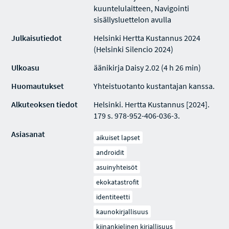
kuuntelulaitteen, Navigointi
sisällysluettelon avulla
Julkaisutiedot
Helsinki Hertta Kustannus 2024
(Helsinki Silencio 2024)
Ulkoasu
äänikirja Daisy 2.02 (4 h 26 min)
Huomautukset
Yhteistuotanto kustantajan kanssa.
Alkuteoksen tiedot
Helsinki. Hertta Kustannus [2024].
179 s. 978-952-406-036-3.
Asiasanat
aikuiset lapset
androidit
asuinyhteisöt
ekokatastrofit
identiteetti
kaunokirjallisuus
kiinankielinen kirjallisuus