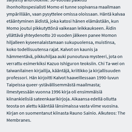
ihonhoitospesialisti Momo ei tunne sopivansa maailmaan
ympärillään, vaan pysyttelee omissa oloissaan. Häntä kalvaa
etääntyminen äidistä, joka katosi hänen elämästään, kun
Momo joutui pikkutyttönä vaikeaan leikkaukseen. Äidin
yllättävä yhteydenotto 20 vuoden jälkeen panee Momon
hiljalleen kyseenalaistamaan sukupuolensa, muistinsa,
koko todellisuutensa rajat. Kalvot on kaunis ja
hämmentävä, pikkuhiljaa auki punoutuva mysteeri, jota on
verrattu esimerkiksi Kazuo Ishiguron teoksiin. Chi Ta-wei on
taiwanilainen kirjailija, kääntäjä, kriitikko ja kirjallisuuden
professori. Hän kirjoitti Kalvot haaveillessaan 1990-luvun
Taipeissa queer-ystävällisemmästä maailmasta;
ilmestyessään vuonna 1996 kirja oli ensimmäisiä
kiinankielisiä sateenkaarikirjoja. Aikaansa edellä ollutta
teosta on alettu kääntää länsimaissa vasta viime vuosina.
Kirjan on suomentanut kiinasta Rauno Sainio. Alkuteos: The
Membranes.