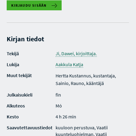
KIRJAUDU SISÄÄN
Kirjan tiedot
Tekijä
Ji, Dawei, kirjoittaja.
Lukija
Aakkula Katja
Muut tekijät
Hertta Kustannus, kustantaja,
Sainio, Rauno, kääntäjä
Julkaisukieli
fin
Alkuteos
Mó
Kesto
4 h 26 min
Saavutettavuustiedot
kuuloon perustuva, Vaatii
kuunteluohjelman, Vaatii