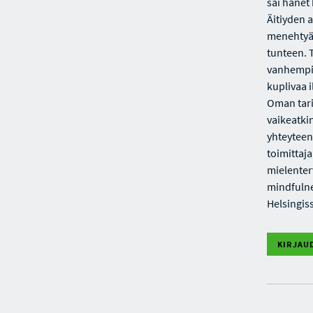
sai hänet
Äitiyden a
menehtyä.
tunteen. 
vanhempi 
kuplivaa 
Oman tari
vaikeatki
yhteyteen
toimittaj
mielenter
mindfulne
Helsingis
KIRJAU