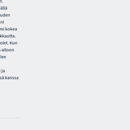
t.
ällä
uuden
oni
voi kokea
akkautta.
olet. Kun
a aitoon
elee
 ja
nsä kanssa