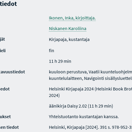
 tiedot
Ikonen, Inka, kirjoittaja.
Niskanen Karoliina
jät
Kirjapaja, kustantaja
eli
fin
11 h 29 min
tavuustiedot
kuuloon perustuva, Vaatii kuunteluohjelm
kuuntelulaitteen, Navigointi sisällysluette
iedot
Helsinki Kirjapaja 2024 (Helsinki Book Bro
2024)
äänikirja Daisy 2.02 (11 h 29 min)
ukset
Yhteistuotanto kustantajan kanssa.
en tiedot
Helsinki, Kirjapaja [2024]. 391 s. 978-952-