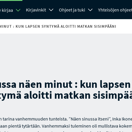
Kirjavinkit
Ohjeet ja tuki
Yhteisöjen ohjee
 kirjaa
MINUT : KUN LAPSEN SYNTYMÄ ALOITTI MATKAN SISIMPÄÄNI
ssa näen minut : kun lapsen
tymä aloitti matkan sisimpä
n tarina vanhemmuuden tunteista. ”Näen sinussa itseni”, Inka Ikone
saan pientä tytärtään. Vanhemmaksi tuleminen oli mullistava kokem