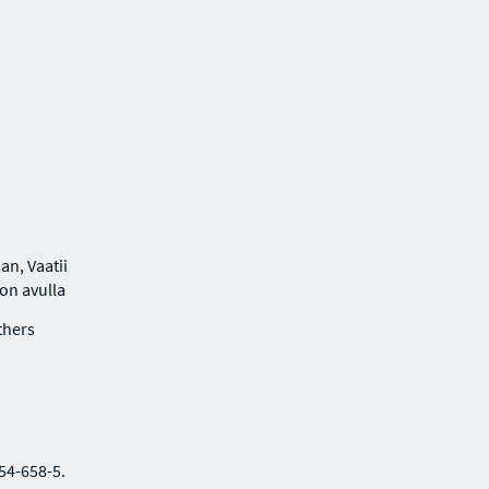
an, Vaatii
lon avulla
thers
354-658-5.