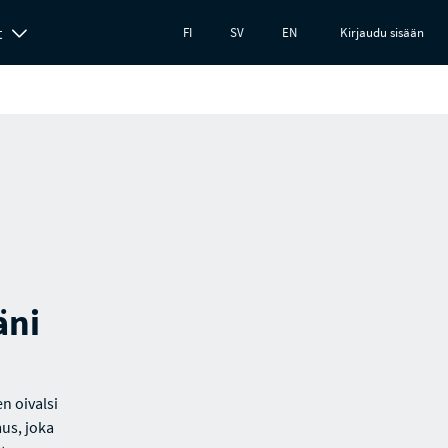
t
FI
SV
EN
Kirjaudu sisään
äni
n oivalsi
us, joka