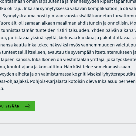
 kohtaamaan oman lapsuutensa ja menneisyyden kipeät tapahtuma
lku oli raju. Inka sai synnytyksessä vakavan komplikaation ja oli väh
 Synnytystrauma nosti pintaan vuosia sisällä kannetun turvattom
Tuore äiti oli samaan aikaan maailman ahdistunein ja onnellisin. M
tunnistaa tämän tunteiden ristiriitaisuuden. Yhden päivän aikana 
iloa, puristavaa yksinäisyyttä, kiehuvaa kiukkua ja pakahduttavaa r
nansa kautta Inka tekee näkyviksi myös vanhemmuuden vaietut pu
n tunteet sallii itselleen, avautuu tie syvempään itsetuntemukseen j
 lapsen kanssa. Inka Ikonen on viestintäalan yrittäjä, joka työskent
ana, kouluttajana ja konsulttina. Hän käsittelee somekanavissaan
veyden aiheita ja on valmistumassa kognitiiviseksi lyhytterapeutiksi
ss-ohjaajaksi. Pohjois-Karjalasta kotoisin oleva Inka asuu perhee
sä.
DU SISÄÄN