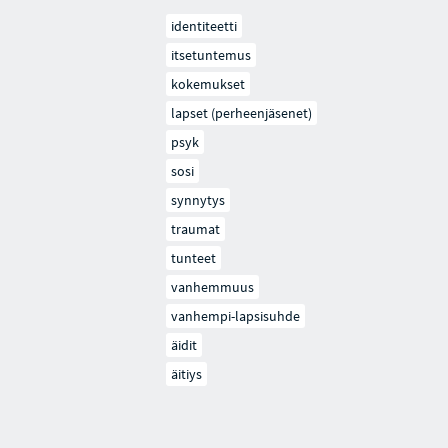
identiteetti
itsetuntemus
kokemukset
lapset (perheenjäsenet)
psyk
sosi
synnytys
traumat
tunteet
vanhemmuus
vanhempi-lapsisuhde
äidit
äitiys