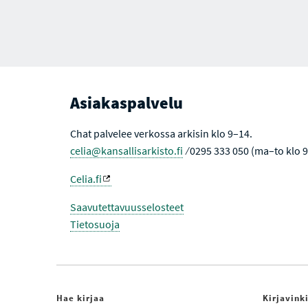
Asiakaspalvelu
Chat palvelee verkossa arkisin klo 9–14.
celia@kansallisarkisto.fi
⁄ 0295 333 050 (ma–to klo 
Celia.fi
Saavutettavuusselosteet
Tietosuoja
Hae kirjaa
Kirjavink