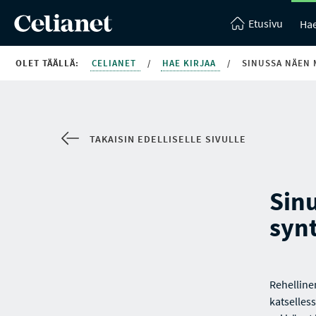
Etusivu
Hae
OLET TÄÄLLÄ:
CELIANET
/
HAE KIRJAA
/
SINUSSA NÄEN 
TAKAISIN EDELLISELLE SIVULLE
Sinu
syn
Rehelline
katselles