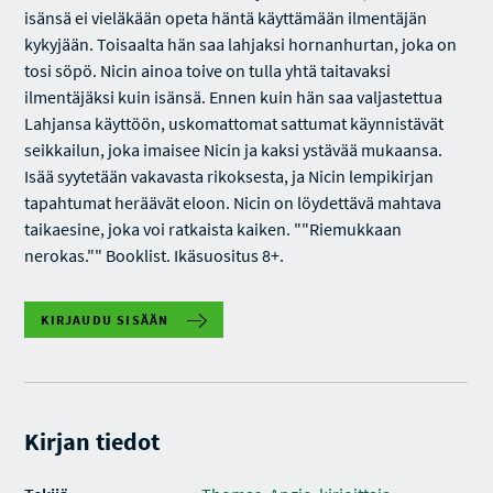
isänsä ei vieläkään opeta häntä käyttämään ilmentäjän
kykyjään. Toisaalta hän saa lahjaksi hornanhurtan, joka on
tosi söpö. Nicin ainoa toive on tulla yhtä taitavaksi
ilmentäjäksi kuin isänsä. Ennen kuin hän saa valjastettua
Lahjansa käyttöön, uskomattomat sattumat käynnistävät
seikkailun, joka imaisee Nicin ja kaksi ystävää mukaansa.
Isää syytetään vakavasta rikoksesta, ja Nicin lempikirjan
tapahtumat heräävät eloon. Nicin on löydettävä mahtava
taikaesine, joka voi ratkaista kaiken. ""Riemukkaan
nerokas."" Booklist. Ikäsuositus 8+.
KIRJAUDU SISÄÄN
Kirjan tiedot