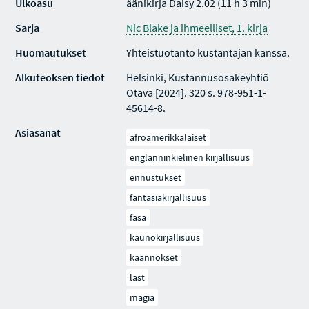
Ulkoasu
äänikirja Daisy 2.02 (11 h 3 min)
Sarja
Nic Blake ja ihmeelliset, 1. kirja
Huomautukset
Yhteistuotanto kustantajan kanssa.
Alkuteoksen tiedot
Helsinki, Kustannusosakeyhtiö
Otava [2024]. 320 s. 978-951-1-
45614-8.
Asiasanat
afroamerikkalaiset
englanninkielinen kirjallisuus
ennustukset
fantasiakirjallisuus
fasa
kaunokirjallisuus
käännökset
last
magia