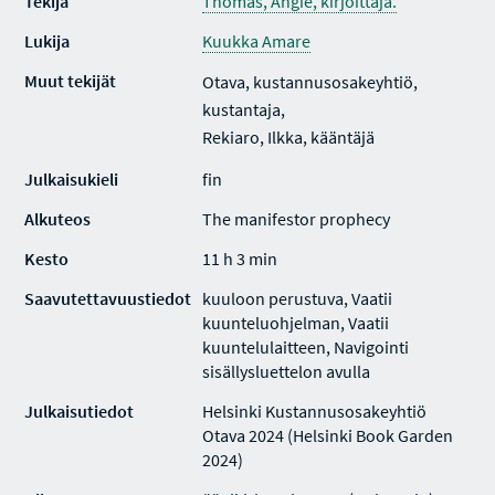
Tekijä
Thomas, Angie, kirjoittaja.
Lukija
Kuukka Amare
Muut tekijät
Otava, kustannusosakeyhtiö,
kustantaja,
Rekiaro, Ilkka, kääntäjä
Julkaisukieli
fin
Alkuteos
The manifestor prophecy
Kesto
11 h 3 min
Saavutettavuustiedot
kuuloon perustuva, Vaatii
kuunteluohjelman, Vaatii
kuuntelulaitteen, Navigointi
sisällysluettelon avulla
Julkaisutiedot
Helsinki Kustannusosakeyhtiö
Otava 2024 (Helsinki Book Garden
2024)