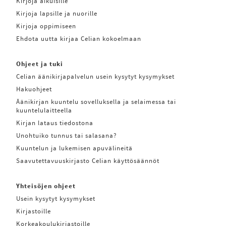
Kirjoja aikuisille
Kirjoja lapsille ja nuorille
Kirjoja oppimiseen
Ehdota uutta kirjaa Celian kokoelmaan
Ohjeet ja tuki
Celian äänikirjapalvelun usein kysytyt kysymykset
Hakuohjeet
Äänikirjan kuuntelu sovelluksella ja selaimessa tai
kuuntelulaitteella
Kirjan lataus tiedostona
Unohtuiko tunnus tai salasana?
Kuuntelun ja lukemisen apuvälineitä
Saavutettavuuskirjasto Celian käyttösäännöt
Yhteisöjen ohjeet
Usein kysytyt kysymykset
Kirjastoille
Korkeakoulukirjastoille