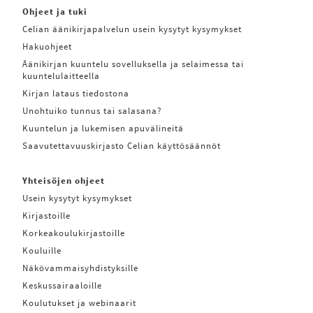
Ohjeet ja tuki
Celian äänikirjapalvelun usein kysytyt kysymykset
Hakuohjeet
Äänikirjan kuuntelu sovelluksella ja selaimessa tai
kuuntelulaitteella
Kirjan lataus tiedostona
Unohtuiko tunnus tai salasana?
Kuuntelun ja lukemisen apuvälineitä
Saavutettavuuskirjasto Celian käyttösäännöt
Yhteisöjen ohjeet
Usein kysytyt kysymykset
Kirjastoille
Korkeakoulukirjastoille
Kouluille
Näkövammaisyhdistyksille
Keskussairaaloille
Koulutukset ja webinaarit