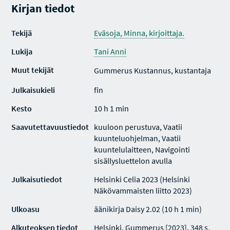
Kirjan tiedot
Tekijä
Eväsoja, Minna, kirjoittaja.
Lukija
Tani Anni
Muut tekijät
Gummerus Kustannus, kustantaja
Julkaisukieli
fin
Kesto
10 h 1 min
Saavutettavuustiedot
kuuloon perustuva, Vaatii
kuunteluohjelman, Vaatii
kuuntelulaitteen, Navigointi
sisällysluettelon avulla
Julkaisutiedot
Helsinki Celia 2023 (Helsinki
Näkövammaisten liitto 2023)
Ulkoasu
äänikirja Daisy 2.02 (10 h 1 min)
Alkuteoksen tiedot
Helsinki, Gummerus [2023]. 348 s.