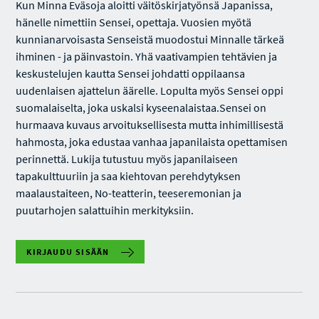
Kun Minna Eväsoja aloitti väitöskirjatyönsä Japanissa,
hänelle nimettiin Sensei, opettaja. Vuosien myötä
kunnianarvoisasta Senseistä muodostui Minnalle tärkeä
ihminen - ja päinvastoin. Yhä vaativampien tehtävien ja
keskustelujen kautta Sensei johdatti oppilaansa
uudenlaisen ajattelun äärelle. Lopulta myös Sensei oppi
suomalaiselta, joka uskalsi kyseenalaistaa.Sensei on
hurmaava kuvaus arvoituksellisesta mutta inhimillisestä
hahmosta, joka edustaa vanhaa japanilaista opettamisen
perinnettä. Lukija tutustuu myös japanilaiseen
tapakulttuuriin ja saa kiehtovan perehdytyksen
maalaustaiteen, No-teatterin, teeseremonian ja
puutarhojen salattuihin merkityksiin.
KIRJAUDU SISÄÄN