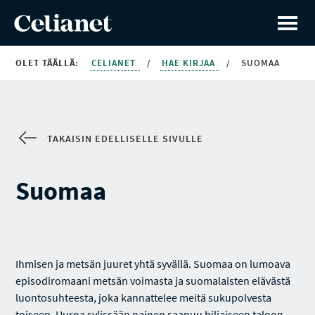
OLET TÄÄLLÄ:
CELIANET
/
HAE KIRJAA
/
SUOMAA
TAKAISIN EDELLISELLE SIVULLE
Suomaa
Ihmisen ja metsän juuret yhtä syvällä. Suomaa on lumoava
episodiromaani metsän voimasta ja suomalaisten elävästä
luontosuhteesta, joka kannattelee meitä sukupolvesta
toiseen. Uurna sylissään nainen saapuu hiljaiseen taloon