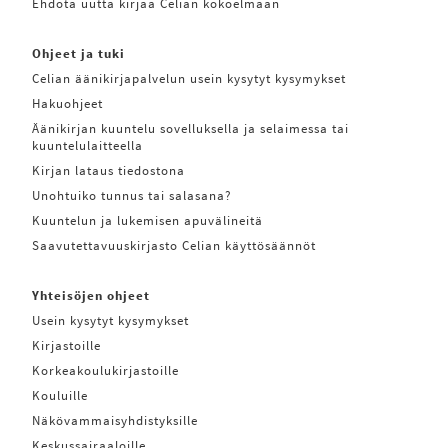
Ehdota uutta kirjaa Celian kokoelmaan
Ohjeet ja tuki
Celian äänikirjapalvelun usein kysytyt kysymykset
Hakuohjeet
Äänikirjan kuuntelu sovelluksella ja selaimessa tai
kuuntelulaitteella
Kirjan lataus tiedostona
Unohtuiko tunnus tai salasana?
Kuuntelun ja lukemisen apuvälineitä
Saavutettavuuskirjasto Celian käyttösäännöt
Yhteisöjen ohjeet
Usein kysytyt kysymykset
Kirjastoille
Korkeakoulukirjastoille
Kouluille
Näkövammaisyhdistyksille
Keskussairaaloille