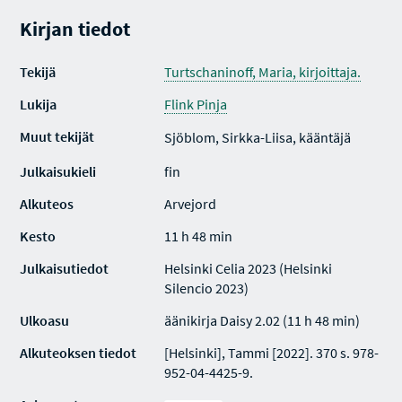
Kirjan tiedot
Tekijä
Turtschaninoff, Maria, kirjoittaja.
Lukija
Flink Pinja
Muut tekijät
Sjöblom, Sirkka-Liisa, kääntäjä
Julkaisukieli
fin
Alkuteos
Arvejord
Kesto
11 h 48 min
Julkaisutiedot
Helsinki Celia 2023 (Helsinki
Silencio 2023)
Ulkoasu
äänikirja Daisy 2.02 (11 h 48 min)
Alkuteoksen tiedot
[Helsinki], Tammi [2022]. 370 s. 978-
952-04-4425-9.