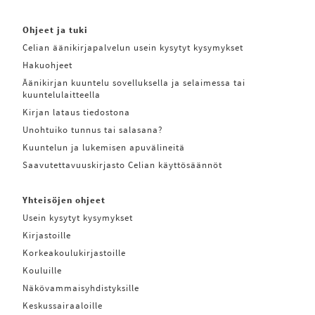
Ohjeet ja tuki
Celian äänikirjapalvelun usein kysytyt kysymykset
Hakuohjeet
Äänikirjan kuuntelu sovelluksella ja selaimessa tai
kuuntelulaitteella
Kirjan lataus tiedostona
Unohtuiko tunnus tai salasana?
Kuuntelun ja lukemisen apuvälineitä
Saavutettavuuskirjasto Celian käyttösäännöt
Yhteisöjen ohjeet
Usein kysytyt kysymykset
Kirjastoille
Korkeakoulukirjastoille
Kouluille
Näkövammaisyhdistyksille
Keskussairaaloille