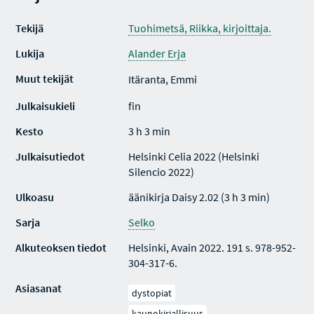
Tekijä
Tuohimetsä, Riikka, kirjoittaja.
Lukija
Alander Erja
Muut tekijät
Itäranta, Emmi
Julkaisukieli
fin
Kesto
3 h 3 min
Julkaisutiedot
Helsinki Celia 2022 (Helsinki
Silencio 2022)
Ulkoasu
äänikirja Daisy 2.02 (3 h 3 min)
Sarja
Selko
Alkuteoksen tiedot
Helsinki, Avain 2022. 191 s. 978-952-
304-317-6.
Asiasanat
dystopiat
kaunokirjallisuus