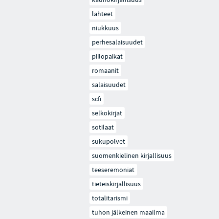
lähteet
niukkuus
perhesalaisuudet
piilopaikat
romaanit
salaisuudet
scfi
selkokirjat
sotilaat
sukupolvet
suomenkielinen kirjallisuus
teeseremoniat
tieteiskirjallisuus
totalitarismi
tuhon jälkeinen maailma