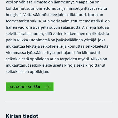
Vesi on vähissä. Ilmasto on lämmennyt. Maapalloa on
kohdannut suuri onnettomuus, ja ihmiset yrittävät selvitä
hengissä. Vettä säännöstelee julma diktatuuri. Noria on
teemestarien sukua. Kun Noria valmistuu teemestariksi, on
hänen vuoronsa varjella suvun salaisuutta. Armeija haluaa
selvittää salaisuuden, sillä veden kätkeminen on rikoksista
pahin.Riikka Tuohimetsä on jyväskyläläinen yrittäjä, joka
mukauttaa tekstejä selkokielelle ja kouluttaa selkokielestä.
Aiemmassa työssään erityisopettajana hän kiinnostui
selkokielestä oppilaiden arjen tarpeiden myötä. Riikka on
mukauttanut selkokielelle useita kirjoja sekä kirjoittanut
selkokielisen oppikirjan.
KIRJAUDU SISÄÄN
Kirjan tiedot