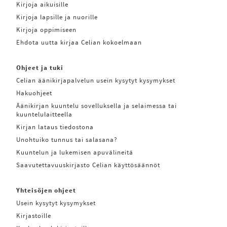
Kirjoja aikuisille
Kirjoja lapsille ja nuorille
Kirjoja oppimiseen
Ehdota uutta kirjaa Celian kokoelmaan
Ohjeet ja tuki
Celian äänikirjapalvelun usein kysytyt kysymykset
Hakuohjeet
Äänikirjan kuuntelu sovelluksella ja selaimessa tai
kuuntelulaitteella
Kirjan lataus tiedostona
Unohtuiko tunnus tai salasana?
Kuuntelun ja lukemisen apuvälineitä
Saavutettavuuskirjasto Celian käyttösäännöt
Yhteisöjen ohjeet
Usein kysytyt kysymykset
Kirjastoille