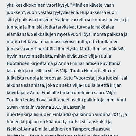
yksi keskikokoinen vuori kysyi. ”Minä en kävele, vaan
juoksen”, vuori vastasi tyytyväisenä. Hujauksessa vuori
siirtyi paikasta toiseen. Matkan varrella se kohtasi hevosia ja
lunneja ja ihmisiä, jotka tarvitsivat turvaa ja näköalaa
elämäänsä. Seikkailujen myötä vuori löysi monta paikkaa ja
monta tehtävää maailmassa.Voisi luulla, että tuollainen
juokseva vuori herättäisi ihmetystä. Mutta ihmiset näkevät
hyvin harvoin sellaista, mihin eivät usko.Vilja-Tuulia
Huotarisen kirjoittama ja Anna Emilia Laitisen kuvittama
lastenkirja on villi ja viisas.Vilja-Tuulia Huotariselta on
julkaistu runoja ja proosaa. Satu ”Vuoresta, joka juoksi” sai
alkunsa Islannissa, joka on sekä Vilja-Tuulialle että kirjan
kuvittajalle Anna Emilialle tärkeä unelmien saari. Vilja-
Tuulian teokset ovat voittaneet useita palkintoja, mm. Anni
Swan -mitalin vuonna 2015 ja Lasten ja
nuortenkirjallisuuden Finlandia-palkinnon vuonna 2011, ja
hänen kirjojaan on käännetty ruotsiksi, tanskaksi ja
tšekiksi.Anna Emilia Laitinen on Tampereella asuva