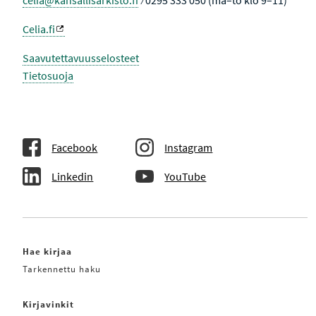
celia@kansallisarkisto.fi
⁄ 0295 333 050 (ma–to klo 9–11)
Celia.fi
Saavutettavuusselosteet
Tietosuoja
Facebook
Instagram
Linkedin
YouTube
Hae kirjaa
Tarkennettu haku
Kirjavinkit