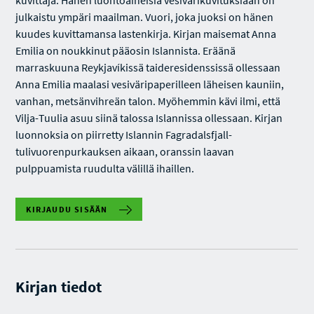
kuvittaja. Hänen luontoaiheisia vesivärikuvituksiaan on
julkaistu ympäri maailman. Vuori, joka juoksi on hänen
kuudes kuvittamansa lastenkirja. Kirjan maisemat Anna
Emilia on noukkinut pääosin Islannista. Eräänä
marraskuuna Reykjavíkissä taideresidenssissä ollessaan
Anna Emilia maalasi vesiväripaperilleen läheisen kauniin,
vanhan, metsänvihreän talon. Myöhemmin kävi ilmi, että
Vilja-Tuulia asuu siinä talossa Islannissa ollessaan. Kirjan
luonnoksia on piirretty Islannin Fagradalsfjall-
tulivuorenpurkauksen aikaan, oranssin laavan
pulppuamista ruudulta välillä ihaillen.
KIRJAUDU SISÄÄN
Kirjan tiedot