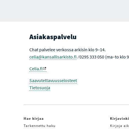
Asiakaspalvelu
Chat palvelee verkossa arkisin klo 9–14.
celia@kansallisarkisto.fi
⁄ 0295 333 050 (ma–to klo 
Celia.fi
Saavutettavuusselosteet
Tietosuoja
Hae kirjaa
Kirjavink
Tarkennettu haku
Kirjoja aik