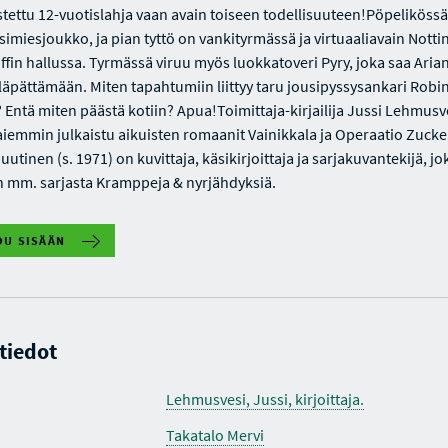
stettu 12-vuotislahja vaan avain toiseen todellisuuteen!Pöpeliköss
usimiesjoukko, ja pian tyttö on vankityrmässä ja virtuaaliavain Nott
iffin hallussa. Tyrmässä viruu myös luokkatoveri Pyry, joka saa Aria
äpättämään. Miten tapahtumiin liittyy taru jousipyssysankari Robi
 Entä miten päästä kotiin? Apua!Toimittaja-kirjailija Jussi Lehmusve
aiemmin julkaistu aikuisten romaanit Vainikkala ja Operaatio Zucke
uutinen (s. 1971) on kuvittaja, käsikirjoittaja ja sarjakuvantekijä, jo
 mm. sarjasta Kramppeja & nyrjähdyksiä.
DU SISÄÄN
 tiedot
Lehmusvesi, Jussi, kirjoittaja.
Takatalo Mervi