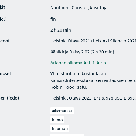
jät
Nuutinen, Christer, kuvittaja
eli
fin
2 h 20 min
iedot
Helsinki Otava 2021 (Helsinki Silencio 202
äänikirja Daisy 2.02 (2 h 20 min)
Arianan aikamatkat, 1. kirja
ukset
Yhteistuotanto kustantajan
kanssa.Intertekstuaalisen viittauksen per
Robin Hood -satu.
en tiedot
Helsinki, Otava 2021. 171 s. 978-951-1-393
aikamatkat
humo
huumori