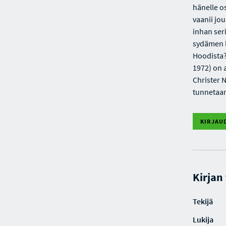
hänelle o
vaanii jo
inhan ser
sydämen l
Hoodista?
1972) on 
Christer N
tunnetaan
KIRJAU
Kirjan
Tekijä
Lukija