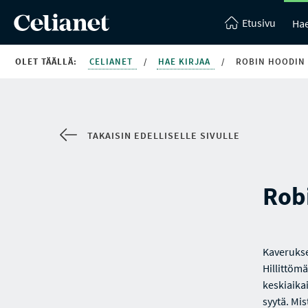
Etusivu
Hae
OLET TÄÄLLÄ:
CELIANET
/
HAE KIRJAA
/
ROBIN HOODIN 
TAKAISIN EDELLISELLE SIVULLE
Robi
Kaverukse
Hillittöm
keskiaika
syytä. Mis