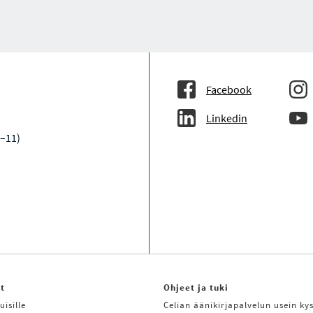
Facebook
Linkedin
9–11)
it
Ohjeet ja tuki
uisille
Celian äänikirjapalvelun usein kys