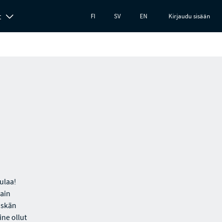
t
FI
SV
EN
Kirjaudu sisään
ulaa!
sain
iskän
ine ollut