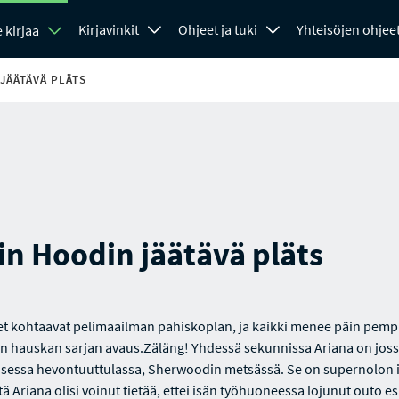
Kirjavinkit
Ohjeet ja tuki
Yhteisöjen ohjee
 kirjaa
JÄÄTÄVÄ PLÄTS
n Hoodin jäätävä pläts
t kohtaavat pelimaailman pahiskoplan, ja kaikki menee päin pemp
än hauskan sarjan avaus.Zäläng! Yhdessä sekunnissa Ariana on jos
isessa hevontuuttulassa, Sherwoodin metsässä. Se on supernolon 
tä Ariana olisi voinut tietää, ettei isän työhuoneessa lojunut outo es