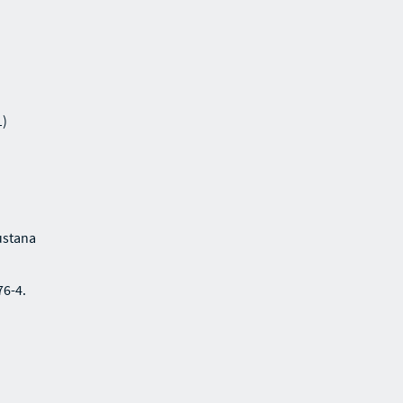
1)
ustana
76-4.