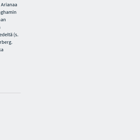
ä Arianaa
inghamin
nan
n
deltä (s.
rberg.
ka