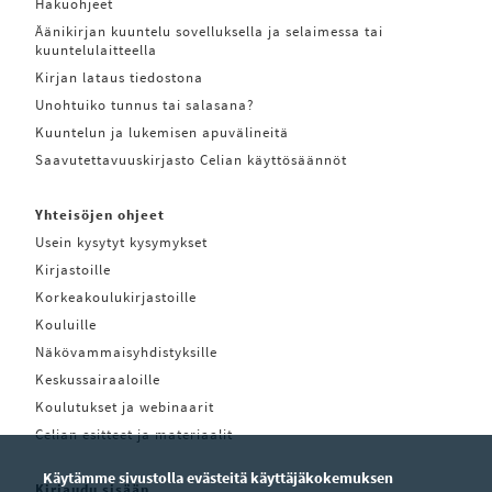
Hakuohjeet
Äänikirjan kuuntelu sovelluksella ja selaimessa tai
kuuntelulaitteella
Kirjan lataus tiedostona
Unohtuiko tunnus tai salasana?
Kuuntelun ja lukemisen apuvälineitä
Saavutettavuuskirjasto Celian käyttösäännöt
Yhteisöjen ohjeet
Usein kysytyt kysymykset
Kirjastoille
Korkeakoulukirjastoille
Kouluille
Näkövammaisyhdistyksille
Keskussairaaloille
Koulutukset ja webinaarit
Celian esitteet ja materiaalit
Käytämme sivustolla evästeitä käyttäjäkokemuksen
Kirjaudu sisään