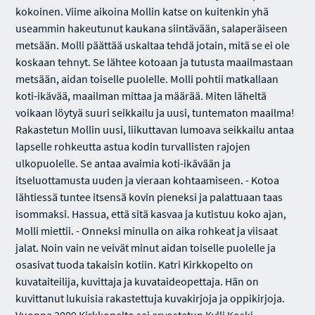
kokoinen. Viime aikoina Mollin katse on kuitenkin yhä
useammin hakeutunut kaukana siintävään, salaperäiseen
metsään. Molli päättää uskaltaa tehdä jotain, mitä se ei ole
koskaan tehnyt. Se lähtee kotoaan ja tutusta maailmastaan
metsään, aidan toiselle puolelle. Molli pohtii matkallaan
koti-ikävää, maailman mittaa ja määrää. Miten läheltä
voikaan löytyä suuri seikkailu ja uusi, tuntematon maailma!
Rakastetun Mollin uusi, liikuttavan lumoava seikkailu antaa
lapselle rohkeutta astua kodin turvallisten rajojen
ulkopuolelle. Se antaa avaimia koti-ikävään ja
itseluottamusta uuden ja vieraan kohtaamiseen. - Kotoa
lähtiessä tuntee itsensä kovin pieneksi ja palattuaan taas
isommaksi. Hassua, että sitä kasvaa ja kutistuu koko ajan,
Molli miettii. - Onneksi minulla on aika rohkeat ja viisaat
jalat. Noin vain ne veivät minut aidan toiselle puolelle ja
osasivat tuoda takaisin kotiin. Katri Kirkkopelto on
kuvataiteilija, kuvittaja ja kuvataideopettaja. Hän on
kuvittanut lukuisia rakastettuja kuvakirjoja ja oppikirjoja.