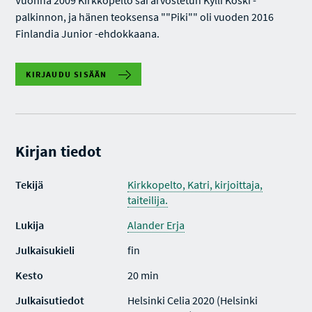
Vuonna 2009 Kirkkopelto sai arvostetun Kylli Koski -
palkinnon, ja hänen teoksensa ""Piki"" oli vuoden 2016
Finlandia Junior -ehdokkaana.
KIRJAUDU SISÄÄN
Kirjan tiedot
Tekijä
Kirkkopelto, Katri, kirjoittaja,
taiteilija.
Lukija
Alander Erja
Julkaisukieli
fin
Kesto
20 min
Julkaisutiedot
Helsinki Celia 2020 (Helsinki