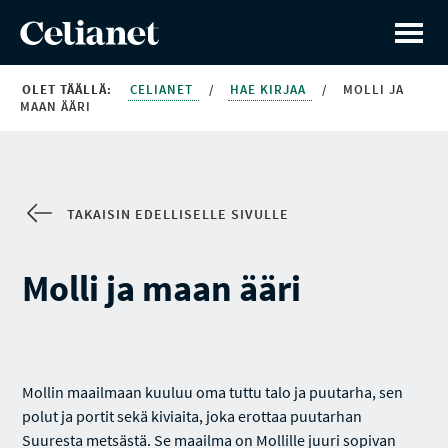
OLET TÄÄLLÄ:
CELIANET
/
HAE KIRJAA
/
MOLLI JA
MAAN ÄÄRI
TAKAISIN EDELLISELLE SIVULLE
Molli ja maan ääri
Mollin maailmaan kuuluu oma tuttu talo ja puutarha, sen
polut ja portit sekä kiviaita, joka erottaa puutarhan
Suuresta metsästä. Se maailma on Mollille juuri sopivan