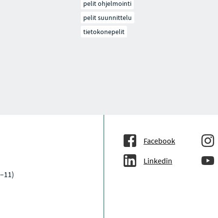
pelit ohjelmointi
pelit suunnittelu
tietokonepelit
Facebook
Linkedin
9–11)