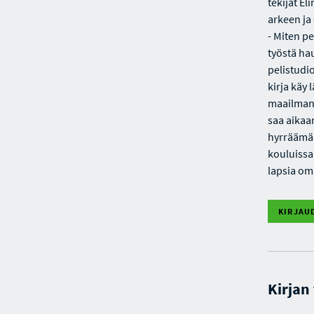
tekijät E
arkeen ja 
- Miten p
työstä hau
pelistudi
kirja käy 
maailman,
saa aikaa
hyrräämään
kouluissa 
lapsia om
KIRJAU
Kirjan