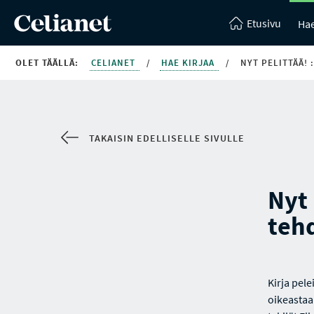
Etusivu
Hae
OLET TÄÄLLÄ:
CELIANET
/
HAE KIRJAA
/
NYT PELITTÄÄ! 
TAKAISIN EDELLISELLE SIVULLE
Nyt 
teh
Kirja pele
oikeastaan