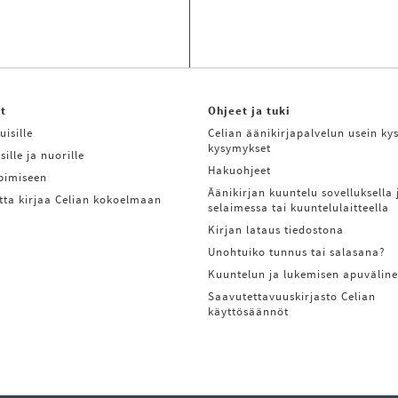
it
Ohjeet ja tuki
uisille
Celian äänikirjapalvelun usein kys
kysymykset
sille ja nuorille
Hakuohjeet
ppimiseen
Äänikirjan kuuntelu sovelluksella 
tta kirjaa Celian kokoelmaan
selaimessa tai kuuntelulaitteella
Kirjan lataus tiedostona
Unohtuiko tunnus tai salasana?
Kuuntelun ja lukemisen apuväline
Saavutettavuuskirjasto Celian
käyttösäännöt