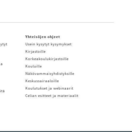
Yhteisöjen ohjeet
ytyt
Usein kysytyt kysymykset
Kirjastoille
Korkeakoulukirjastoille
ja
Kouluille
Näkövammaisyhdistyksille
Keskussairaaloille
Koulutukset ja webinaarit
itä
Celian esitteet ja materiaalit