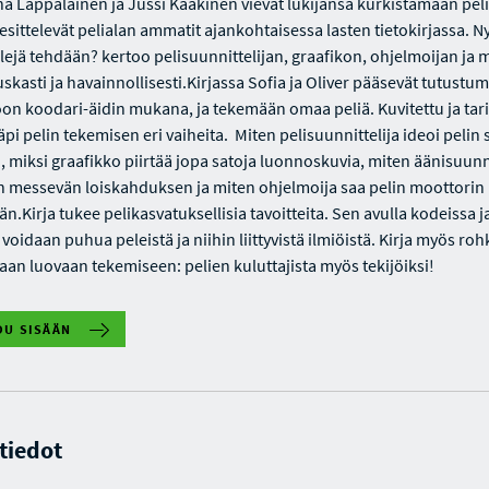
lina Lappalainen ja Jussi Kaakinen vievät lukijansa kurkistamaan pel
esittelevät pelialan ammatit ajankohtaisessa lasten tietokirjassa. Ny
elejä tehdään? kertoo pelisuunnittelijan, graafikon, ohjelmoijan ja
skasti ja havainnollisesti.Kirjassa Sofia ja Oliver pääsevät tutustu
oon koodari-äidin mukana, ja tekemään omaa peliä. Kuvitettu ja tar
läpi pelin tekemisen eri vaiheita. Miten pelisuunnittelija ideoi pelin
 miksi graafikko piirtää jopa satoja luonnoskuvia, miten äänisuunni
n messevän loiskahduksen ja miten ohjelmoija saa pelin moottorin
.Kirja tukee pelikasvatuksellisia tavoitteita. Sen avulla kodeissa j
voidaan puhua peleistä ja niihin liittyvistä ilmiöistä. Kirja myös ro
aan luovaan tekemiseen: pelien kuluttajista myös tekijöiksi!
DU SISÄÄN
 tiedot