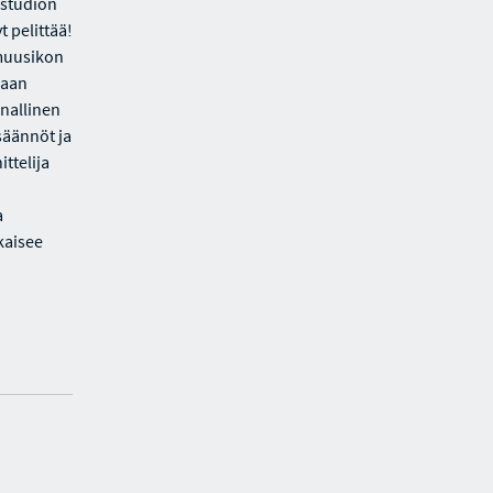
istudion
t pelittää!
 muusikon
maan
inallinen
 säännöt ja
ttelija
a
hkaisee