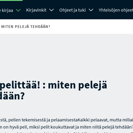
Kirjavinkit
Ohjeet ja tuki
Yhteisöjen ohjee
 kirjaa
: MITEN PELEJÄ TEHDÄÄN?
pelittää! : miten pelejä
dään?
istä, pelien tekemisestä ja pelaamisestaKaikki pelaavat, mutta mill
 on hyvä peli, miksi pelit koukuttavat ja miten niitä pelejä tehdään?