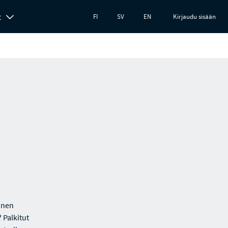
t
FI
SV
EN
Kirjaudu sisään
ainen
 Palkitut