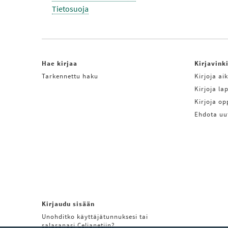
Tietosuoja
Hae kirjaa
Kirjavink
Tarkennettu haku
Kirjoja aik
Kirjoja lap
Kirjoja o
Ehdota uu
Kirjaudu sisään
Unohditko käyttäjätunnuksesi tai
salasanasi Celianetiin?