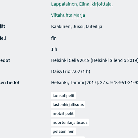
Lappalainen, Elina, kirjoittaja.
Viitahuhta Marja
jät
Kaakinen, Jussi, taiteilija
eli
fin
1 h
iedot
Helsinki Celia 2019 (Helsinki Silencio 2019
DaisyTrio 2.02 (1 h)
en tiedot
Helsinki, Tammi [2017]. 37 s. 978-951-31-9
konsolipelit
lastenkirjallisuus
mobiilipelit
nuortenkirjallisuus
pelaaminen