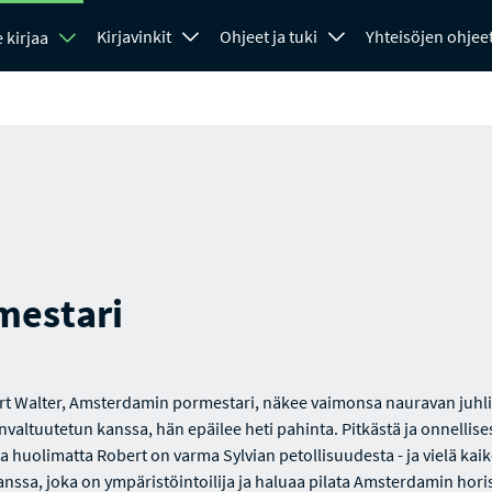
Kirjavinkit
Ohjeet ja tuki
Yhteisöjen ohjee
 kirjaa
mestari
t Walter, Amsterdamin pormestari, näkee vaimonsa nauravan juhl
valtuutetun kanssa, hän epäilee heti pahinta. Pitkästä ja onnellise
ta huolimatta Robert on varma Sylvian petollisuudesta - ja vielä kaik
nssa, joka on ympäristöintoilija ja haluaa pilata Amsterdamin hori