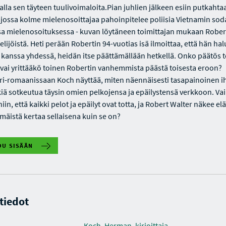
lla sen täyteen tuulivoimaloita.Pian juhlien jälkeen esiin putkahta
 jossa kolme mielenosoittajaa pahoinpitelee poliisia Vietnamin so
sa mielenosoituksessa - kuvan löytäneen toimittajan mukaan Robert
lijöistä. Heti perään Robertin 94-vuotias isä ilmoittaa, että hän ha
kanssa yhdessä, heidän itse päättämällään hetkellä. Onko päätös t
 vai yrittääkö toinen Robertin vanhemmista päästä toisesta eroon?
i-romaanissaan Koch näyttää, miten näennäisesti tasapainoinen 
kiä sotkeutua täysin omien pelkojensa ja epäilystensä verkkoon. Va
niin, että kaikki pelot ja epäilyt ovat totta, ja Robert Walter näkee 
mäistä kertaa sellaisena kuin se on?
DU SISÄÄN
 tiedot
Koch, Herman, kirjoittaja.