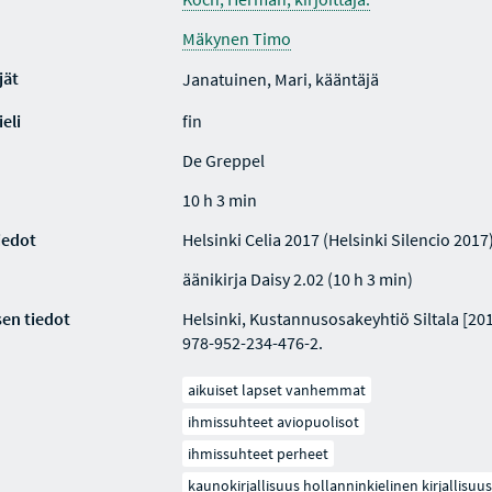
Mäkynen Timo
jät
Janatuinen, Mari, kääntäjä
eli
fin
De Greppel
10 h 3 min
iedot
Helsinki Celia 2017 (Helsinki Silencio 2017
äänikirja Daisy 2.02 (10 h 3 min)
en tiedot
Helsinki, Kustannusosakeyhtiö Siltala [201
978-952-234-476-2.
aikuiset lapset vanhemmat
ihmissuhteet aviopuolisot
ihmissuhteet perheet
kaunokirjallisuus hollanninkielinen kirjallisuus