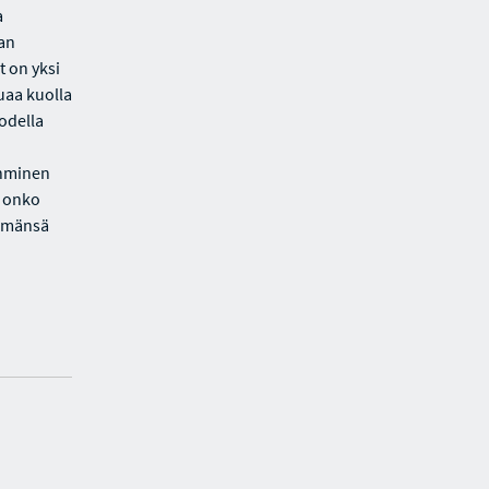
a
dan
 on yksi
luaa kuolla
odella
ihminen
i onko
elämänsä