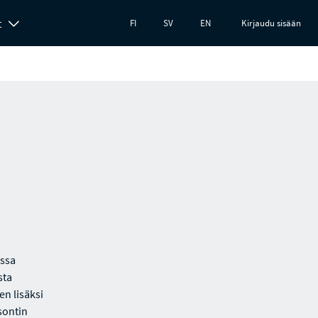
t
FI
SV
EN
Kirjaudu sisään
issa
sta
en lisäksi
sontin