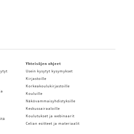
Yhteisöjen ohjeet
ytyt
Usein kysytyt kysymykset
Kirjastoille
Korkeakoulukirjastoille
ja
Kouluille
Näkövammaisyhdistyksille
Keskussairaaloille
Koulutukset ja webinaarit
itä
Celian esitteet ja materiaalit