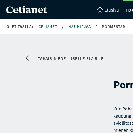
Etusivu
Hae
OLET TÄÄLLÄ:
CELIANET
/
HAE KIRJAA
/
PORMESTARI
TAKAISIN EDELLISELLE SIVULLE
Por
Kun Rober
kaupungin
avioliitos
miehen ka