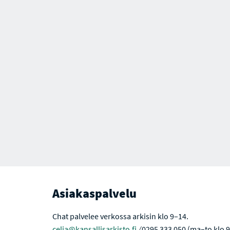
Asiakaspalvelu
Chat palvelee verkossa arkisin klo 9–14.
celia@kansallisarkisto.fi
⁄ 0295 333 050 (ma–to klo 