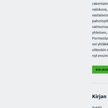
rakentama
valokuva,
vastaises
pahoinpite
vaimonsa 
yhteinen,
Pormestar
voi yhtäk
sittenkin 
nyt ensim
KIRJAU
Kirjan
Tekijä