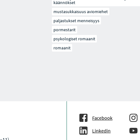
käännökset
mustasukkaisuus aviomiehet
paljastukset menneisyys
pormestarit
psykologiset romaanit
romaanit
Facebook
Linkedin
9–11)