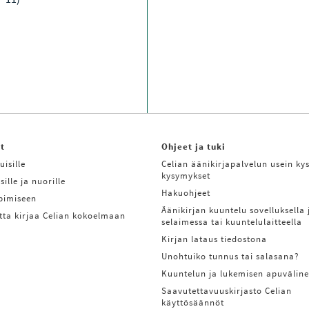
it
Ohjeet ja tuki
uisille
Celian äänikirjapalvelun usein kys
kysymykset
sille ja nuorille
Hakuohjeet
ppimiseen
Äänikirjan kuuntelu sovelluksella 
tta kirjaa Celian kokoelmaan
selaimessa tai kuuntelulaitteella
Kirjan lataus tiedostona
Unohtuiko tunnus tai salasana?
Kuuntelun ja lukemisen apuväline
Saavutettavuuskirjasto Celian
käyttösäännöt