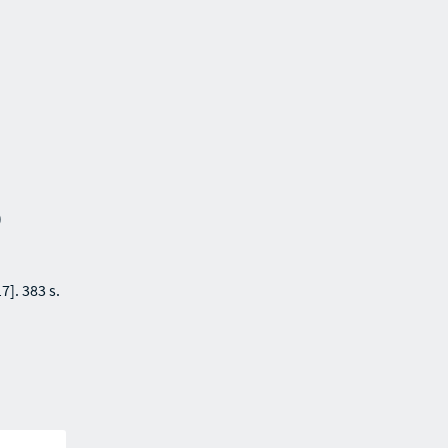
)
7]. 383 s.