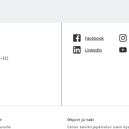
Facebook
Linkedin
9–11)
it
Ohjeet ja tuki
uisille
Celian äänikirjapalvelun usein kys