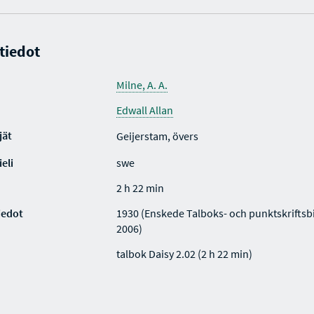
 tiedot
Milne, A. A.
Edwall Allan
jät
Geijerstam, övers
eli
swe
2 h 22 min
iedot
1930 (Enskede Talboks- och punktskriftsb
2006)
talbok Daisy 2.02 (2 h 22 min)