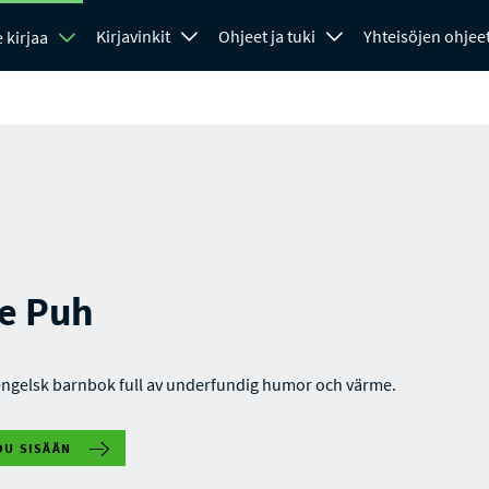
Kirjavinkit
Ohjeet ja tuki
Yhteisöjen ohjee
 kirjaa
le Puh
engelsk barnbok full av underfundig humor och värme.
DU SISÄÄN