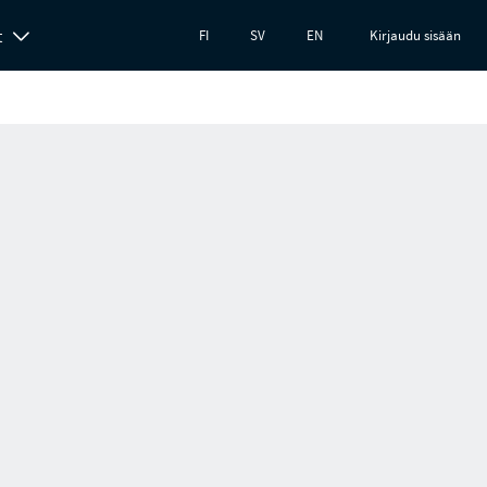
t
FI
SV
EN
Kirjaudu sisään