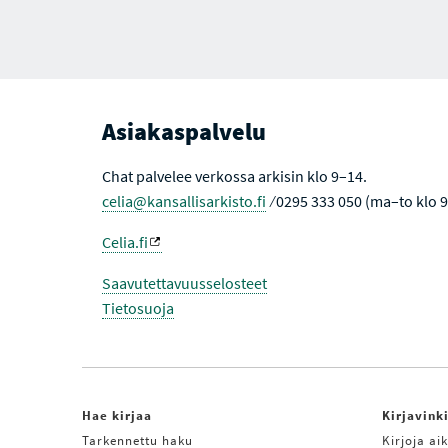
Asiakaspalvelu
Chat palvelee verkossa arkisin klo 9–14.
celia@kansallisarkisto.fi
⁄ 0295 333 050 (ma–to klo 
Celia.fi
Saavutettavuusselosteet
Tietosuoja
Hae kirjaa
Kirjavink
Tarkennettu haku
Kirjoja aik