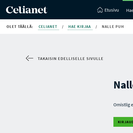
Etusivu
Hae
OLET TÄÄLLÄ:
CELIANET
/
HAE KIRJAA
/
NALLE PUH
TAKAISIN EDELLISELLE SIVULLE
Nal
Omistlig 
KIRJAU