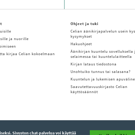
it
Ohjeet ja tuki
uisille
Celian äänikirjapalvelun usein kys
kysymykset
sille ja nuorille
Hakuohjeet
ppimiseen
Äänikirjan kuuntelu sovelluksella 
tta kirjaa Celian kokoelmaan
selaimessa tai kuuntelulaitteella
Kirjan lataus tiedostona
Unohtuiko tunnus tai salasana?
Kuuntelun ja lukemisen apuväline
Saavutettavuuskirjasto Celian
käyttösäännöt
eksi. Sivuston chat-palvelua voi käyttää