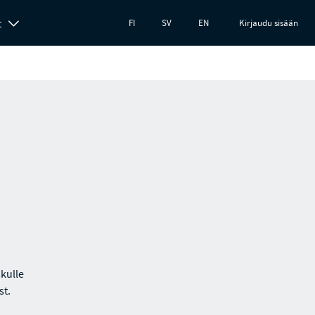
t
FI
SV
EN
Kirjaudu sisään
skulle
st.