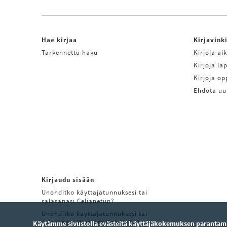
Hae kirjaa
Kirjavink
Tarkennettu haku
Kirjoja aik
Kirjoja lap
Kirjoja o
Ehdota uu
Kirjaudu sisään
Unohditko käyttäjätunnuksesi tai
salasanasi Celianetiin?
Unohditko käyttäjätunnuksesi tai
salasanasi Pratsam Readeriin?
Käytämme sivustolla evästeitä käyttäjäkokemuksen parantamis