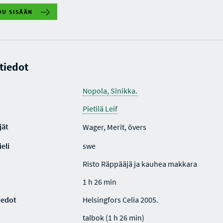
DU SISÄÄN
 tiedot
Nopola, Sinikka.
Pietilä Leif
jät
Wager, Merit, övers
eli
swe
Risto Räppääjä ja kauhea makkara
1 h 26 min
iedot
Helsingfors Celia 2005.
talbok (1 h 26 min)