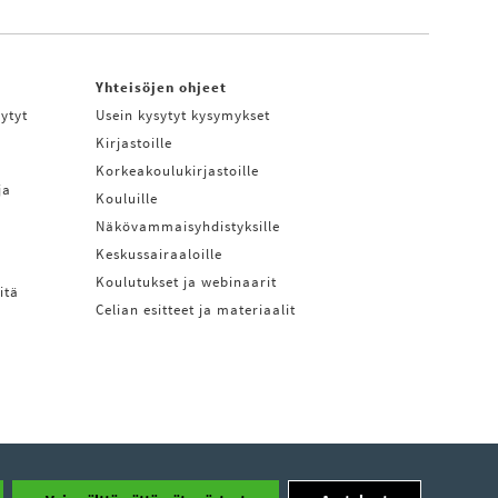
Yhteisöjen ohjeet
ytyt
Usein kysytyt kysymykset
Kirjastoille
Korkeakoulukirjastoille
ja
Kouluille
Näkövammaisyhdistyksille
Keskussairaaloille
Koulutukset ja webinaarit
itä
Celian esitteet ja materiaalit