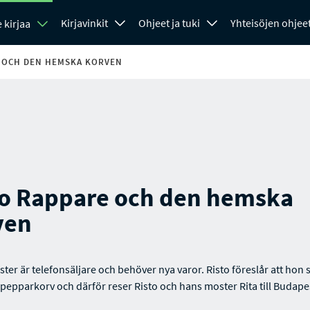
Kirjavinkit
Ohjeet ja tuki
Yhteisöjen ohjee
 kirjaa
 OCH DEN HEMSKA KORVEN
to Rappare och den hemska
ven
ter är telefonsäljare och behöver nya varor. Risto föreslår att hon 
npepparkorv och därför reser Risto och hans moster Rita till Budape