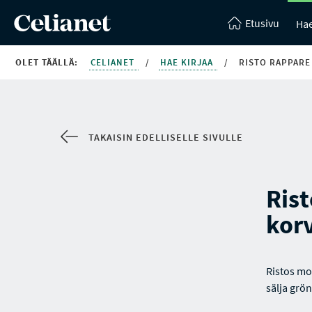
Etusivu
Hae
OLET TÄÄLLÄ:
CELIANET
/
HAE KIRJAA
/
RISTO RAPPARE
TAKAISIN EDELLISELLE SIVULLE
Ris
kor
Ristos mos
sälja grö