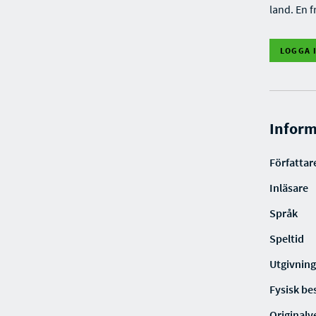
land. En f
LOGGA 
Inform
Författar
Inläsare
Språk
Speltid
Utgivning
Fysisk be
Originalv