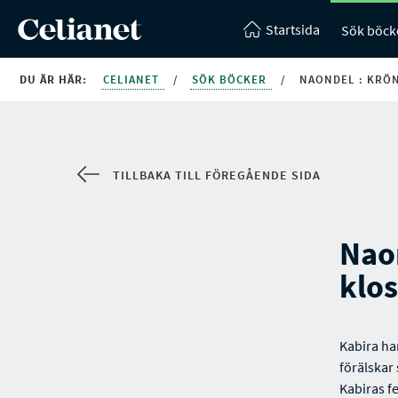
Startsida
Sök böck
DU ÄR HÄR:
CELIANET
/
SÖK BÖCKER
/
NAONDEL : KRÖ
TILLBAKA TILL FÖREGÅENDE SIDA
Naon
klos
Kabira ha
förälskar
Kabiras f