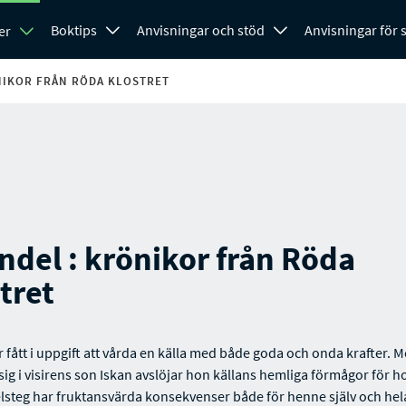
Boktips
Anvisningar och stöd
Anvisningar för
er
NIKOR FRÅN RÖDA KLOSTRET
del : krönikor från Röda
tret
r fått i uppgift att vårda en källa med både goda och onda krafter. 
 sig i visirens son Iskan avslöjar hon källans hemliga förmågor för 
elsteg har fruktansvärda konsekvenser både för henne själv och he