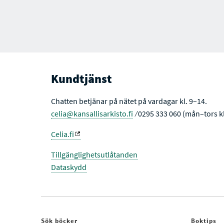
Kundtjänst
Chatten betjänar på nätet på vardagar kl. 9–14.
celia@kansallisarkisto.fi
⁄ 0295 333 060 (mån–tors kl
Celia.fi
Tillgänglighetsutlåtanden
Dataskydd
Sök böcker
Boktips