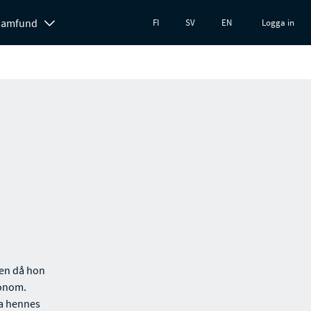
 samfund
FI
SV
EN
Logga in
Men då hon
honom.
la hennes