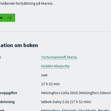
ristående fortsättning på Maresi.
IN
ation om boken
e
Turtschaninoff, Maria.
Huldén Marjorita
swe
17 h 52 min
suppgifter
Helsingfors Celia 2016 (Helsingfors Silenc
skrivning
talbok Daisy 2.02 (17 h 52 min)
erk
Helsingfors, Förlaget ; Stockholm, Berghs