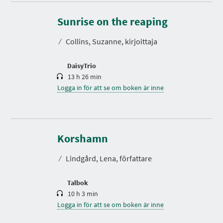
S
p
e
Sunrise on the reaping
l
t
⁄
Collins, Suzanne, kirjoittaja
i
d
DaisyTrio
13 h 26 min
Logga in för att se om boken är inne
S
p
e
Korshamn
l
t
⁄
Lindgård, Lena, författare
i
d
G
S
S
S
S
Talbok
S
S
Å
I
I
I
I
I
I
10 h 3 min
T
D
D
D
D
D
D
I
Logga in för att se om boken är inne
A
A
A
A
A
A
L
O
O
O
O
O
O
L
M
M
M
M
M
M