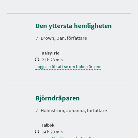
S
p
e
Den yttersta hemligheten
l
t
⁄
Brown, Dan, författare
i
d
DaisyTrio
21 h 23 min
Logga in för att se om boken är inne
S
p
e
Björndråparen
l
t
⁄
Holmström, Johanna, författare
i
d
Talbok
14 h 20 min