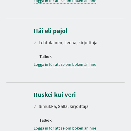
Logga in för att se om boken är inne
Häi eli pajol
⁄
Lehtolainen, Leena, kirjoittaja
Talbok
Logga in för att se om boken är inne
Ruskei kui veri
⁄
Simukka, Salla, kirjoittaja
Talbok
Logga in för att se om boken är inne