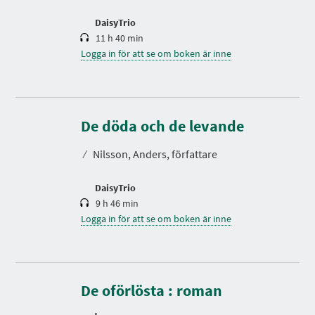
d
DaisyTrio
11 h 40 min
Logga in för att se om boken är inne
S
p
e
De döda och de levande
l
t
⁄
Nilsson, Anders, författare
i
d
DaisyTrio
9 h 46 min
Logga in för att se om boken är inne
S
p
e
De oförlösta : roman
l
t