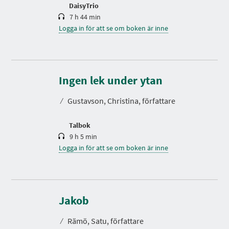
DaisyTrio
7 h 44 min
Logga in för att se om boken är inne
S
p
e
Ingen lek under ytan
l
t
⁄
Gustavson, Christina, författare
i
d
Talbok
9 h 5 min
Logga in för att se om boken är inne
S
p
e
Jakob
l
t
⁄
Rämö, Satu, författare
i