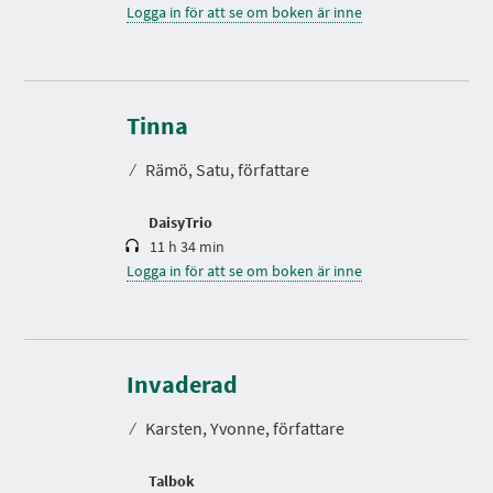
Logga in för att se om boken är inne
S
p
e
Tinna
l
t
⁄
Rämö, Satu, författare
i
d
DaisyTrio
11 h 34 min
Logga in för att se om boken är inne
S
p
e
Invaderad
l
t
⁄
Karsten, Yvonne, författare
i
d
Talbok