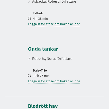
⁄
Åsbacka, Robert, författare
i
d
Talbok
4 h 38 min
Logga in för att se om boken är inne
S
p
e
Onda tankar
l
t
⁄
Roberts, Nora, författare
i
d
DaisyTrio
19 h 26 min
Logga in för att se om boken är inne
S
p
e
Blodrött hav
l