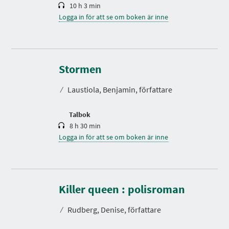
10 h 3 min
Logga in för att se om boken är inne
S
p
e
Stormen
l
t
⁄
Laustiola, Benjamin, författare
i
d
Talbok
8 h 30 min
Logga in för att se om boken är inne
S
p
e
Killer queen : polisroman
l
t
⁄
Rudberg, Denise, författare
i
d