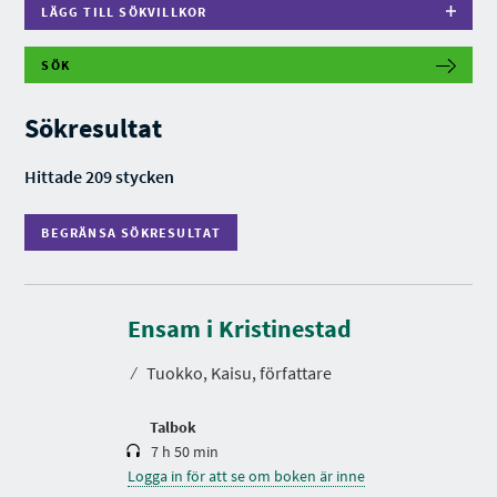
LÄGG TILL SÖKVILLKOR
SÖK
B
E
G
Sökresultat
R
Ä
N
Hittade 209 stycken
S
A
S
BEGRÄNSA SÖKRESULTAT
Ö
K
R
E
S
S
p
U
e
Ensam i Kristinestad
L
l
T
t
A
⁄
Tuokko, Kaisu, författare
i
T
d
Talbok
7 h 50 min
Logga in för att se om boken är inne