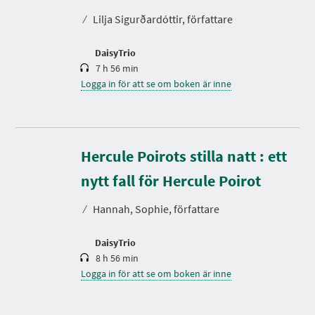
t
⁄
Lilja Sigurðardóttir, författare
i
d
DaisyTrio
7 h 56 min
Logga in för att se om boken är inne
Hercule Poirots stilla natt : ett
S
p
e
nytt fall för Hercule Poirot
l
t
⁄
Hannah, Sophie, författare
i
d
DaisyTrio
8 h 56 min
Logga in för att se om boken är inne