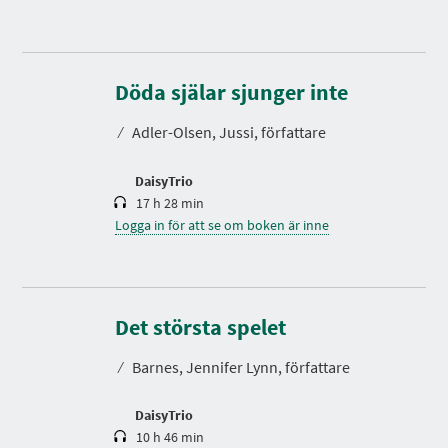
S
p
e
Döda själar sjunger inte
l
t
⁄
Adler-Olsen, Jussi, författare
i
d
DaisyTrio
17 h 28 min
Logga in för att se om boken är inne
S
p
e
Det största spelet
l
t
⁄
Barnes, Jennifer Lynn, författare
i
d
DaisyTrio
10 h 46 min